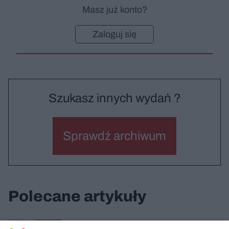
Masz już konto?
Zaloguj się
Szukasz innych wydań ?
Sprawdź archiwum
Polecane artykuły
Budynek Neofilologii i rektoratu UG w Gdańsku