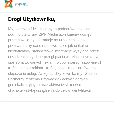
Drogi Użytkowniku,
Biurowiec Silesia Star w Katowicach
My, naszych 1162 zaufanych partnerów oraz inne
podmioty z Grupy ZPR Media uzyskujemy dostęp i
przechowujemy informacje na urządzeniu oraz
Wydział Radia i Telewizji UŚ w Katowicach
przetwarzamy dane osobowe, takie jak unikalne
identyfikatory, standardowe informacje wysyłane przez
urządzenie czy dane przeglądania w celu zapewniania
spersonalizowanych reklam, wybór spersonalizowanych
treści, pomiar reklam i treści, badanie odbiorców oraz
ulepszanie usług. Za zgodą Użytkownika my i Zaufani
Partnerzy możemy używać dokładnych danych
geolokalizacyjnych oraz aktywnie skanować
Żaden utwór zamieszczony w serwisie nie może być powielany i
charakterystykę urządzenia do celów identyfikacji.
rozpowszechniany lub dalej rozpowszechniany w jakikolwiek sposób (w tym
także elektroniczny lub mechaniczny) na jakimkolwiek polu eksploatacji w
Ponieważ cenimy Twoją prywatność, prosimy o zgodę na
jakiejkolwiek formie, włącznie z umieszczaniem w Internecie bez pisemnej
korzystanie z tych technologii poprzez kliknięcie
zgody właściciela praw. Jakiekolwiek użycie lub wykorzystanie utworów w
„Akceptuję”. Zgoda jest dobrowolna i zawsze możesz ją
całości lub w części z naruszeniem prawa, tzn. bez właściwej zgody, jest
zabronione pod groźbą kary i może być ścigane prawnie.
zmienić/wycofać klikając przycisk ustawień prywatności