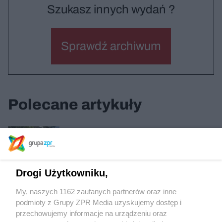
Szukasz innych wydań ?
Sprawdź archiwum
Polecane artykuły
Wieżowce Bosco Verticale w Mediolanie
Drogi Użytkowniku,
Hans Ibelings – nowa historia architektury
My, naszych 1162 zaufanych partnerów oraz inne
podmioty z Grupy ZPR Media uzyskujemy dostęp i
przechowujemy informacje na urządzeniu oraz
Kulisy europejskiego teatru