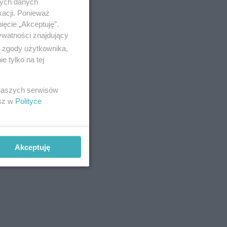
nych danych
kacji. Ponieważ
ięcie „Akceptuję”.
ywatności znajdujący
ą zgody użytkownika,
 tylko na tej
 naszych serwisów
esz w
Polityce
Akceptuję