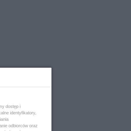
y dostęp i
lne identyfikatory,
iania
anie odbiorców oraz