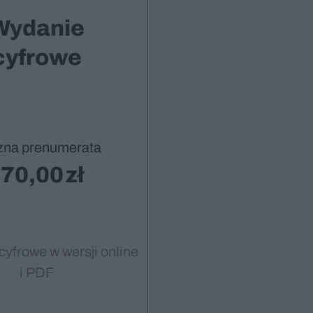
Wydanie
cyfrowe
zna prenumerata
70,00
cyfrowe w wersji online
i PDF