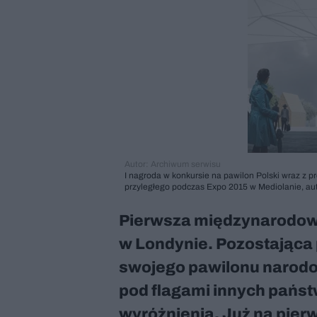
Autor: Archiwum serwisu
I nagroda w konkursie na pawilon Polski wraz z 
przyległego podczas Expo 2015 w Mediolanie, autor
Pierwsza międzynarodowa
w Londynie. Pozostająca 
swojego pawilonu narodo
pod flagami innych państ
wyróżnienia. Już na pier