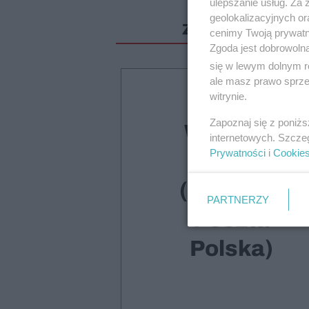
ulepszanie usług. Za
geolokalizacyjnych or
Zostało jeszcze 
cenimy Twoją prywatno
Zgoda jest dobrowoln
się w lewym dolnym r
ale masz prawo sprzec
witrynie.
Druk +
Zapoznaj się z poniż
Wydanie
internetowych. Szcze
Prywatności
i
Cookie
cyfrowe
(dostawa
PARTNERZY
Poczta
Polska)