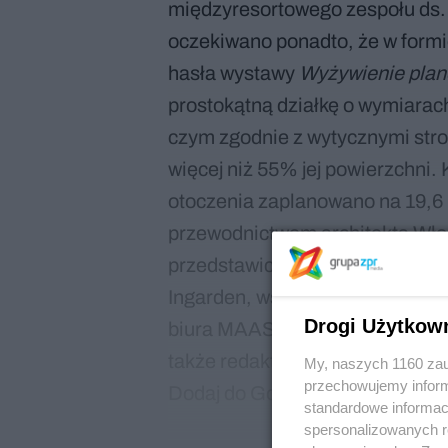
międzyresortowego zespołu ds.
oczekiwano ponadto, że w formi
hasła wystawy
Wyżywienie plane
prostokątną działkę o wymiarach
czym zgodnie z wytycznymi stro
więcej niż 55% jej powierzchni. K
otoczenia zaplanowano na 19,6 
przewodnictwem architekta Wło
przedstawiciele instytucji rządo
Ingarden, współautor pawilonu 
Drogi Użytkow
biura MAAS Projekt, Radosław S
także redaktor naczelna „A-m” 
My, naszych 1160 zau
przechowujemy informa
Dodaj do Google
standardowe informac
spersonalizowanych re