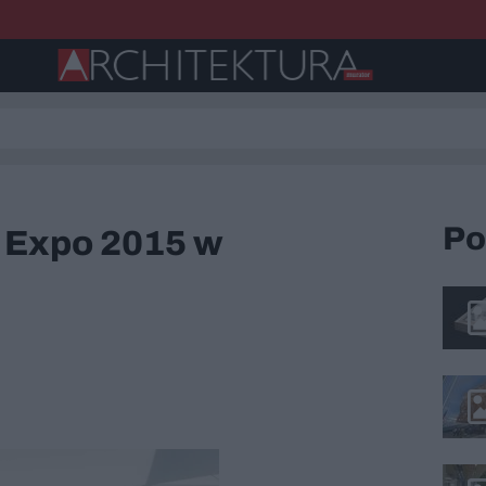
Po
a Expo 2015 w