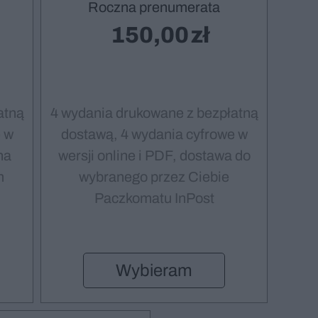
Roczna prenumerata
150,00
atną
4 wydania drukowane z bezpłatną
 w
dostawą, 4 wydania cyfrowe w
na
wersji online i PDF, dostawa do
m
wybranego przez Ciebie
Paczkomatu InPost
Wybieram