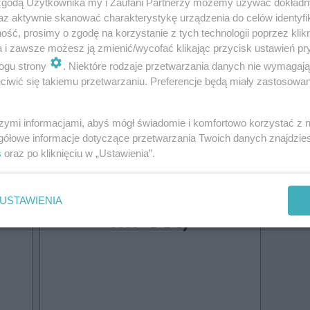
 zgodą Użytkownika my i Zaufani Partnerzy możemy używać dokład
az aktywnie skanować charakterystykę urządzenia do celów identyfi
do przeczytania 97% treści
ść, prosimy o zgodę na korzystanie z tych technologii poprzez klikn
a i zawsze możesz ją zmienić/wycofać klikając przycisk ustawień pr
ogu strony
. Niektóre rodzaje przetwarzania danych nie wymagaj
iwić się takiemu przetwarzaniu. Preferencje będą miały zastosowanie
Druk +
szymi informacjami, abyś mógł świadomie i komfortowo korzystać z
Wydanie
gółowe informacje dotyczące przetwarzania Twoich danych znajdzi
s
oraz po kliknięciu w „Ustawienia”.
cyfrowe
(dostawa
USTAWIENIA
InPost)