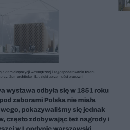
projektem ekspozycji wewnętrznej i zagospodarowania terenu
zy: 2pm architekci. Il., dzięki uprzejmości pracowni
 wystawa odbyła się w 1851 roku
pod zaborami Polska nie miała
wego, pokazywaliśmy się jednak
w, często zdobywając też nagrody i
wszej w Londynie warszawski