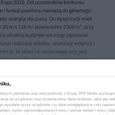
 Expo 2015. Od uczestników konkursu
e i funkcji pawilonu nawiążą do głównego
ty, energia dla życia
. Do dyspozycji mieli
 20 m x 118 m i powierzchni 2300 m², przy
ny włoskiej budynek nie mógł zajmować
oszt realizacji obiektu, aranżacji wnętrza i
mln zł. W skład 14-osobowego jury pod
dzimierza Muchy weszli między innymi
wych oraz architekci, w tym Krzysztof
na Expo 2005 w Aichi, Henryk Łaguna z
niku,
ojka z pracowni Mąka Sojka Architekci, a
Ewa P. Porębska.
fanych partnerów oraz inne podmioty z Grupy ZPR Media uzyskujem
cje na urządzeniu oraz przetwarzamy dane osobowe, takie jak unika
je wysyłane przez urządzenie czy dane przeglądania w celu zapewn
klam, wybór spersonalizowanych treści, pomiar reklam i treści, bad