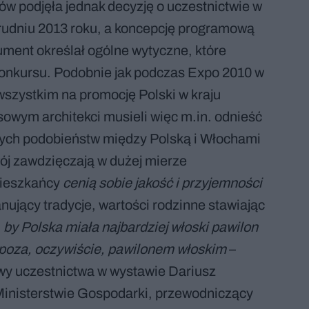
ów podjęła jednak decyzję o uczestnictwie w
rudniu 2013 roku, a koncepcję programową
ument określał ogólne wytyczne, które
konkursu. Podobnie jak podczas Expo 2010 w
szystkim na promocję Polski w kraju
sowym architekci musieli więc m.in. odnieść
zych podobieństw między Polską i Włochami
wój zawdzięczają w dużej mierze
mieszkańcy
cenią sobie jakość i przyjemności
nujący tradycje, wartości rodzinne stawiając
by Polska miała najbardziej włoski pawilon
 poza, oczywiście, pawilonem włoskim
–
y uczestnictwa w wystawie Dariusz
Ministerstwie Gospodarki, przewodniczący