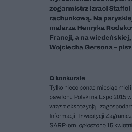
zegarmistrz Izrael Staffe
rachunkową. Na paryskiej
malarza Henryka Rodakows
Francji, a na wiedeńskiej,
Wojciecha Gersona – pisz
O konkursie
Tylko nieco ponad miesiąc mieli
pawilonu Polski na Expo 2015 w
wraz z ekspozycją i zagospodar
Informacji i Inwestycji Zagrani
SARP-em, ogłoszono 15 kwietnia