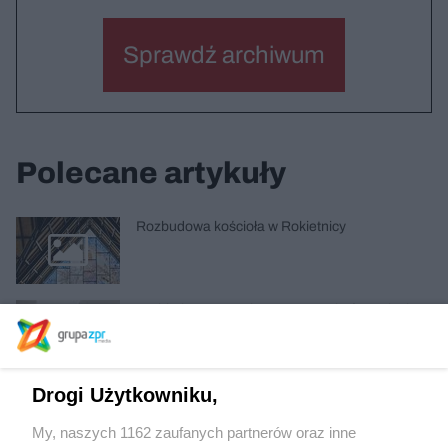
Sprawdź archiwum
Polecane artykuły
Rozbudowa kościoła w Rokietnicy
Architektura muzyką przestrzeni – fotorelacja z
wernisażu
Drogi Użytkowniku,
Kawiarnia Lukullus w Warszawie
My, naszych 1162 zaufanych partnerów oraz inne