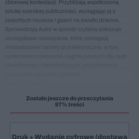
zbiorowej kontestacji. Przybliżają współczesną
sztukę szerokiej publiczności, wyciągając ją z
zatęchłych muzeów i galerii na światło dzienne.
Sprowadzają Autor w sposób czytelny pokazuje
szczegółowe rozwiązania, które pomagają
minimalizować bariery architektoniczne, w tym
systemowe znakowanie ciągów pieszych dla osób
niewidomych i niedowidzących, projektowanie
pochwytów, schodów, pochylni.
Dodaj do Google
Zostało jeszcze do przeczytania
97% treści
Druk + Wydanie cyfrowe (dostawa