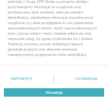
podmioty z Grupy ZPR Media uzyskujemy dostęp i
przechowujemy informacje na urządzeniu oraz
Zespół domów Przy fontannach w Raciborzu
przetwarzamy dane osobowe, takie jak unikalne
identyfikatory, standardowe informacje wysyłane przez
urządzenie czy dane przeglądania w celu zapewniania
spersonalizowanych reklam, wybór spersonalizowanych
treści, pomiar reklam i treści, badanie odbiorców oraz
ulepszanie usług. Za zgodą Użytkownika my i Zaufani
Partnerzy możemy używać dokładnych danych
geolokalizacyjnych oraz aktywnie skanować
Żaden utwór zamieszczony w serwisie nie może być powielany i
charakterystykę urządzenia do celów identyfikacji.
rozpowszechniany lub dalej rozpowszechniany w jakikolwiek sposób (w tym
także elektroniczny lub mechaniczny) na jakimkolwiek polu eksploatacji w
Ponieważ cenimy Twoją prywatność, prosimy o zgodę na
jakiejkolwiek formie, włącznie z umieszczaniem w Internecie bez pisemnej
korzystanie z tych technologii poprzez kliknięcie
zgody właściciela praw. Jakiekolwiek użycie lub wykorzystanie utworów w
„Akceptuję”. Zgoda jest dobrowolna i zawsze możesz ją
całości lub w części z naruszeniem prawa, tzn. bez właściwej zgody, jest
zabronione pod groźbą kary i może być ścigane prawnie.
zmienić/wycofać klikając przycisk ustawień prywatności
PARTNERZY
USTAWIENIA
znajdujący się w lewym dolnym rogu strony
. Niektóre
Informacje prawne
rodzaje przetwarzania danych nie wymagają zgody
Akceptuję
użytkownika, ale masz prawo sprzeciwić się takiemu
Nasze serwisy
przetwarzaniu. Preferencje będą miały zastosowanie tylko
na tej witrynie.
© 2026 Grupa ZPR Media