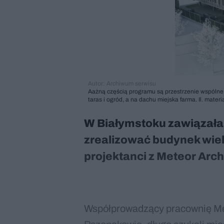
Autor: Archiwum serwisu
Aażną częścią programu są przestrzenie wspólne. 
taras i ogród, a na dachu miejska farma. Il. mater
W Białymstoku zawiązała 
zrealizować budynek wielo
projektanci z Meteor Arch
Współprowadzący pracownię Mete