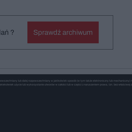
dań ?
Sprawdź archiwum
wszechniany lub dalej rozpowszechniany w jakikolwiek sposób (w tym także elektroniczny lub mechaniczny) na 
kiekolwiek użycie lub wykorzystanie utworów w całości lub w części z naruszeniem prawa, tzn. bez właściwej z