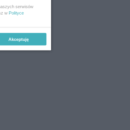
 naszych serwisów
esz w
Polityce
Akceptuję