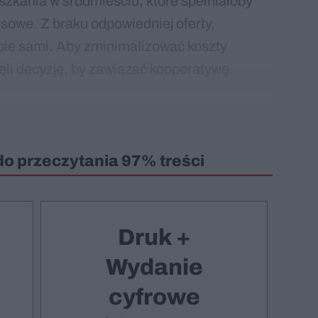
szkania w śródmieściu, które spełniałoby
nsowe. Z braku odpowiedniej oferty,
obie sami. Aby zminimalizować koszty
djęli decyzję, by zawiązać kooperatywę.
do przeczytania 97% treści
Druk +
Wydanie
cyfrowe