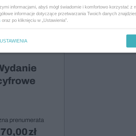
Paczkomatu InPost
szymi informacjami, abyś mógł świadomie i komfortowo korzystać z
gółowe informacje dotyczące przetwarzania Twoich danych znajdzi
s
oraz po kliknięciu w „Ustawienia”.
Wybieram
USTAWIENIA
Wydanie
cyfrowe
zna prenumerata
70,00