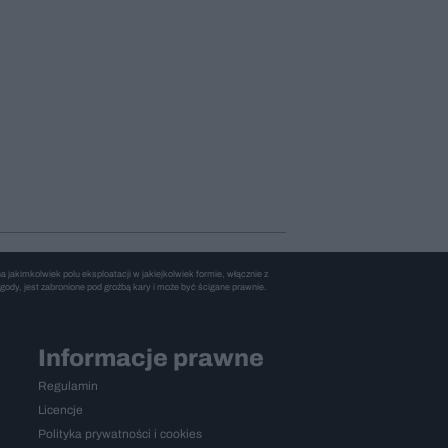
jakimkolwiek polu eksploatacji w jakiejkolwiek formie, włącznie z
gody, jest zabronione pod groźbą kary i może być ścigane prawnie.
Informacje prawne
Regulamin
Licencje
Polityka prywatności i cookies