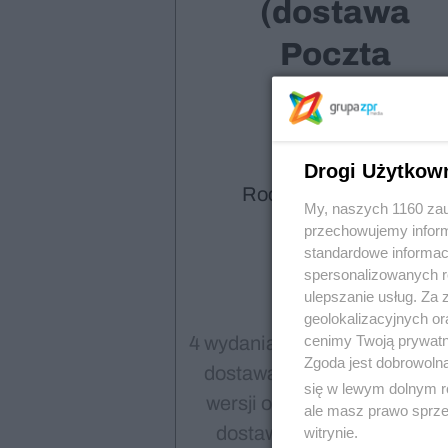
(dostawa
Poczta
Polska)
Drogi Użytkow
Roczna prenumerata
My, naszych 1160 zau
130,00
przechowujemy informa
standardowe informac
spersonalizowanych re
ulepszanie usług. Za
geolokalizacyjnych or
cenimy Twoją prywatno
4 wydania drukowane z bezpł
Zgoda jest dobrowoln
dostawą, 4 wydania cyfrowe
się w lewym dolnym r
wersji online i PDF, bezpłat
ale masz prawo sprzec
dostawa za pośrednictwe
witrynie.