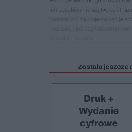
Pszonakowie, długo szukali mie
ich oczekiwania użytkowe i fina
postanowili zaprojektować je s
realizacji, już trzy lata temu po
Dodaj do Google
Zostało jeszcze 
Druk +
Wydanie
cyfrowe