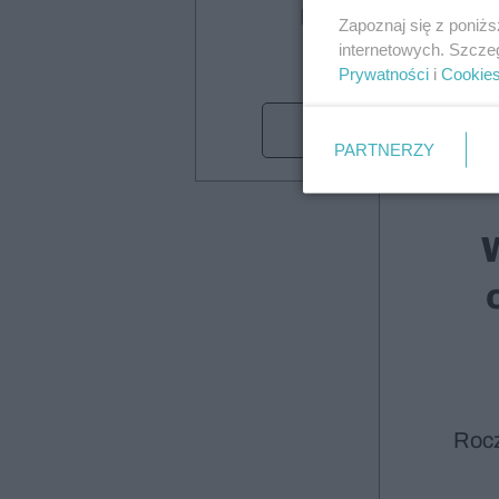
Poczty Polskiej
Zapoznaj się z poniż
internetowych. Szcze
Prywatności
i
Cookie
Wybieram
PARTNERZY
Roc