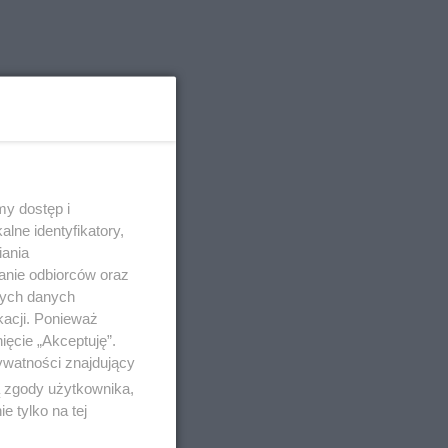
y dostęp i
lne identyfikatory,
iania
anie odbiorców oraz
nych danych
kacji. Ponieważ
ięcie „Akceptuję”.
ywatności znajdujący
ą zgody użytkownika,
 tylko na tej