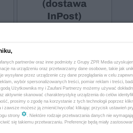
(dostawa
InPost)
niku,
Roczna prenumerata
fanych partnerów oraz inne podmioty z Grupy ZPR Media uzyskujem
150,00
cje na urządzeniu oraz przetwarzamy dane osobowe, takie jak unika
je wysyłane przez urządzenie czy dane przeglądania w celu zapewn
klam, wybór spersonalizowanych treści, pomiar reklam i treści, bad
 zgodą Użytkownika my i Zaufani Partnerzy możemy używać dokład
az aktywnie skanować charakterystykę urządzenia do celów identyfi
ść, prosimy o zgodę na korzystanie z tych technologii poprzez klikn
atną
4 wydania drukowane z bezpłatną
a i zawsze możesz ją zmienić/wycofać klikając przycisk ustawień pr
 w
dostawą, 4 wydania cyfrowe w
ogu strony
. Niektóre rodzaje przetwarzania danych nie wymagaj
na
wersji online i PDF, dostawa do
iwić się takiemu przetwarzaniu. Preferencje będą miały zastosowanie
m
wybranego przez Ciebie