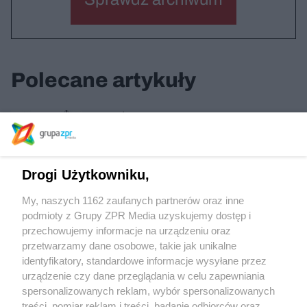
Polecane artykuły
Nowa Ściana Wschodnia
Drogi Użytkowniku,
Osiedle Bursztynowa w Gdańsku
My, naszych 1162 zaufanych partnerów oraz inne
podmioty z Grupy ZPR Media uzyskujemy dostęp i
przechowujemy informacje na urządzeniu oraz
Ośrodek wypoczynkowy Rosevia w Jastrzębiej
Górze
przetwarzamy dane osobowe, takie jak unikalne
identyfikatory, standardowe informacje wysyłane przez
urządzenie czy dane przeglądania w celu zapewniania
spersonalizowanych reklam, wybór spersonalizowanych
treści, pomiar reklam i treści, badanie odbiorców oraz