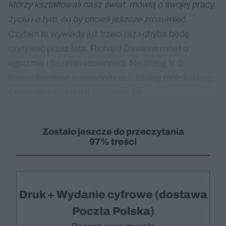
którzy kształtowali nasz świat, mówią o swojej pracy,
życiu i o tym, co by chcieli jeszcze zrozumieć.
Czytam te wywiady już trzeci raz i chyba będę
czytywać przez lata. Richard Dawkins mówi o
egoizmie i bezinteresowności. Neurolog V. S.
Ramachandran o świadomości. Biolog molekularny
Elisabeth Blackurn o starzeniu się.
Dodaj do Google
Zostało jeszcze do przeczytania
97% treści
Druk + Wydanie cyfrowe (dostawa
Poczta Polska)