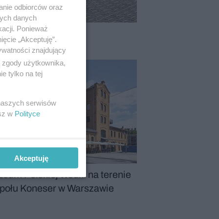
anie odbiorców oraz
nych danych
kacji. Ponieważ
ięcie „Akceptuję”.
ywatności znajdujący
ą zgody użytkownika,
 tylko na tej
 naszych serwisów
esz w
Polityce
Akceptuję
eum Polskiej Wódki na terenie
połu Koneser w Warszawie