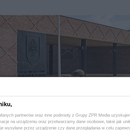
niku,
fanych partnerów oraz inne podmioty z Grupy ZPR Media uzyskujem
cje na urządzeniu oraz przetwarzamy dane osobowe, takie jak unika
je wysyłane przez urządzenie czy dane przeglądania w celu zapewn