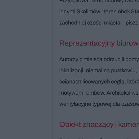
Przygotowania do budowy ratusza
innymi Skolimów i teren obok St
zachodniej części miasta – pisz
Reprezentacyjny biurowi
Autorzy z miejsca odrzucili pomy
lokalizacji, niemal na pustkowiu
ścianach licowanych cegłą, któr
motywem rombów. Architekci wska
wentylacyjne typowej dla czasów 
Obiekt znaczący i kamera