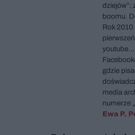
dziejów”: 
boomu. Doł
Rok 2010 
pierwszeńs
youtube… 
Facebooka 
gdzie pis
doświadcz
media arc
numerze „
Ewa P. P