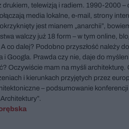
z drukiem, telewizją i radiem. 1990-2000 –
ączają media lokalne, e-mail, strony inte
okrzyknięty jest mianem „anarchii”, bowie
twa walczy już 18 form – w tym online, blog
A co dalej? Podobno przyszłość należy d
i Googla. Prawda czy nie, daje do myśleni
ać? Oczywiście mam na myśli architekturę.
eniach i kierunkach przyjętych przez europ
hitektoniczne – podsumowanie konferencji
Architektury”.
orębska