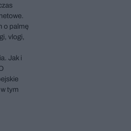
 czas
rnetowe.
m o palmę
i, vlogi,
o
a. Jak i
 O
ejskie
 w tym