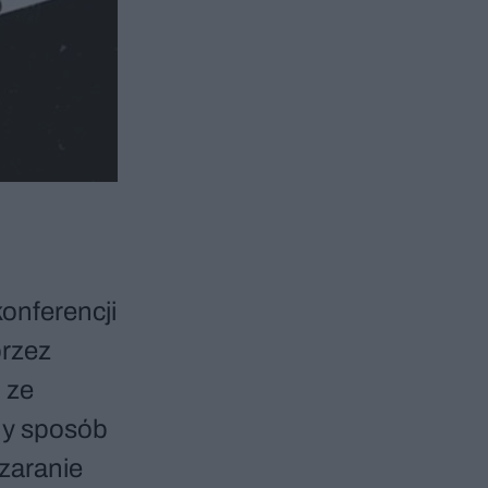
konferencji
przez
 ze
zny sposób
„zaranie