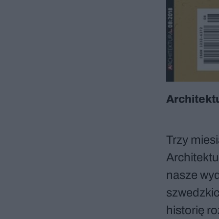
Architekt
Trzy miesi
Architekt
nasze wyd
szwedzkic
historię r