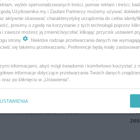
klam, wybór spersonalizowanych treści, pomiar reklam i treści, bad
 zgodą Użytkownika my i Zaufani Partnerzy możemy używać dokład
az aktywnie skanować charakterystykę urządzenia do celów identyfi
o ratuszu w Konstancinie Krzysztof Mycielski
ść, prosimy o zgodę na korzystanie z tych technologii poprzez klikn
a i zawsze możesz ją zmienić/wycofać klikając przycisk ustawień pr
ogu strony
. Niektóre rodzaje przetwarzania danych nie wymagaj
iwić się takiemu przetwarzaniu. Preferencje będą miały zastosowanie
szymi informacjami, abyś mógł świadomie i komfortowo korzystać z
gółowe informacje dotyczące przetwarzania Twoich danych znajdzi
s
oraz po kliknięciu w „Ustawienia”.
USTAWIENIA
Architektura i media
Muz
zes