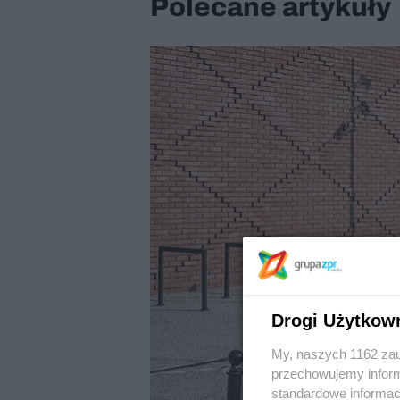
Polecane artykuły
Drogi Użytkow
My, naszych 1162 zau
przechowujemy informa
standardowe informac