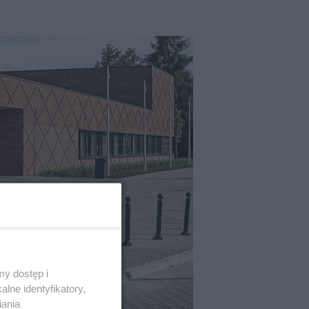
y dostęp i
lne identyfikatory,
iania