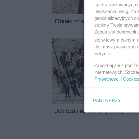
spersonalizowanych re
ulepszanie usług. Za
geolokalizacyjnych or
Obiekt znaczący i kameralny – 
cenimy Twoją prywatno
Zgoda jest dobrowoln
się w lewym dolnym r
ale masz prawo sprzec
witrynie.
Zapoznaj się z poniż
internetowych. Szcze
Prywatności
i
Cookie
PARTNERZY
Już czas na zmianę warty?