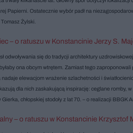
 trwały kilkanaście lat. Główny spór dotyczył lokalizacj
arej Papierni. Ostatecznie wybór padł na niezagospodar
e Tomasz Żylski.
ec – o ratuszu w Konstancinie Jerzy S. Ma
sł odwoływania się do tradycji architektury uzdrowiskow
, byłaby ona obcym wtrętem. Zamiast tego zaproponowali p
a nadaje elewacjom wrażenie szlachetności i światłocie
zują dla nich zaskakującą inspirację: ceglane romby, w j
Gierka, chłopskiej stodoły z lat 70. – o realizacji BBGK A
lny – o ratuszu w Konstancinie Krzysztof M