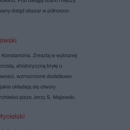
i obiektu. Pod uwagę brano między
owany dotąd obszar w północno-
jewski
ej Konstancina. Zresztą w wybranej
rostą, ahistoryczną bryłę o
niowości, wzmocnione dodatkowo
akie układają się otwory
rchitekci pisze Jerzy S. Majewski.
ycielski