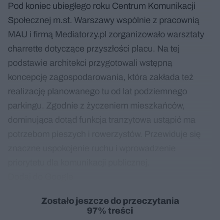
Pod koniec ubiegłego roku Centrum Komunikacji
Społecznej m.st. Warszawy wspólnie z pracownią
MAU i firmą Mediatorzy.pl zorganizowało warsztaty
charrette dotyczące przyszłości placu. Na tej
podstawie architekci przygotowali wstępną
koncepcję zagospodarowania, która zakłada też
realizację planowanego tu od lat podziemnego
parkingu. Zgodnie z życzeniem mieszkańców,
dominująca dotąd funkcja tranzytowa ustąpić ma
potrzebom pieszych i rowerzystów. Przewiduje się
znaczne uspokojenie ruchu i wprowadzenie
priorytetu dla komunikacji publicznej.
Dodaj do Google
Zostało jeszcze do przeczytania
97% treści