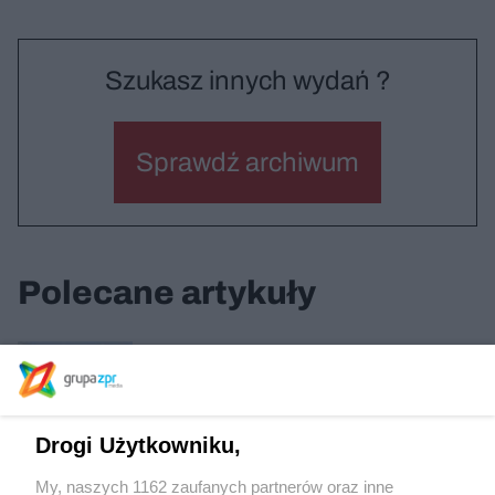
Szukasz innych wydań ?
Sprawdź archiwum
Polecane artykuły
Dom i pracownia artystów w Krakowie
Drogi Użytkowniku,
Wormhouse w Zabłociu
My, naszych 1162 zaufanych partnerów oraz inne