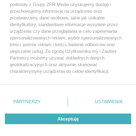
podmioty z Grupy ZPR Media uzyskujemy dostęp i
przechowujemy informacje na urządzeniu oraz
Hotel Morfeusz w Makao projektu Zaha Hadid
Architects
przetwarzamy dane osobowe, takie jak unikalne
identyfikatory, standardowe informacje wysyłane przez
urządzenie czy dane przeglądania w celu zapewniania
spersonalizowanych reklam, wybór spersonalizowanych
treści, pomiar reklam i treści, badanie odbiorców oraz
ulepszanie usług. Za zgodą Użytkownika my i Zaufani
Partnerzy możemy używać dokładnych danych
geolokalizacyjnych oraz aktywnie skanować
Żaden utwór zamieszczony w serwisie nie może być powielany i
charakterystykę urządzenia do celów identyfikacji.
rozpowszechniany lub dalej rozpowszechniany w jakikolwiek sposób (w tym
także elektroniczny lub mechaniczny) na jakimkolwiek polu eksploatacji w
Ponieważ cenimy Twoją prywatność, prosimy o zgodę na
jakiejkolwiek formie, włącznie z umieszczaniem w Internecie bez pisemnej
korzystanie z tych technologii poprzez kliknięcie
zgody właściciela praw. Jakiekolwiek użycie lub wykorzystanie utworów w
„Akceptuję”. Zgoda jest dobrowolna i zawsze możesz ją
całości lub w części z naruszeniem prawa, tzn. bez właściwej zgody, jest
zabronione pod groźbą kary i może być ścigane prawnie.
zmienić/wycofać klikając przycisk ustawień prywatności
PARTNERZY
USTAWIENIA
znajdujący się w lewym dolnym rogu strony
. Niektóre
Informacje prawne
rodzaje przetwarzania danych nie wymagają zgody
Akceptuję
użytkownika, ale masz prawo sprzeciwić się takiemu
Nasze serwisy
przetwarzaniu. Preferencje będą miały zastosowanie tylko
na tej witrynie.
© 2026 Grupa ZPR Media