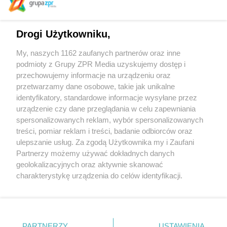
Drogi Użytkowniku,
Wormhouse w Zabłociu
My, naszych 1162 zaufanych partnerów oraz inne
podmioty z Grupy ZPR Media uzyskujemy dostęp i
przechowujemy informacje na urządzeniu oraz
Hotel Morfeusz w Makao projektu Zaha Hadid
Architects
przetwarzamy dane osobowe, takie jak unikalne
identyfikatory, standardowe informacje wysyłane przez
urządzenie czy dane przeglądania w celu zapewniania
spersonalizowanych reklam, wybór spersonalizowanych
treści, pomiar reklam i treści, badanie odbiorców oraz
ulepszanie usług. Za zgodą Użytkownika my i Zaufani
Partnerzy możemy używać dokładnych danych
geolokalizacyjnych oraz aktywnie skanować
Żaden utwór zamieszczony w serwisie nie może być powielany i
charakterystykę urządzenia do celów identyfikacji.
rozpowszechniany lub dalej rozpowszechniany w jakikolwiek sposób (w tym
także elektroniczny lub mechaniczny) na jakimkolwiek polu eksploatacji w
Ponieważ cenimy Twoją prywatność, prosimy o zgodę na
jakiejkolwiek formie, włącznie z umieszczaniem w Internecie bez pisemnej
korzystanie z tych technologii poprzez kliknięcie
zgody właściciela praw. Jakiekolwiek użycie lub wykorzystanie utworów w
„Akceptuję”. Zgoda jest dobrowolna i zawsze możesz ją
całości lub w części z naruszeniem prawa, tzn. bez właściwej zgody, jest
zabronione pod groźbą kary i może być ścigane prawnie.
zmienić/wycofać klikając przycisk ustawień prywatności
PARTNERZY
USTAWIENIA