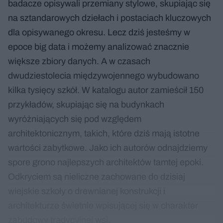
badacze opisywali przemiany stylowe, skupiając się
na sztandarowych dziełach i postaciach kluczowych
dla opisywanego okresu. Lecz dziś jesteśmy w
epoce big data i możemy analizować znacznie
większe zbiory danych. A w czasach
dwudziestolecia międzywojennego wybudowano
kilka tysięcy szkół. W katalogu autor zamieścił 150
przykładów, skupiając się na budynkach
wyróżniających się pod względem
architektonicznym, takich, które dziś mają istotne
wartości zabytkowe. Jako ich autorów odnajdziemy
spore grono najlepszych architektów tamtej epoki.
Odkryciem są nieliczne zachowane do dzisiaj
wiejskie szkoły o drewnianej konstrukcji i
architekturze świetnie wpisującej się w charakter
zabudowy tradycyjnej wsi.