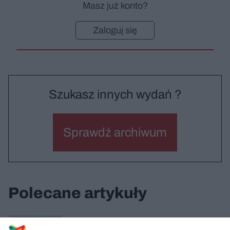
Masz już konto?
Zaloguj się
Szukasz innych wydań ?
Sprawdź archiwum
Polecane artykuły
Dom i pracownia artystów w Krakowie