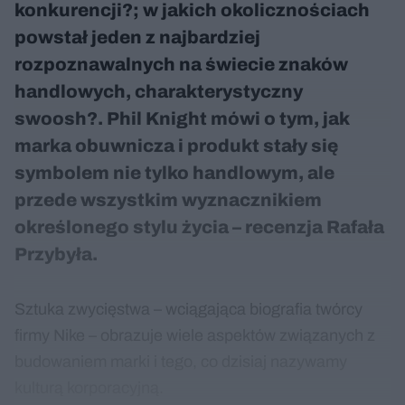
konkurencji?; w jakich okolicznościach
powstał jeden z najbardziej
rozpoznawalnych na świecie znaków
handlowych, charakterystyczny
swoosh?. Phil Knight mówi o tym, jak
marka obuwnicza i produkt stały się
symbolem nie tylko handlowym, ale
przede wszystkim wyznacznikiem
określonego stylu życia – recenzja Rafała
Przybyła.
Sztuka zwycięstwa – wciągająca biografia twórcy
firmy Nike – obrazuje wiele aspektów związanych z
budowaniem marki i tego, co dzisiaj nazywamy
kulturą korporacyjną.