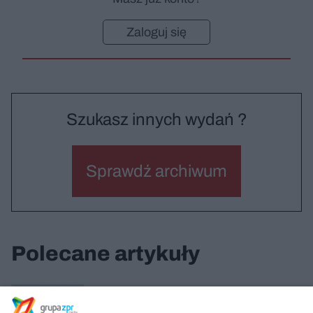
Zaloguj się
Szukasz innych wydań ?
Sprawdź archiwum
Polecane artykuły
Dom i pracownia artystów w Krakowie