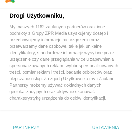
Drogi Użytkowniku,
Wormhouse w Zabłociu
My, naszych 1162 zaufanych partnerów oraz inne
podmioty z Grupy ZPR Media uzyskujemy dostęp i
przechowujemy informacje na urządzeniu oraz
Hotel Morfeusz w Makao projektu Zaha Hadid
Architects
przetwarzamy dane osobowe, takie jak unikalne
identyfikatory, standardowe informacje wysyłane przez
urządzenie czy dane przeglądania w celu zapewniania
spersonalizowanych reklam, wybór spersonalizowanych
treści, pomiar reklam i treści, badanie odbiorców oraz
ulepszanie usług. Za zgodą Użytkownika my i Zaufani
Partnerzy możemy używać dokładnych danych
geolokalizacyjnych oraz aktywnie skanować
Żaden utwór zamieszczony w serwisie nie może być powielany i
charakterystykę urządzenia do celów identyfikacji.
rozpowszechniany lub dalej rozpowszechniany w jakikolwiek sposób (w tym
także elektroniczny lub mechaniczny) na jakimkolwiek polu eksploatacji w
Ponieważ cenimy Twoją prywatność, prosimy o zgodę na
jakiejkolwiek formie, włącznie z umieszczaniem w Internecie bez pisemnej
korzystanie z tych technologii poprzez kliknięcie
zgody właściciela praw. Jakiekolwiek użycie lub wykorzystanie utworów w
„Akceptuję”. Zgoda jest dobrowolna i zawsze możesz ją
całości lub w części z naruszeniem prawa, tzn. bez właściwej zgody, jest
zabronione pod groźbą kary i może być ścigane prawnie.
zmienić/wycofać klikając przycisk ustawień prywatności
PARTNERZY
USTAWIENIA
znajdujący się w lewym dolnym rogu strony
. Niektóre