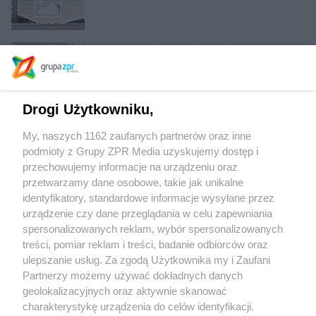
Muzeum Emigracji - ekspozycja
Drogi Użytkowniku,
Zakład spalania śmieci w Krakowie
My, naszych 1162 zaufanych partnerów oraz inne
podmioty z Grupy ZPR Media uzyskujemy dostęp i
przechowujemy informacje na urządzeniu oraz
Architektura postmodernizmu 50 lat na fali
przetwarzamy dane osobowe, takie jak unikalne
identyfikatory, standardowe informacje wysyłane przez
urządzenie czy dane przeglądania w celu zapewniania
spersonalizowanych reklam, wybór spersonalizowanych
treści, pomiar reklam i treści, badanie odbiorców oraz
ulepszanie usług. Za zgodą Użytkownika my i Zaufani
Partnerzy możemy używać dokładnych danych
geolokalizacyjnych oraz aktywnie skanować
Żaden utwór zamieszczony w serwisie nie może być powielany i
charakterystykę urządzenia do celów identyfikacji.
rozpowszechniany lub dalej rozpowszechniany w jakikolwiek sposób (w tym