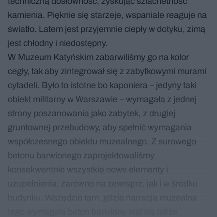
techniczną dosłowność, zyskując szlachetność
kamienia. Pięknie się starzeje, wspaniale reaguje na
światło. Latem jest przyjemnie ciepły w dotyku, zimą
jest chłodny i niedostępny.
W Muzeum Katyńskim zabarwiliśmy go na kolor
cegły, tak aby zintegrował się z zabytkowymi murami
cytadeli. Było to istotne bo kaponiera – jedyny taki
obiekt militarny w Warszawie – wymagała z jednej
strony poszanowania jako zabytek, z drugiej
gruntownej przebudowy, aby spełnić wymagania
współczesnego obiektu muzealnego. Z surowego
betonu barwionego zaprojektowaliśmy
konsekwentnie wszystkie nowe elementy i
uzupełnienia, zarówno na zewnątrz, jak i w środku
budynku. Wszędzie tam, gdzie narracja muzealna
tego wymagała beton barwiony stał się także