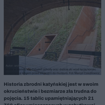
Autor: archiwum serwisu
Wbite w ziemny wał Cytadeli schody oraz dojście do wind łączą koniec
ekspozycji z placem przed wejściem do muzeum. Fot. Marcin Czechowicz
Historia zbrodni katyńskiej jest w swoim
okrucieństwie i bezmiarze zła trudna do
pojęcia. 15 tablic upamiętniających 21