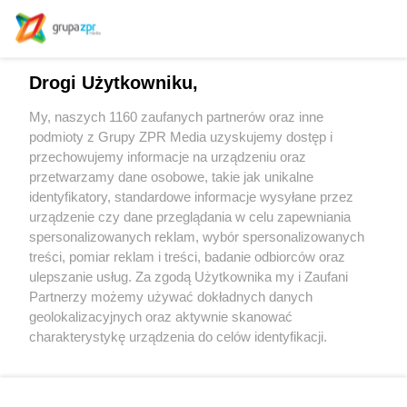
Rewaloryzacja kopalni Julia w Wałbrzychu
Drogi Użytkowniku,
Innowacyjne dworce kolejowe
My, naszych 1160 zaufanych partnerów oraz inne
podmioty z Grupy ZPR Media uzyskujemy dostęp i
przechowujemy informacje na urządzeniu oraz
Salon Diora w Seulu
przetwarzamy dane osobowe, takie jak unikalne
identyfikatory, standardowe informacje wysyłane przez
urządzenie czy dane przeglądania w celu zapewniania
spersonalizowanych reklam, wybór spersonalizowanych
treści, pomiar reklam i treści, badanie odbiorców oraz
ulepszanie usług. Za zgodą Użytkownika my i Zaufani
Partnerzy możemy używać dokładnych danych
geolokalizacyjnych oraz aktywnie skanować
Żaden utwór zamieszczony w serwisie nie może być powielany i
charakterystykę urządzenia do celów identyfikacji.
rozpowszechniany lub dalej rozpowszechniany w jakikolwiek sposób (w tym
także elektroniczny lub mechaniczny) na jakimkolwiek polu eksploatacji w
Ponieważ cenimy Twoją prywatność, prosimy o zgodę na
jakiejkolwiek formie, włącznie z umieszczaniem w Internecie bez pisemnej
korzystanie z tych technologii poprzez kliknięcie
zgody właściciela praw. Jakiekolwiek użycie lub wykorzystanie utworów w
„Akceptuję”. Zgoda jest dobrowolna i zawsze możesz ją
całości lub w części z naruszeniem prawa, tzn. bez właściwej zgody, jest