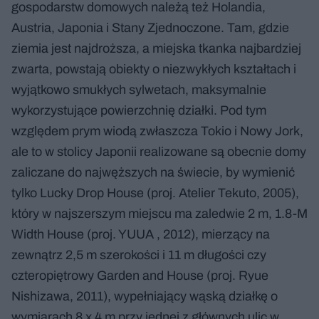
gospodarstw domowych należą też Holandia,
Austria, Japonia i Stany Zjednoczone. Tam, gdzie
ziemia jest najdroższa, a miejska tkanka najbardziej
zwarta, powstają obiekty o niezwykłych kształtach i
wyjątkowo smukłych sylwetach, maksymalnie
wykorzystujące powierzchnię działki. Pod tym
względem prym wiodą zwłaszcza Tokio i Nowy Jork,
ale to w stolicy Japonii realizowane są obecnie domy
zaliczane do najwęższych na świecie, by wymienić
tylko Lucky Drop House (proj. Atelier Tekuto, 2005),
który w najszerszym miejscu ma zaledwie 2 m, 1.8-M
Width House (proj. YUUA , 2012), mierzący na
zewnątrz 2,5 m szerokości i 11 m długości czy
czteropiętrowy Garden and House (proj. Ryue
Nishizawa, 2011), wypełniający wąską działkę o
wymiarach 8 x 4 m przy jednej z głównych ulic w