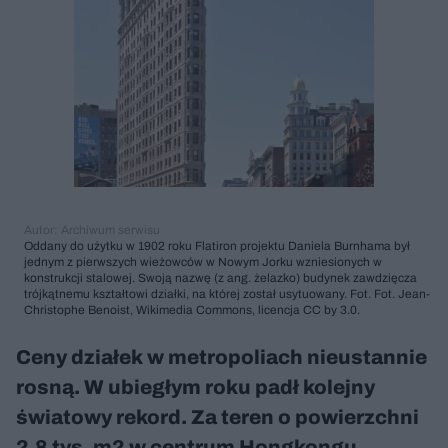
Autor: Archiwum serwisu
Oddany do użytku w 1902 roku Flatiron projektu Daniela Burnhama był
jednym z pierwszych wieżowców w Nowym Jorku wzniesionych w
konstrukcji stalowej. Swoją nazwę (z ang. żelazko) budynek zawdzięcza
trójkątnemu kształtowi działki, na której został usytuowany. Fot. Fot. Jean-
Christophe Benoist, Wikimedia Commons, licencja CC by 3.0.
Ceny działek w metropoliach nieustannie
rosną. W ubiegłym roku padł kolejny
światowy rekord. Za teren o powierzchni
2,8 tys. m2 w centrum Hongkongu