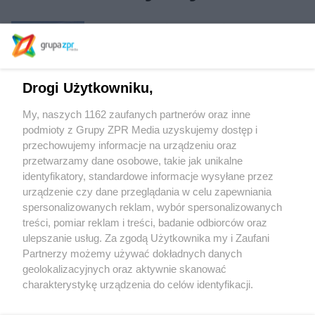
Dom kultury Kadr w Warszawie
Drogi Użytkowniku,
Apartamenty Witolda 43 we Wrocławiu
My, naszych 1162 zaufanych partnerów oraz inne
podmioty z Grupy ZPR Media uzyskujemy dostęp i
przechowujemy informacje na urządzeniu oraz
Szpital GeoMedical w Katowicach
przetwarzamy dane osobowe, takie jak unikalne
identyfikatory, standardowe informacje wysyłane przez
urządzenie czy dane przeglądania w celu zapewniania
spersonalizowanych reklam, wybór spersonalizowanych
treści, pomiar reklam i treści, badanie odbiorców oraz
ulepszanie usług. Za zgodą Użytkownika my i Zaufani
Partnerzy możemy używać dokładnych danych
geolokalizacyjnych oraz aktywnie skanować
Żaden utwór zamieszczony w serwisie nie może być powielany i
charakterystykę urządzenia do celów identyfikacji.
rozpowszechniany lub dalej rozpowszechniany w jakikolwiek sposób (w tym
także elektroniczny lub mechaniczny) na jakimkolwiek polu eksploatacji w
Ponieważ cenimy Twoją prywatność, prosimy o zgodę na
jakiejkolwiek formie, włącznie z umieszczaniem w Internecie bez pisemnej
korzystanie z tych technologii poprzez kliknięcie