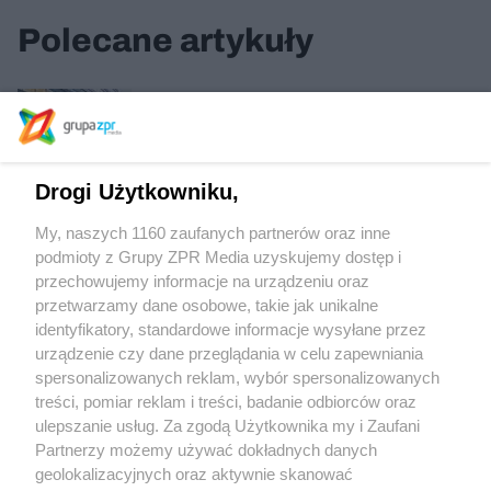
Polecane artykuły
Biurowiec Dominikański we Wrocławiu
Drogi Użytkowniku,
Dom jednorodzinny pod Opolem
My, naszych 1160 zaufanych partnerów oraz inne
podmioty z Grupy ZPR Media uzyskujemy dostęp i
przechowujemy informacje na urządzeniu oraz
Urząd Marszałkowski w Poznaniu
przetwarzamy dane osobowe, takie jak unikalne
identyfikatory, standardowe informacje wysyłane przez
urządzenie czy dane przeglądania w celu zapewniania
spersonalizowanych reklam, wybór spersonalizowanych
treści, pomiar reklam i treści, badanie odbiorców oraz
ulepszanie usług. Za zgodą Użytkownika my i Zaufani
Partnerzy możemy używać dokładnych danych
geolokalizacyjnych oraz aktywnie skanować
Żaden utwór zamieszczony w serwisie nie może być powielany i