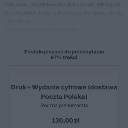
Kobrynowi, Magdalenie Kozik-Nesterok i Mikołajowi
Szewczykowi; Justynie Rubin oraz Marcinowi i Annie
Jamrożom.
Zakończenie realizacji : 2016
Dodaj do Google
Zostało jeszcze do przeczytania
97% treści
Druk + Wydanie cyfrowe (dostawa
Poczta Polska)
Roczna prenumerata
130,00