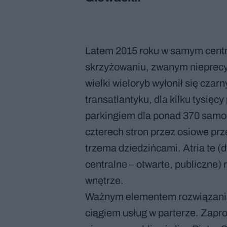
Latem 2015 roku w samym cent
skrzyżowaniu, zwanym nieprec
wielki wieloryb wyłonił się cza
transatlantyku, dla kilku tysi
parkingiem dla ponad 370 samoc
czterech stron przez osiowe prze
trzema dziedzińcami. Atria te (
centralne – otwarte, publiczne) r
wnętrze.
Ważnym elementem rozwiązania 
ciągiem usług w parterze. Zapro