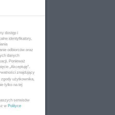
y dostęp i
lne identyfikatory,
iania
anie odbiorców oraz
nych danych
kacji. Ponieważ
ięcie „Akceptuję”.
ywatności znajdujący
ą zgody użytkownika,
 tylko na tej
 naszych serwisów
esz w
Polityce