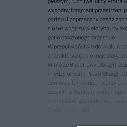
pieszym, ruchliwej ulicy Piotra S
wygodny fragment przestrzeni p
parteru i poprzeczny pasaż zachę
się we wnętrzu wieloryba, by sk
patio otoczonego brasserie.
W przeciwieństwie do wielu wro
charakteryzuje się majestatycz
Mimo że 6-piętrowy olbrzym zajm
między ulicami Piotra Skargi, Oł
dominuje formalnie. Tworzy bar
uzupełnia tkankę miasta, ciągle 
chaotycznej gospodarce przestr
Dodaj do Google