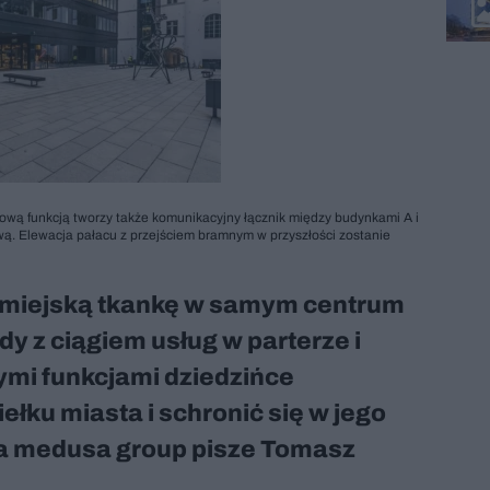
wą funkcją tworzy także komunikacyjny łącznik między budynkami A i
wą. Elewacja pałacu z przejściem bramnym w przyszłości zostanie
 miejską tkankę w samym centrum
y z ciągiem usług w parterze i
mi funkcjami dziedzińce
ełku miasta i schronić się w jego
iura medusa group pisze Tomasz