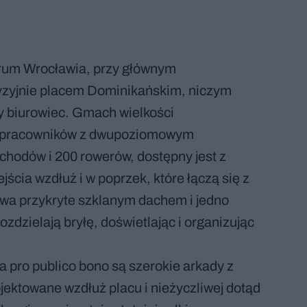
rum Wrocławia, przy głównym
yzyjnie placem Dominikańskim, niczym
rny biurowiec. Gmach wielkości
ęcy pracowników z dwupoziomowym
hodów i 200 rowerów, dostępny jest z
jścia wzdłuż i w poprzek, które łączą się z
dwa przykryte szklanym dachem i jedno
ozdzielają bryłę, doświetlając i organizując
pro publico bono są szerokie arkady z
jektowane wzdłuż placu i nieżyczliwej dotąd