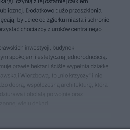
kargi, czynią z tej ostatniej całkiem
ublicznej. Dodatkowo duże przeszklenia
cają, by uciec od zgiełku miasta i schronić
orzystać chociażby z uroków centralnego
cławskich inwestycji, budynek
nym spokojem i estetyczną jednorodnością.
uje prawie hektar i ściśle wypełnia działkę
awską i Wierzbową, to „nie krzyczy” i nie
dzo dobrą, współczesną architekturę, która
dziurawą i obolałą po wojnie oraz
zennej wielu dekad.