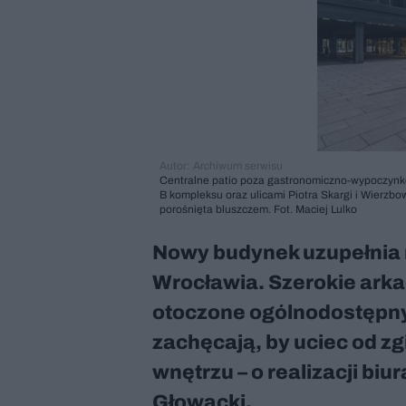
Autor: Archiwum serwisu
Centralne patio poza gastronomiczno-wypoczynko
B kompleksu oraz ulicami Piotra Skargi i Wierzbo
porośnięta bluszczem. Fot. Maciej Lulko
Nowy budynek uzupełnia
Wrocławia. Szerokie arkad
otoczone ogólnodostępny
zachęcają, by uciec od zgi
wnętrzu – o realizacji b
Głowacki.