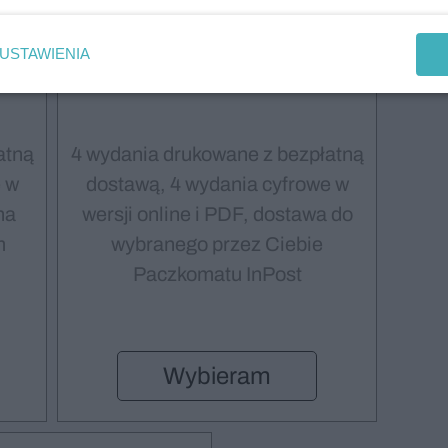
Roczna prenumerata
150,00
USTAWIENIA
atną
4 wydania drukowane z bezpłatną
 w
dostawą, 4 wydania cyfrowe w
na
wersji online i PDF, dostawa do
m
wybranego przez Ciebie
Paczkomatu InPost
Wybieram