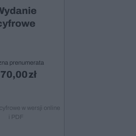
Wydanie
cyfrowe
zna prenumerata
70,00
cyfrowe w wersji online
i PDF