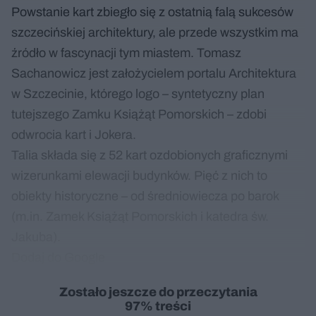
Powstanie kart zbiegło się z ostatnią falą sukcesów
szczecińskiej architektury, ale przede wszystkim ma
źródło w fascynacji tym miastem. Tomasz
Sachanowicz jest założycielem portalu Architektura
w Szczecinie, którego logo – syntetyczny plan
tutejszego Zamku Książąt Pomorskich – zdobi
odwrocia kart i Jokera.
Talia składa się z 52 kart ozdobionych graficznymi
wizerunkami elewacji budynków. Pięć z nich to
obiekty historyczne – od średniowiecza po barok
(m.in. Zamek Książąt Pomorskich i katedra św.
Jakuba).
Dodaj do Google
Zostało jeszcze do przeczytania
97% treści