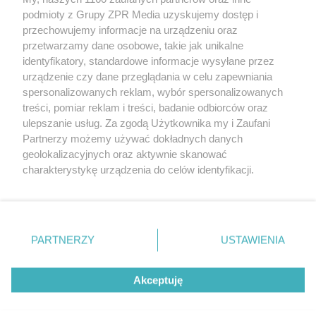
podmioty z Grupy ZPR Media uzyskujemy dostęp i
przechowujemy informacje na urządzeniu oraz
Dworzec Centrum w Sopocie
przetwarzamy dane osobowe, takie jak unikalne
identyfikatory, standardowe informacje wysyłane przez
urządzenie czy dane przeglądania w celu zapewniania
spersonalizowanych reklam, wybór spersonalizowanych
treści, pomiar reklam i treści, badanie odbiorców oraz
ulepszanie usług. Za zgodą Użytkownika my i Zaufani
Partnerzy możemy używać dokładnych danych
geolokalizacyjnych oraz aktywnie skanować
Żaden utwór zamieszczony w serwisie nie może być powielany i
charakterystykę urządzenia do celów identyfikacji.
rozpowszechniany lub dalej rozpowszechniany w jakikolwiek sposób (w tym
także elektroniczny lub mechaniczny) na jakimkolwiek polu eksploatacji w
Ponieważ cenimy Twoją prywatność, prosimy o zgodę na
jakiejkolwiek formie, włącznie z umieszczaniem w Internecie bez pisemnej
korzystanie z tych technologii poprzez kliknięcie
zgody właściciela praw. Jakiekolwiek użycie lub wykorzystanie utworów w
„Akceptuję”. Zgoda jest dobrowolna i zawsze możesz ją
całości lub w części z naruszeniem prawa, tzn. bez właściwej zgody, jest
zabronione pod groźbą kary i może być ścigane prawnie.
zmienić/wycofać klikając przycisk ustawień prywatności
PARTNERZY
USTAWIENIA
znajdujący się w lewym dolnym rogu strony
. Niektóre
Informacje prawne
rodzaje przetwarzania danych nie wymagają zgody
Akceptuję
użytkownika, ale masz prawo sprzeciwić się takiemu
Nasze serwisy
przetwarzaniu. Preferencje będą miały zastosowanie tylko
na tej witrynie.
© 2026 Grupa ZPR Media