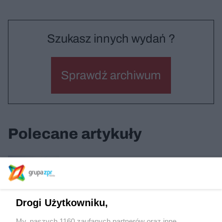
Szukasz innych wydań ?
Sprawdź archiwum
Polecane artykuły
Centrum Kulturalno-Biblioteczne Fama we
Wrocławiu
Drogi Użytkowniku,
Stara Wyłuszczarnia w Czarnej Białostockiej
My, naszych 1160 zaufanych partnerów oraz inne