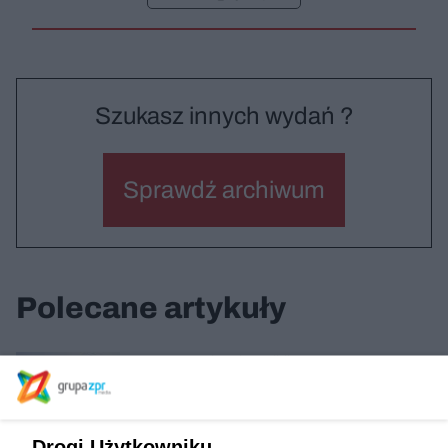
Szukasz innych wydań ?
Sprawdź archiwum
Polecane artykuły
Centrum Kulturalno-Biblioteczne Fama we
Wrocławiu
Drogi Użytkowniku,
Stara Wyłuszczarnia w Czarnej Białostockiej