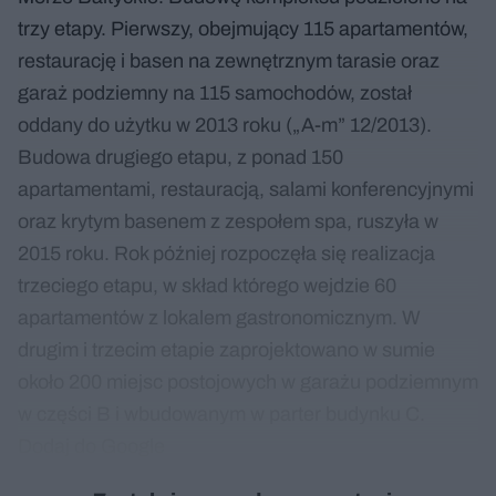
trzy etapy. Pierwszy, obejmujący 115 apartamentów,
restaurację i basen na zewnętrznym tarasie oraz
garaż podziemny na 115 samochodów, został
oddany do użytku w 2013 roku („A-m” 12/2013).
Budowa drugiego etapu, z ponad 150
apartamentami, restauracją, salami konferencyjnymi
oraz krytym basenem z zespołem spa, ruszyła w
2015 roku. Rok później rozpoczęła się realizacja
trzeciego etapu, w skład którego wejdzie 60
apartamentów z lokalem gastronomicznym. W
drugim i trzecim etapie zaprojektowano w sumie
około 200 miejsc postojowych w garażu podziemnym
w części B i wbudowanym w parter budynku C.
Dodaj do Google