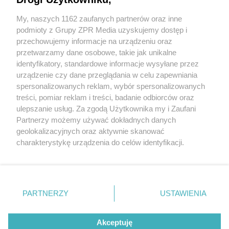
My, naszych 1162 zaufanych partnerów oraz inne
podmioty z Grupy ZPR Media uzyskujemy dostęp i
przechowujemy informacje na urządzeniu oraz
Dworzec Centrum w Sopocie
przetwarzamy dane osobowe, takie jak unikalne
identyfikatory, standardowe informacje wysyłane przez
urządzenie czy dane przeglądania w celu zapewniania
spersonalizowanych reklam, wybór spersonalizowanych
treści, pomiar reklam i treści, badanie odbiorców oraz
ulepszanie usług. Za zgodą Użytkownika my i Zaufani
Partnerzy możemy używać dokładnych danych
geolokalizacyjnych oraz aktywnie skanować
Żaden utwór zamieszczony w serwisie nie może być powielany i
charakterystykę urządzenia do celów identyfikacji.
rozpowszechniany lub dalej rozpowszechniany w jakikolwiek sposób (w tym
także elektroniczny lub mechaniczny) na jakimkolwiek polu eksploatacji w
Ponieważ cenimy Twoją prywatność, prosimy o zgodę na
jakiejkolwiek formie, włącznie z umieszczaniem w Internecie bez pisemnej
korzystanie z tych technologii poprzez kliknięcie
zgody właściciela praw. Jakiekolwiek użycie lub wykorzystanie utworów w
„Akceptuję”. Zgoda jest dobrowolna i zawsze możesz ją
całości lub w części z naruszeniem prawa, tzn. bez właściwej zgody, jest
zabronione pod groźbą kary i może być ścigane prawnie.
zmienić/wycofać klikając przycisk ustawień prywatności
PARTNERZY
USTAWIENIA
znajdujący się w lewym dolnym rogu strony
. Niektóre
Informacje prawne
rodzaje przetwarzania danych nie wymagają zgody
Akceptuję
użytkownika, ale masz prawo sprzeciwić się takiemu
Nasze serwisy