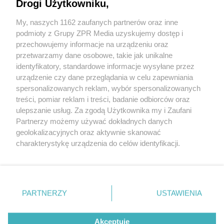
Drogi Użytkowniku,
Stara Wyłuszczarnia w Czarnej Białostockiej
My, naszych 1162 zaufanych partnerów oraz inne
podmioty z Grupy ZPR Media uzyskujemy dostęp i
przechowujemy informacje na urządzeniu oraz
Dworzec Centrum w Sopocie
przetwarzamy dane osobowe, takie jak unikalne
identyfikatory, standardowe informacje wysyłane przez
urządzenie czy dane przeglądania w celu zapewniania
spersonalizowanych reklam, wybór spersonalizowanych
treści, pomiar reklam i treści, badanie odbiorców oraz
ulepszanie usług. Za zgodą Użytkownika my i Zaufani
Partnerzy możemy używać dokładnych danych
geolokalizacyjnych oraz aktywnie skanować
Żaden utwór zamieszczony w serwisie nie może być powielany i
charakterystykę urządzenia do celów identyfikacji.
rozpowszechniany lub dalej rozpowszechniany w jakikolwiek sposób (w tym
także elektroniczny lub mechaniczny) na jakimkolwiek polu eksploatacji w
Ponieważ cenimy Twoją prywatność, prosimy o zgodę na
jakiejkolwiek formie, włącznie z umieszczaniem w Internecie bez pisemnej
korzystanie z tych technologii poprzez kliknięcie
zgody właściciela praw. Jakiekolwiek użycie lub wykorzystanie utworów w
„Akceptuję”. Zgoda jest dobrowolna i zawsze możesz ją
całości lub w części z naruszeniem prawa, tzn. bez właściwej zgody, jest
zabronione pod groźbą kary i może być ścigane prawnie.
zmienić/wycofać klikając przycisk ustawień prywatności
PARTNERZY
USTAWIENIA
znajdujący się w lewym dolnym rogu strony
. Niektóre
Informacje prawne
rodzaje przetwarzania danych nie wymagają zgody
Akceptuję
użytkownika, ale masz prawo sprzeciwić się takiemu