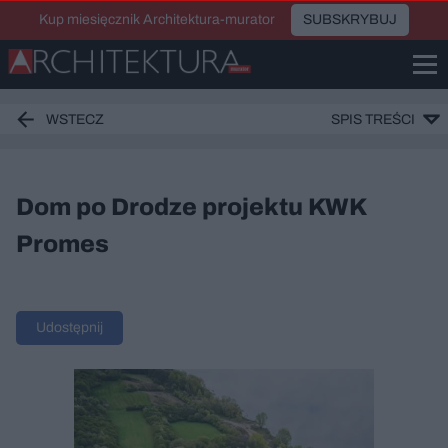
Kup miesięcznik Architektura-murator
SUBSKRYBUJ
WSTECZ
SPIS TREŚCI
Dom po Drodze projektu KWK
Promes
Udostępnij