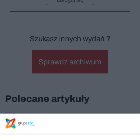
Szukasz innych wydań ?
Sprawdź archiwum
Polecane artykuły
Centrum Kulturalno-Biblioteczne Fama we
Wrocławiu