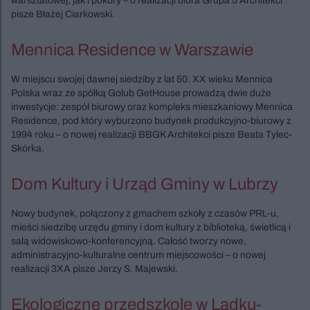
warsztatowej, jak i pokory – o realizacji biura Grupa 5 Architekci
pisze Błażej Ciarkowski.
Mennica Residence w Warszawie
W miejscu swojej dawnej siedziby z lat 50. XX wieku Mennica
Polska wraz ze spółką Golub GetHouse prowadzą dwie duże
inwestycje: zespół biurowy oraz kompleks mieszkaniowy Mennica
Residence, pod który wyburzono budynek produkcyjno-biurowy z
1994 roku – o nowej realizacji BBGK Architekci pisze Beata Tylec-
Skórka.
Dom Kultury i Urząd Gminy w Lubrzy
Nowy budynek, połączony z gmachem szkoły z czasów PRL-u,
mieści siedzibę urzędu gminy i dom kultury z biblioteką, świetlicą i
salą widowiskowo-konferencyjną. Całość tworzy nowe,
administracyjno-kulturalne centrum miejscowości – o nowej
realizacji 3XA pisze Jerzy S. Majewski.
Ekologiczne przedszkole w Lądku-