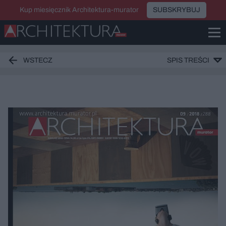
Kup miesięcznik Architektura-murator
SUBSKRYBUJ
WSTECZ
SPIS TREŚCI