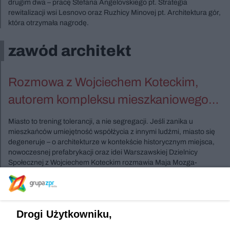
drugim dwa – pracę Stefana Angelovskiego pt. Strategia
rewitalizacji wsi Lesnovo oraz Ruzhicy Minovej pt. Architektura gór,
która otrzymała nagrodę.
zawód architekt
Rozmowa z Wojciechem Koteckim,
autorem kompleksu mieszkaniowego
Mennica Residence
Miasto to trening tolerancji, a nie segregacji. Jeśli zanika u
mieszkańców umiejętność współżycia z innymi ludźmi, miasto się
degeneruje – o architekturze w kontekście historycznym miejsca,
nowoczesnej prefabrykacji oraz idei Warszawskiej Dzielnicy
Społecznej z Wojciechem Koteckim rozmawia Maja Mozga-
Górecka.
Szukasz innych wydań ?
Drogi Użytkowniku,