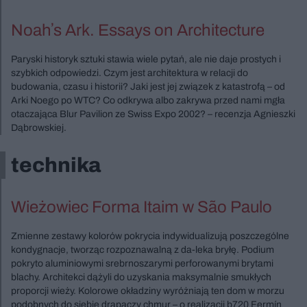
Noahʼs Ark. Essays on Architecture
Paryski historyk sztuki stawia wiele pytań, ale nie daje prostych i
szybkich odpowiedzi. Czym jest architektura w relacji do
budowania, czasu i historii? Jaki jest jej związek z katastrofą – od
Arki Noego po WTC? Co odkrywa albo zakrywa przed nami mgła
otaczająca Blur Pavilion ze Swiss Expo 2002? – recenzja Agnieszki
Dąbrowskiej.
technika
Wieżowiec Forma Itaim w São Paulo
Zmienne zestawy kolorów pokrycia indywidualizują poszczególne
kondygnacje, tworząc rozpoznawalną z da-leka bryłę. Podium
pokryto aluminiowymi srebrnoszarymi perforowanymi brytami
blachy. Architekci dążyli do uzyskania maksymalnie smukłych
proporcji wieży. Kolorowe okładziny wyróżniają ten dom w morzu
podobnych do siebie drapaczy chmur – o realizacji b720 Fermín