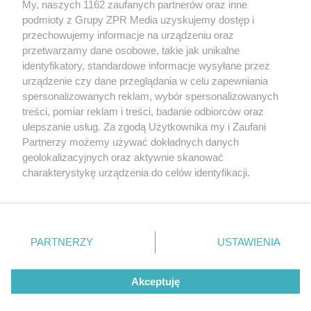
My, naszych 1162 zaufanych partnerów oraz inne
podmioty z Grupy ZPR Media uzyskujemy dostęp i
Sprawdź archiwum
przechowujemy informacje na urządzeniu oraz
przetwarzamy dane osobowe, takie jak unikalne
identyfikatory, standardowe informacje wysyłane przez
urządzenie czy dane przeglądania w celu zapewniania
spersonalizowanych reklam, wybór spersonalizowanych
treści, pomiar reklam i treści, badanie odbiorców oraz
ulepszanie usług. Za zgodą Użytkownika my i Zaufani
Partnerzy możemy używać dokładnych danych
geolokalizacyjnych oraz aktywnie skanować
Żaden utwór zamieszczony w serwisie nie może być powielany i
charakterystykę urządzenia do celów identyfikacji.
rozpowszechniany lub dalej rozpowszechniany w jakikolwiek sposób (w tym
także elektroniczny lub mechaniczny) na jakimkolwiek polu eksploatacji w
Ponieważ cenimy Twoją prywatność, prosimy o zgodę na
jakiejkolwiek formie, włącznie z umieszczaniem w Internecie bez pisemnej
korzystanie z tych technologii poprzez kliknięcie
zgody właściciela praw. Jakiekolwiek użycie lub wykorzystanie utworów w
„Akceptuję”. Zgoda jest dobrowolna i zawsze możesz ją
całości lub w części z naruszeniem prawa, tzn. bez właściwej zgody, jest
zabronione pod groźbą kary i może być ścigane prawnie.
zmienić/wycofać klikając przycisk ustawień prywatności
PARTNERZY
USTAWIENIA
znajdujący się w lewym dolnym rogu strony
. Niektóre
Informacje prawne
rodzaje przetwarzania danych nie wymagają zgody
Akceptuję
użytkownika, ale masz prawo sprzeciwić się takiemu
Nasze serwisy
przetwarzaniu. Preferencje będą miały zastosowanie tylko