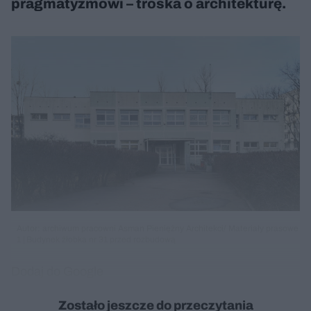
pragmatyzmowi – troska o architekturę.
Autor: archiwum pracowni Asman Pieniężny Architekci/ Materiały prasowe
1 | Budynek żłobka nr 31 przed rozbudową
Dodaj do Google
Zostało jeszcze do przeczytania