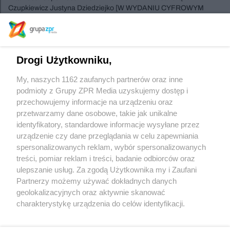
Czupkiewicz Justyna Dziedziejko [W WYDANIU CYFROWYM
DŁUŻSZA WERSJA WYWIADU].
Szukasz innych wydań ?
Drogi Użytkowniku,
My, naszych 1162 zaufanych partnerów oraz inne
podmioty z Grupy ZPR Media uzyskujemy dostęp i
Sprawdź archiwum
przechowujemy informacje na urządzeniu oraz
przetwarzamy dane osobowe, takie jak unikalne
identyfikatory, standardowe informacje wysyłane przez
urządzenie czy dane przeglądania w celu zapewniania
spersonalizowanych reklam, wybór spersonalizowanych
treści, pomiar reklam i treści, badanie odbiorców oraz
ulepszanie usług. Za zgodą Użytkownika my i Zaufani
Partnerzy możemy używać dokładnych danych
geolokalizacyjnych oraz aktywnie skanować
Żaden utwór zamieszczony w serwisie nie może być powielany i
charakterystykę urządzenia do celów identyfikacji.
rozpowszechniany lub dalej rozpowszechniany w jakikolwiek sposób (w tym
także elektroniczny lub mechaniczny) na jakimkolwiek polu eksploatacji w
Ponieważ cenimy Twoją prywatność, prosimy o zgodę na
jakiejkolwiek formie, włącznie z umieszczaniem w Internecie bez pisemnej
korzystanie z tych technologii poprzez kliknięcie
zgody właściciela praw. Jakiekolwiek użycie lub wykorzystanie utworów w