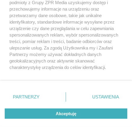
podmioty z Grupy ZPR Media uzyskujemy dostęp i
Sprawdź archiwum
przechowujemy informacje na urządzeniu oraz
przetwarzamy dane osobowe, takie jak unikalne
identyfikatory, standardowe informacje wysyłane przez
urządzenie czy dane przeglądania w celu zapewniania
spersonalizowanych reklam, wybór spersonalizowanych
treści, pomiar reklam i treści, badanie odbiorców oraz
ulepszanie usług. Za zgodą Użytkownika my i Zaufani
Partnerzy możemy używać dokładnych danych
geolokalizacyjnych oraz aktywnie skanować
Żaden utwór zamieszczony w serwisie nie może być powielany i
charakterystykę urządzenia do celów identyfikacji.
rozpowszechniany lub dalej rozpowszechniany w jakikolwiek sposób (w tym
także elektroniczny lub mechaniczny) na jakimkolwiek polu eksploatacji w
Ponieważ cenimy Twoją prywatność, prosimy o zgodę na
jakiejkolwiek formie, włącznie z umieszczaniem w Internecie bez pisemnej
korzystanie z tych technologii poprzez kliknięcie
zgody właściciela praw. Jakiekolwiek użycie lub wykorzystanie utworów w
„Akceptuję”. Zgoda jest dobrowolna i zawsze możesz ją
całości lub w części z naruszeniem prawa, tzn. bez właściwej zgody, jest
zabronione pod groźbą kary i może być ścigane prawnie.
zmienić/wycofać klikając przycisk ustawień prywatności
PARTNERZY
USTAWIENIA
znajdujący się w lewym dolnym rogu strony
. Niektóre
Informacje prawne
rodzaje przetwarzania danych nie wymagają zgody
Akceptuję
użytkownika, ale masz prawo sprzeciwić się takiemu
Nasze serwisy
przetwarzaniu. Preferencje będą miały zastosowanie tylko
na tej witrynie.
© 2026 Grupa ZPR Media