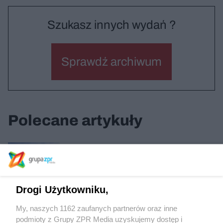
Szukasz innych wydań ?
Sprawdź archiwum
Polecane artykuły
Dom pod Lipami w Radymnie
Drogi Użytkowniku,
Dwie kamienice w Poznaniu
My, naszych 1162 zaufanych partnerów oraz inne
podmioty z Grupy ZPR Media uzyskujemy dostęp i