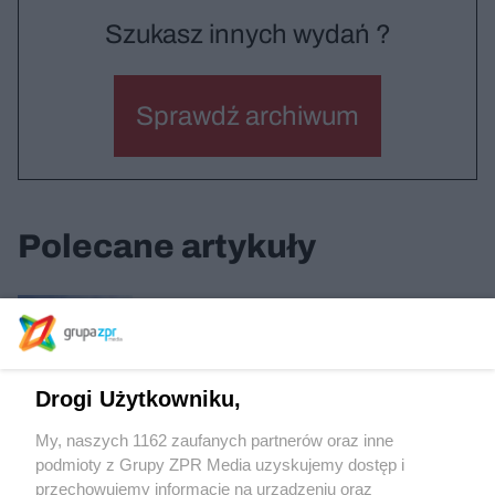
Szukasz innych wydań ?
Sprawdź archiwum
Polecane artykuły
Dom pod Lipami w Radymnie
Drogi Użytkowniku,
Dwie kamienice w Poznaniu
My, naszych 1162 zaufanych partnerów oraz inne
podmioty z Grupy ZPR Media uzyskujemy dostęp i
przechowujemy informacje na urządzeniu oraz
Budynki WTW i The Tides w Warszawie