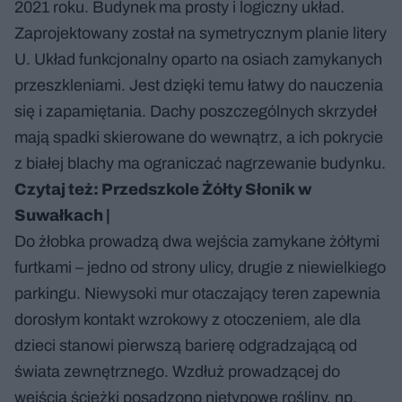
2021 roku. Budynek ma prosty i logiczny układ.
Zaprojektowany został na symetrycznym planie litery
U. Układ funkcjonalny oparto na osiach zamykanych
przeszkleniami. Jest dzięki temu łatwy do nauczenia
się i zapamiętania. Dachy poszczególnych skrzydeł
mają spadki skierowane do wewnątrz, a ich pokrycie
z białej blachy ma ograniczać nagrzewanie budynku.
Czytaj też:
Przedszkole Żółty Słonik w
Suwałkach
|
Do żłobka prowadzą dwa wejścia zamykane żółtymi
furtkami – jedno od strony ulicy, drugie z niewielkiego
parkingu. Niewysoki mur otaczający teren zapewnia
dorosłym kontakt wzrokowy z otoczeniem, ale dla
dzieci stanowi pierwszą barierę odgradzającą od
świata zewnętrznego. Wzdłuż prowadzącej do
wejścia ścieżki posadzono nietypowe rośliny, np.