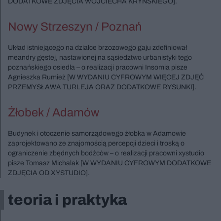
DODATKOWE ZDJĘCIA WOJCIECHA KRYŃSKIEGO].
Nowy Strzeszyn / Poznań
Układ istniejącego na działce brzozowego gaju zdefiniował
meandry gęstej, nastawionej na sąsiedztwo urbanistyki tego
poznańskiego osiedla – o realizacji pracowni Insomia pisze
Agnieszka Rumież [W WYDANIU CYFROWYM WIĘCEJ ZDJĘĆ
PRZEMYSŁAWA TURLEJA ORAZ DODATKOWE RYSUNKI].
Żłobek / Adamów
Budynek i otoczenie samorządowego żłobka w Adamowie
zaprojektowano ze znajomością percepcji dzieci i troską o
ograniczenie zbędnych bodźców – o realizacji pracowni xystudio
pisze Tomasz Michalak [W WYDANIU CYFROWYM DODATKOWE
ZDJĘCIA OD XYSTUDIO].
teoria i praktyka