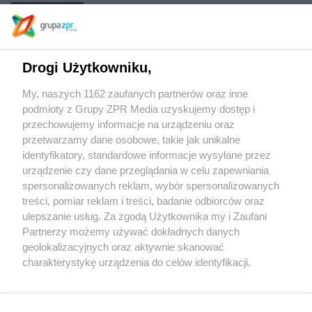
Pawilon Polski na Expo w Dubaju
Drogi Użytkowniku,
Algi – biomateriał przyszłości
My, naszych 1162 zaufanych partnerów oraz inne
podmioty z Grupy ZPR Media uzyskujemy dostęp i
przechowujemy informacje na urządzeniu oraz
Wartości w architekturze – podsumowanie
przetwarzamy dane osobowe, takie jak unikalne
identyfikatory, standardowe informacje wysyłane przez
urządzenie czy dane przeglądania w celu zapewniania
spersonalizowanych reklam, wybór spersonalizowanych
treści, pomiar reklam i treści, badanie odbiorców oraz
ulepszanie usług. Za zgodą Użytkownika my i Zaufani
Partnerzy możemy używać dokładnych danych
geolokalizacyjnych oraz aktywnie skanować
Żaden utwór zamieszczony w serwisie nie może być powielany i
charakterystykę urządzenia do celów identyfikacji.
rozpowszechniany lub dalej rozpowszechniany w jakikolwiek sposób (w tym
także elektroniczny lub mechaniczny) na jakimkolwiek polu eksploatacji w
Ponieważ cenimy Twoją prywatność, prosimy o zgodę na
jakiejkolwiek formie, włącznie z umieszczaniem w Internecie bez pisemnej
korzystanie z tych technologii poprzez kliknięcie
zgody właściciela praw. Jakiekolwiek użycie lub wykorzystanie utworów w
„Akceptuję”. Zgoda jest dobrowolna i zawsze możesz ją
całości lub w części z naruszeniem prawa, tzn. bez właściwej zgody, jest