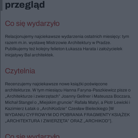
przegląd
Co się wydarzyło
Relacjonujemy najciekawsze wydarzenia ostatnich miesięcy: tym
razem m.in. wystawę Mistrzowie Architektury w Pradze.
Publikujemy też kolejny felieton Łukasza Harata i założycielek
inicjatywy Bal architektek.
Czytelnia
Recenzujemy najciekawsze nowe książki poświęcone
architekturze. W tym miesiącu Hanna Faryna-Paszkiewicz pisze o
„Architekturze i zwierzętach” Joanny Gellner i Mateusza Boczara,
Michał Stangel o „Miejskim gruncie” Rafała Matyi, a Piotr Lewicki i
Kazimierz Łatak o „ArchiKodzie” Czesław Bieleckiego [W
WYDANIU CYFROWYM DO POBRANIA FRAGMENTY KSIĄŻEK
„ARCHITEKTURA I ZWIERZĘTA” ORAZ „ARCHIKOD”].
Co się wydarzyło