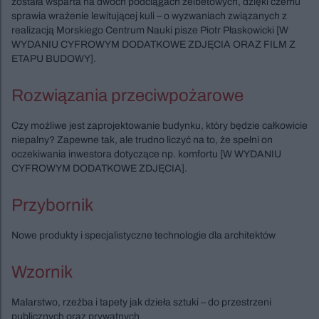
została wsparta na dwóch podciągach żelbetowych, dzięki czemu
sprawia wrażenie lewitującej kuli – o wyzwaniach związanych z
realizacją Morskiego Centrum Nauki pisze Piotr Płaskowicki [W
WYDANIU CYFROWYM DODATKOWE ZDJĘCIA ORAZ FILM Z
ETAPU BUDOWY].
Rozwiązania przeciwpożarowe
Czy możliwe jest zaprojektowanie budynku, który będzie całkowicie
niepalny? Zapewne tak, ale trudno liczyć na to, że spełni on
oczekiwania inwestora dotyczące np. komfortu [W WYDANIU
CYFROWYM DODATKOWE ZDJĘCIA].
Przybornik
Nowe produkty i specjalistyczne technologie dla architektów
Wzornik
Malarstwo, rzeźba i tapety jak dzieła sztuki – do przestrzeni
publicznych oraz prywatnych