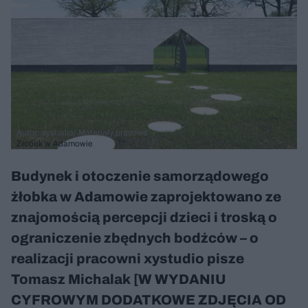
Autor: xystudio/ Materiały prasowe
Żłobek w Adamowie
Budynek i otoczenie samorządowego
żłobka w Adamowie zaprojektowano ze
znajomością percepcji dzieci i troską o
ograniczenie zbędnych bodźców – o
realizacji pracowni xystudio pisze
Tomasz Michalak [W WYDANIU
CYFROWYM DODATKOWE ZDJĘCIA OD