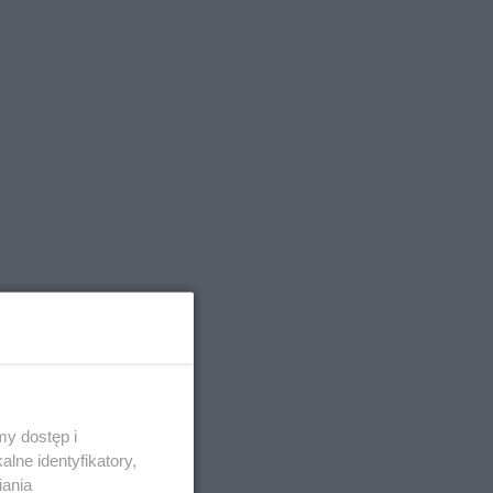
y dostęp i
lne identyfikatory,
iania