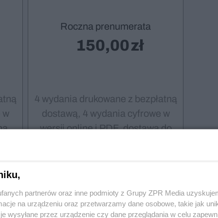
Roczna prenumerata
150,00
atną
4 wydania drukowane z bezpłatną
 w
dostawą, 4 wydania cyfrowe w
na
wersji online i PDF, dostawa do
m
wybranego przez Ciebie
Paczkomatu InPost
niku,
fanych partnerów oraz inne podmioty z Grupy ZPR Media uzyskujem
cje na urządzeniu oraz przetwarzamy dane osobowe, takie jak unika
Wybieram
je wysyłane przez urządzenie czy dane przeglądania w celu zapewn