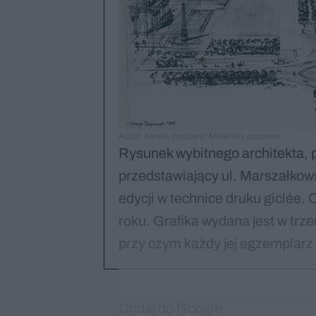
Autor: serwis prasowy/ Materiały prasowe
Rysunek wybitnego architekta,
przedstawiający ul. Marszałkow
edycji w technice druku giclée. 
roku. Grafika wydana jest w trz
przy czym każdy jej egzemplarz
Dodaj do Google