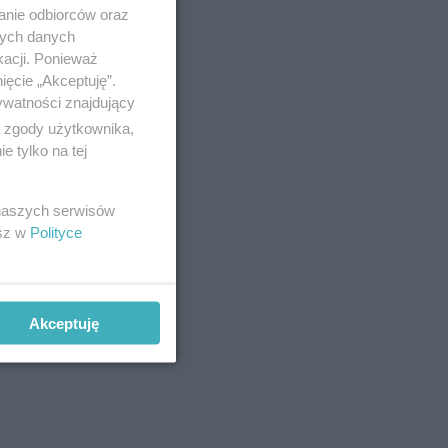
anie odbiorców oraz
nych danych
kacji. Ponieważ
ięcie „Akceptuję”.
ywatności znajdujący
ą zgody użytkownika,
 tylko na tej
 naszych serwisów
esz w
Polityce
Akceptuję