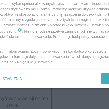
klam, wybór spersonalizowanych treści, pomiar reklam i treści, bad
 zgodą Użytkownika my i Zaufani Partnerzy możemy używać dokład
az aktywnie skanować charakterystykę urządzenia do celów identyfi
Wydanie
ść, prosimy o zgodę na korzystanie z tych technologii poprzez klikn
a i zawsze możesz ją zmienić/wycofać klikając przycisk ustawień pr
cyfrowe
ogu strony
. Niektóre rodzaje przetwarzania danych nie wymagaj
iwić się takiemu przetwarzaniu. Preferencje będą miały zastosowanie
szymi informacjami, abyś mógł świadomie i komfortowo korzystać z
gółowe informacje dotyczące przetwarzania Twoich danych znajdzi
zna prenumerata
s
oraz po kliknięciu w „Ustawienia”.
70,00
USTAWIENIA
cyfrowe w wersji online
i PDF