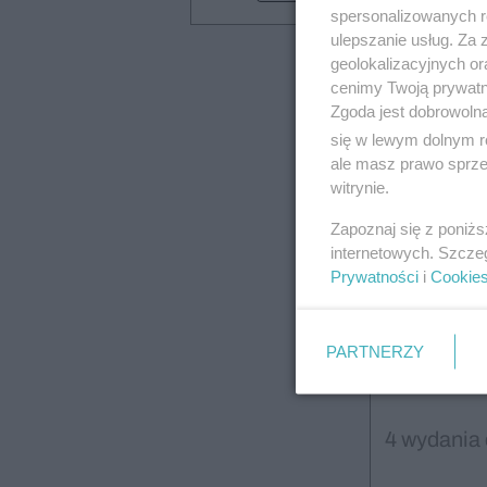
spersonalizowanych re
ulepszanie usług. Za
geolokalizacyjnych or
cenimy Twoją prywatno
Zgoda jest dobrowoln
się w lewym dolnym r
ale masz prawo sprzec
witrynie.
Zapoznaj się z poniż
internetowych. Szcze
Roc
Prywatności
i
Cookie
PARTNERZY
4 wydania 