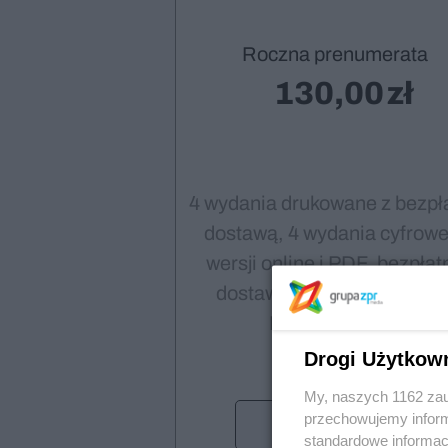
Roczna prenumerata
130,00
4 wydania drukowane z bezpł
dostawą, 4 wydania cyfrowe
wersji online i PDF, bezpłat
dostawa za pośrednictwe
Poczty Polskiej
Drogi Użytkow
My, naszych 1162 zau
przechowujemy informa
Wybieram
standardowe informac