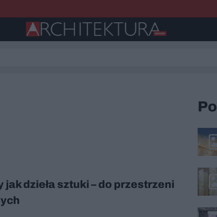
Po
 jak dzieła sztuki – do przestrzeni
nych