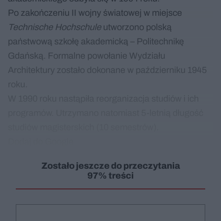
Po zakończeniu II wojny światowej w miejsce
Technische Hochschule
utworzono polską
państwową szkołę akademicką – Politechnikę
Gdańską. Formalne powołanie Wydziału
Architektury zostało dokonane w październiku 1945
roku.
W 1990 roku nastąpiła reorganizacja studiów i ich
programów. Utrzymano natomiast 5-letnią długość
studiów magisterskich (10 semestrów).
Dodaj do Google
Zostało jeszcze do przeczytania
97% treści