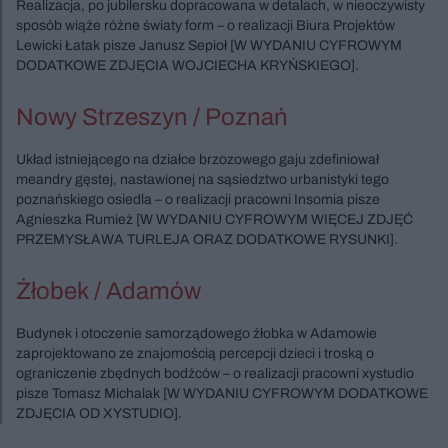
Realizacja, po jubilersku dopracowana w detalach, w nieoczywisty
sposób wiąże różne światy form – o realizacji Biura Projektów
Lewicki Łatak pisze Janusz Sepioł [W WYDANIU CYFROWYM
DODATKOWE ZDJĘCIA WOJCIECHA KRYŃSKIEGO].
Nowy Strzeszyn / Poznań
Układ istniejącego na działce brzozowego gaju zdefiniował
meandry gęstej, nastawionej na sąsiedztwo urbanistyki tego
poznańskiego osiedla – o realizacji pracowni Insomia pisze
Agnieszka Rumież [W WYDANIU CYFROWYM WIĘCEJ ZDJĘĆ
PRZEMYSŁAWA TURLEJA ORAZ DODATKOWE RYSUNKI].
Żłobek / Adamów
Budynek i otoczenie samorządowego żłobka w Adamowie
zaprojektowano ze znajomością percepcji dzieci i troską o
ograniczenie zbędnych bodźców – o realizacji pracowni xystudio
pisze Tomasz Michalak [W WYDANIU CYFROWYM DODATKOWE
ZDJĘCIA OD XYSTUDIO].