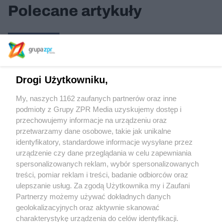
Polecane artykuły
Pawilon Polski na Expo w Dubaju
Drogi Użytkowniku,
Algi – biomateriał przyszłości
My, naszych 1162 zaufanych partnerów oraz inne
podmioty z Grupy ZPR Media uzyskujemy dostęp i
przechowujemy informacje na urządzeniu oraz
Wartości w architekturze – podsumowanie
przetwarzamy dane osobowe, takie jak unikalne
identyfikatory, standardowe informacje wysyłane przez
urządzenie czy dane przeglądania w celu zapewniania
spersonalizowanych reklam, wybór spersonalizowanych
treści, pomiar reklam i treści, badanie odbiorców oraz
ulepszanie usług. Za zgodą Użytkownika my i Zaufani
Partnerzy możemy używać dokładnych danych
geolokalizacyjnych oraz aktywnie skanować
Żaden utwór zamieszczony w serwisie nie może być powielany i
charakterystykę urządzenia do celów identyfikacji.
rozpowszechniany lub dalej rozpowszechniany w jakikolwiek sposób (w tym