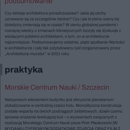
podsumowanie
Czy istnieje architektura ponadczasowa? Jakie jej cechy
uznawane są za szczególnie istotne? Czy i jak kryteria oceny tej
dziedziny zmieniają się w czasie? W cieniu globalnej pandemii i
rosnącej wiedzy o zmianach klimatycznych toczyły się dyskusje z
wiodącymi polskimi architektami, o tym, co w architekturze
najcenniejsze. Podsumowujemy ostatnie, piąte spotkanie Wartości
w architekturze i cały tak zatytułowany cykl zorganizowany przez
„Architekturę-murator” w 2021 roku.
praktyka
Morskie Centrum Nauki / Szczecin
Nietypowym elementem budynku jest sferyczne planetarium
zlokalizowane w centralnej części holu. Monolityczna konstrukcja
została wsparta na dwóch podciągach żelbetowych, dzięki czemu
sprawia wrażenie lewitującej kuli – o wyzwaniach związanych z
realizacją Morskiego Centrum Nauki pisze Piotr Płaskowicki [W
WYDANIU CYFROWYM DODATKOWE ZDJĘCIA ORAZ FILM Z