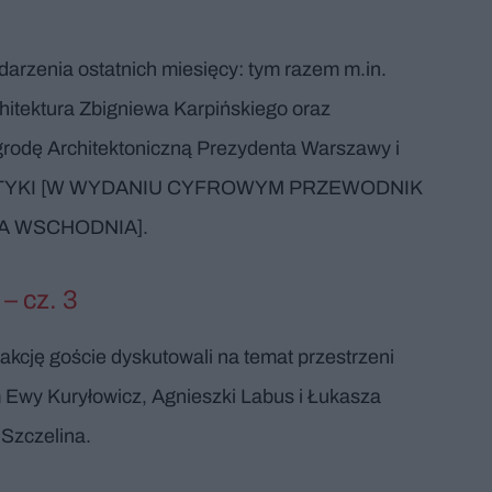
arzenia ostatnich miesięcy: tym razem m.in.
itektura Zbigniewa Karpińskiego oraz
grodę Architektoniczną Prezydenta Warszawy i
POLITYKI [W WYDANIU CYFROWYM PRZEWODNIK
A WSCHODNIA].
– cz. 3
kcję goście dyskutowali na temat przestrzeni
m Ewy Kuryłowicz, Agnieszki Labus i Łukasza
Szczelina.