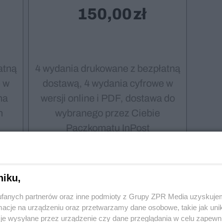
150,00
atną
4 wydania drukowane z bezpłatną
 w
dostawą, 4 wydania cyfrowe w
na
wersji online i PDF, dostawa do
m
wybranego przez Ciebie
Paczkomatu InPost
Wybieram
niku,
fanych partnerów oraz inne podmioty z Grupy ZPR Media uzyskujem
cje na urządzeniu oraz przetwarzamy dane osobowe, takie jak unika
je wysyłane przez urządzenie czy dane przeglądania w celu zapewn