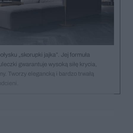
łysku „skorupki jajka”. Jej formuła
leczki gwarantuje wysoką siłę krycia,
y. Tworzy elegancką i bardzo trwałą
dcieni.