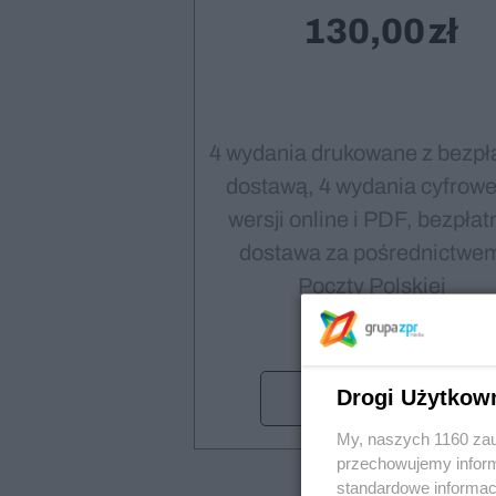
130,00
4 wydania drukowane z bezpł
dostawą, 4 wydania cyfrowe
wersji online i PDF, bezpłat
dostawa za pośrednictwe
Poczty Polskiej
Wybieram
Drogi Użytkow
My, naszych 1160 zau
przechowujemy informa
standardowe informac