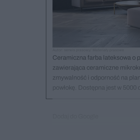
Autor: serwis prasowy/ Materiały prasowe
Ceramiczna farba lateksowa o po
zawierająca ceramiczne mikroku
zmywalność i odporność na plam
powłokę. Dostępna jest w 5000 o
Dodaj do Google