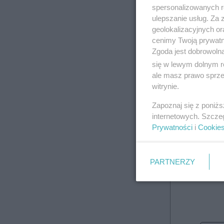
spersonalizowanych re
ulepszanie usług. Za
geolokalizacyjnych or
cenimy Twoją prywatno
Zgoda jest dobrowoln
się w lewym dolnym r
ale masz prawo sprzec
witrynie.
Roc
Zapoznaj się z poniż
internetowych. Szcze
Prywatności
i
Cookie
PARTNERZY
4 wydania 