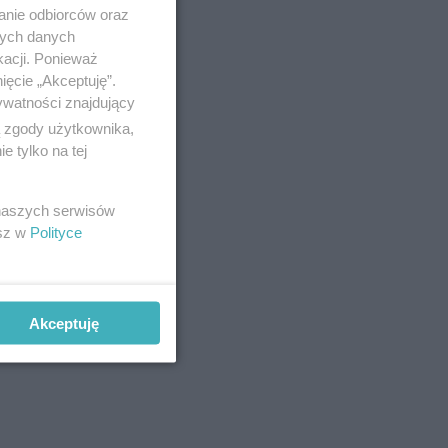
anie odbiorców oraz
nych danych
kacji. Ponieważ
ięcie „Akceptuję”.
ywatności znajdujący
ą zgody użytkownika,
 tylko na tej
 naszych serwisów
esz w
Polityce
Akceptuję