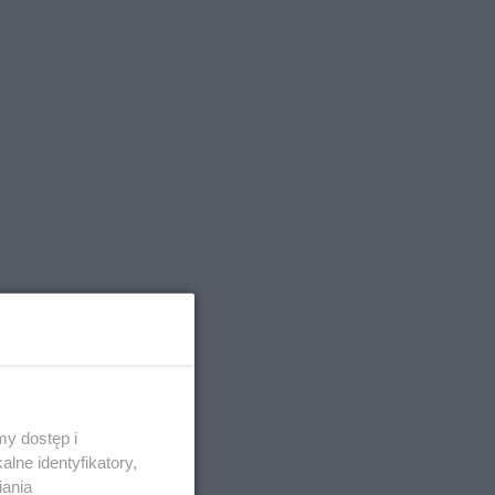
y dostęp i
lne identyfikatory,
iania