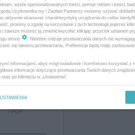
Wydanie
klam, wybór spersonalizowanych treści, pomiar reklam i treści, bad
 zgodą Użytkownika my i Zaufani Partnerzy możemy używać dokład
cyfrowe
az aktywnie skanować charakterystykę urządzenia do celów identyfi
ść, prosimy o zgodę na korzystanie z tych technologii poprzez klikn
a i zawsze możesz ją zmienić/wycofać klikając przycisk ustawień pr
ogu strony
. Niektóre rodzaje przetwarzania danych nie wymagaj
iwić się takiemu przetwarzaniu. Preferencje będą miały zastosowanie
zna prenumerata
szymi informacjami, abyś mógł świadomie i komfortowo korzystać z
70,00
gółowe informacje dotyczące przetwarzania Twoich danych znajdzi
s
oraz po kliknięciu w „Ustawienia”.
USTAWIENIA
cyfrowe w wersji online
i PDF