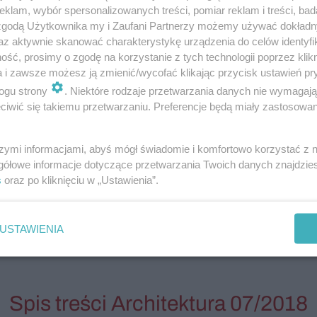
klam, wybór spersonalizowanych treści, pomiar reklam i treści, bad
 zgodą Użytkownika my i Zaufani Partnerzy możemy używać dokład
ovii Ewa Kuryłowicz
az aktywnie skanować charakterystykę urządzenia do celów identyfi
ść, prosimy o zgodę na korzystanie z tych technologii poprzez klikn
a i zawsze możesz ją zmienić/wycofać klikając przycisk ustawień pr
ogu strony
. Niektóre rodzaje przetwarzania danych nie wymagaj
iwić się takiemu przetwarzaniu. Preferencje będą miały zastosowanie
szymi informacjami, abyś mógł świadomie i komfortowo korzystać z
gółowe informacje dotyczące przetwarzania Twoich danych znajdzi
s
oraz po kliknięciu w „Ustawienia”.
USTAWIENIA
e
Gminna biblioteka w Rokietnicy
Fra
Spis treści Architektura 07/2018