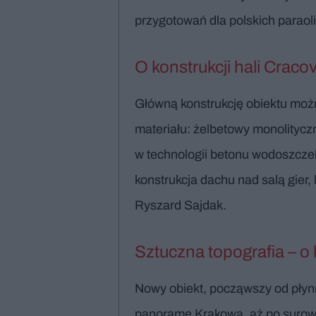
przygotowań dla polskich paraol
O konstrukcji hali Crac
Główną konstrukcję obiektu moż
materiału: żelbetowy monolitycz
w technologii betonu wodoszczel
konstrukcja dachu nad salą gier
Ryszard Sajdak.
Sztuczna topografia – o
Nowy obiekt, począwszy od płyn
panoramę Krakowa, aż po surową 