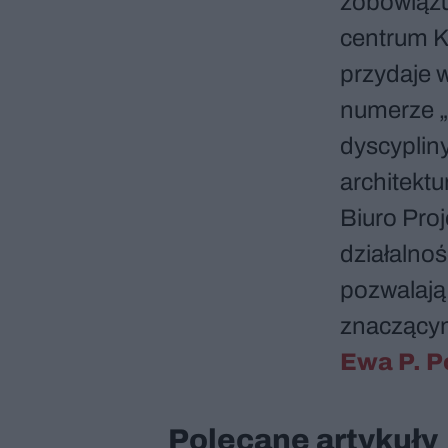
zobowiązu
centrum K
przydaje w
numerze „
dyscypliny 
architekt
Biuro Proj
działalnoś
pozwalają 
znaczącym
Ewa P. P
Polecane artykuły