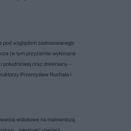
óżne pod względem zastosowanego
lecza (w tym przyziemie wykonane
 i południowej oraz drewniany –
struktorzy Przemysław Ruchała i
otwarcia widokowe na malowniczą
aturą. „Integruje” również