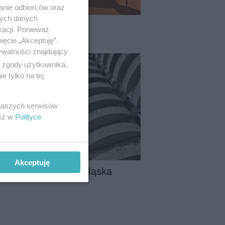
anie odbiorców oraz
nych danych
kacji. Ponieważ
ięcie „Akceptuję”.
ywatności znajdujący
ą zgody użytkownika,
 tylko na tej
 naszych serwisów
esz w
Polityce
Akceptuję
ntowie – architekci Śląska