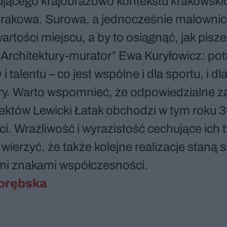
jącego krajobrazowo kontekstu krakowskic
rakowa. Surowa, a jednocześnie malownic
artości miejscu, a by to osiągnąć, jak pisz
Architektury-murator” Ewa Kuryłowicz: po
i talentu – co jest wspólne i dla sportu, i dl
ury. Warto wspomnieć, że odpowiedzialne za
ektów Lewicki Łatak obchodzi w tym roku 3
ci. Wrażliwość i wyrazistość cechujące ich
wierzyć, że także kolejne realizacje staną s
i znakami współczesności.
orębska