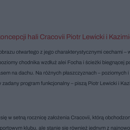
ncepcji hali Cracovii Piotr Lewicki i Kazim
jobrazu otwartego z jego charakterystycznymi cechami – 
poziomy chodnika wzdłuż alei Focha i ścieżki biegnącej 
rasem na dachu. Na różnych płaszczyznach – poziomych 
 zadany program funkcjonalny – piszą Piotr Lewicki i Kaz
ł się w setną rocznicę założenia Cracovii, którą obchodz
ortowym klubu, ale stanie się również jednym z najnow