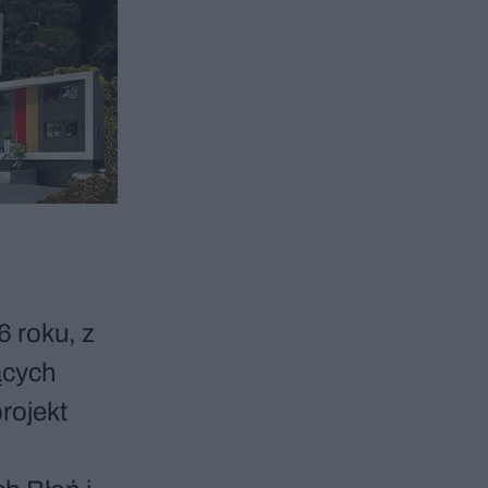
6 roku, z
jących
rojekt