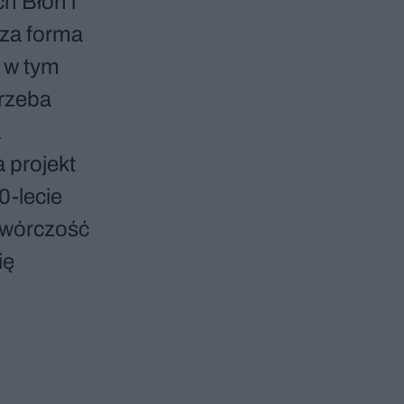
h Błoń i
za forma
e w tym
trzeba
a
 projekt
0-lecie
 twórczość
ię