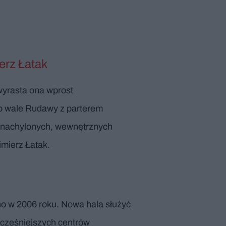
ierz Łatak
wyrasta ona wprost
po wale Rudawy z parterem
i nachylonych, wewnętrznych
imierz Łatak.
ono w 2006 roku. Nowa hala służyć
ocześniejszych centrów