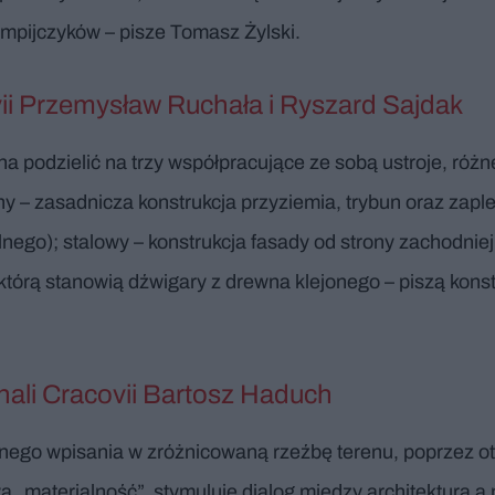
impijczyków – pisze Tomasz Żylski.
ovii Przemysław Ruchała i Ryszard Sajdak
na podzielić na trzy współpracujące ze sobą ustroje, r
ny – zasadnicza konstrukcja przyziemia, trybun oraz zap
nego); stalowy – konstrukcja fasady od strony zachodniej
, którą stanowią dźwigary z drewna klejonego – piszą kon
 hali Cracovii Bartosz Haduch
nego wpisania w zróżnicowaną rzeźbę terenu, poprzez 
„materialność”, stymuluje dialog między architekturą a n