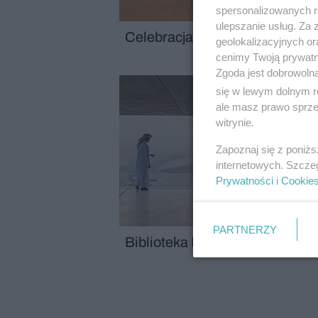
spersonalizowanych re
ulepszanie usług. Za
Celebracja życia – o hali Crac
geolokalizacyjnych or
cenimy Twoją prywatno
Zgoda jest dobrowoln
się w lewym dolnym r
ale masz prawo sprzec
witrynie.
Zapoznaj się z poniż
internetowych. Szcze
Prywatności
i
Cookie
PARTNERZY
Biblioteka Narodowa w Katarz