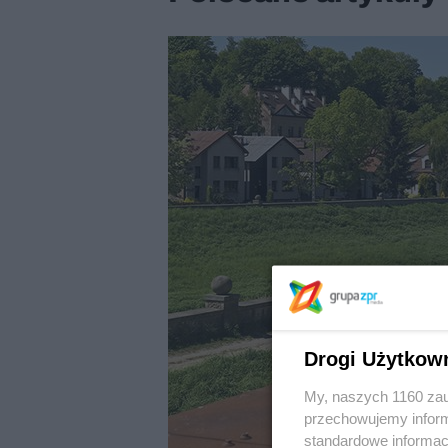
Drogi Użytkow
My, naszych 1160 zau
przechowujemy informa
standardowe informac