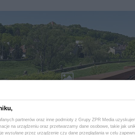
niku,
fanych partnerów oraz inne podmioty z Grupy ZPR Media uzyskujem
cje na urządzeniu oraz przetwarzamy dane osobowe, takie jak unika
je wysyłane przez urządzenie czy dane przeglądania w celu zapewn