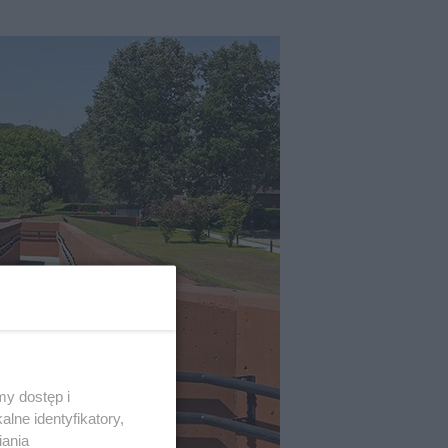
y dostęp i
lne identyfikatory,
iania