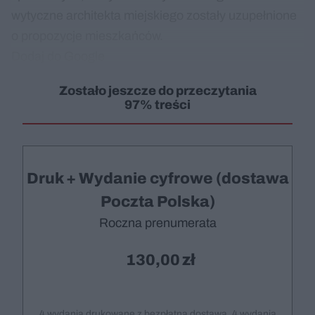
wytyczne architekta miejskiego zostały uzupełnione
o propozycje mieszkańców.
Dodaj do Google
Zostało jeszcze do przeczytania
97% treści
Druk + Wydanie cyfrowe (dostawa
Poczta Polska)
Roczna prenumerata
130,00
4 wydania drukowane z bezpłatną dostawą, 4 wydania