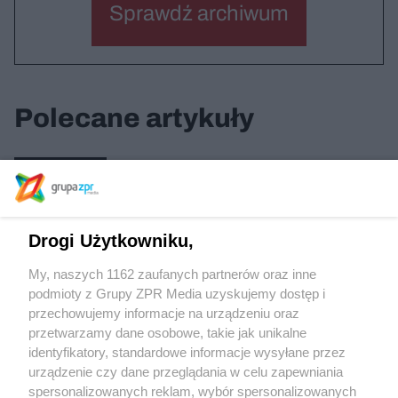
Sprawdź archiwum
Polecane artykuły
Mieszkanie Plus
Drogi Użytkowniku,
Szkoła / Ząbki
My, naszych 1162 zaufanych partnerów oraz inne
podmioty z Grupy ZPR Media uzyskujemy dostęp i
przechowujemy informacje na urządzeniu oraz
Kaplica / Rychwałd
przetwarzamy dane osobowe, takie jak unikalne
identyfikatory, standardowe informacje wysyłane przez
urządzenie czy dane przeglądania w celu zapewniania
spersonalizowanych reklam, wybór spersonalizowanych