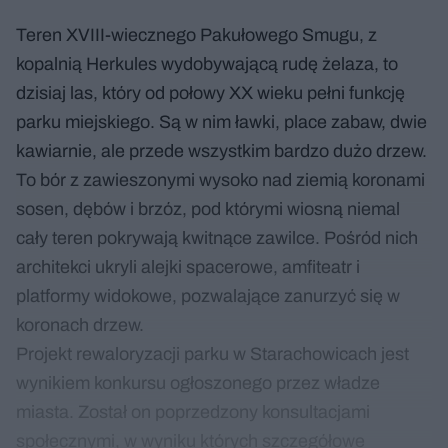
Teren XVIII-wiecznego Pakułowego Smugu, z
kopalnią Herkules wydobywającą rudę żelaza, to
dzisiaj las, który od połowy XX wieku pełni funkcję
parku miejskiego. Są w nim ławki, place zabaw, dwie
kawiarnie, ale przede wszystkim bardzo dużo drzew.
To bór z zawieszonymi wysoko nad ziemią koronami
sosen, dębów i brzóz, pod którymi wiosną niemal
cały teren pokrywają kwitnące zawilce. Pośród nich
architekci ukryli alejki spacerowe, amfiteatr i
platformy widokowe, pozwalające zanurzyć się w
koronach drzew.
Projekt rewaloryzacji parku w Starachowicach jest
wynikiem konkursu ogłoszonego przez władze
miasta. Został on poprzedzony konsultacjami
społecznymi, w wyniku których szczegółowe