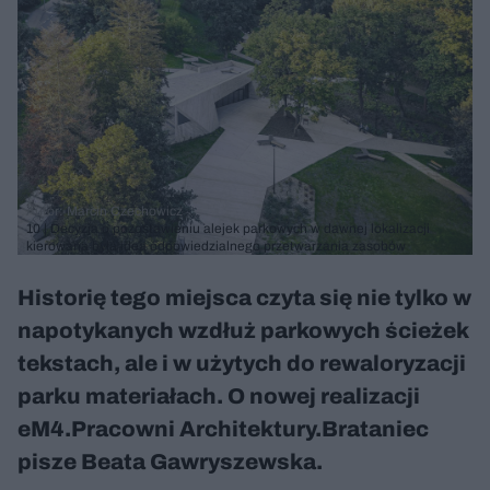
Autor: Marcin Czechowicz
10 | Decyzja o pozostawieniu alejek parkowych w dawnej lokalizacji
kierowana była ideą odpowiedzialnego przetwarzania zasobów
Historię tego miejsca czyta się nie tylko w
napotykanych wzdłuż parkowych ścieżek
tekstach, ale i w użytych do rewaloryzacji
parku materiałach. O nowej realizacji
eM4.Pracowni Architektury.Brataniec
pisze Beata Gawryszewska.