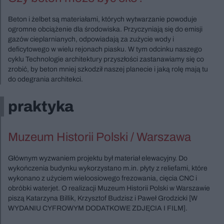
Beton i żelbet są materiałami, których wytwarzanie powoduje
ogromne obciążenie dla środowiska. Przyczyniają się do emisji
gazów cieplarnianych, odpowiadają za zużycie wody i
deficytowego w wielu rejonach piasku. W tym odcinku naszego
cyklu Technologie architektury przyszłości zastanawiamy się co
zrobić, by beton mniej szkodził naszej planecie i jaką rolę mają tu
do odegrania architekci.
praktyka
Muzeum Historii Polski / Warszawa
Głównym wyzwaniem projektu był materiał elewacyjny. Do
wykończenia budynku wykorzystano m.in. płyty z reliefami, które
wykonano z użyciem wieloosiowego frezowania, cięcia CNC i
obróbki waterjet. O realizacji Muzeum Historii Polski w Warszawie
piszą Katarzyna Billik, Krzysztof Budzisz i Paweł Grodzicki [W
WYDANIU CYFROWYM DODATKOWE ZDJĘCIA I FILM].