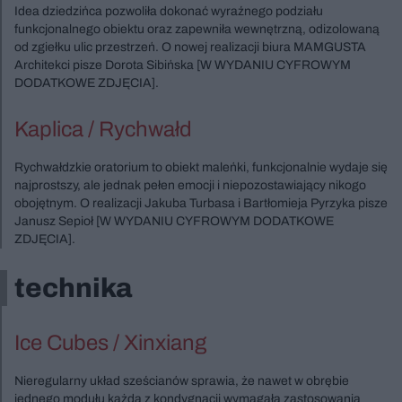
Idea dziedzińca pozwoliła dokonać wyraźnego podziału
funkcjonalnego obiektu oraz zapewniła wewnętrzną, odizolowaną
od zgiełku ulic przestrzeń. O nowej realizacji biura MAMGUSTA
Architekci pisze Dorota Sibińska [W WYDANIU CYFROWYM
DODATKOWE ZDJĘCIA].
Kaplica / Rychwałd
Rychwałdzkie oratorium to obiekt maleńki, funkcjonalnie wydaje się
najprostszy, ale jednak pełen emocji i niepozostawiający nikogo
obojętnym. O realizacji Jakuba Turbasa i Bartłomieja Pyrzyka pisze
Janusz Sepioł [W WYDANIU CYFROWYM DODATKOWE
ZDJĘCIA].
technika
Ice Cubes / Xinxiang
Nieregularny układ sześcianów sprawia, że nawet w obrębie
jednego modułu każda z kondygnacji wymagała zastosowania