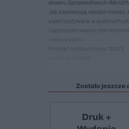
skweru Sprawiedliwych Wśród 
Jak zapewniają władze miasta, 
wykorzystywana w analizach urb
zagospodarowania tych terenów
miejscowych.
Projekt konkursowy: 2023
Dodaj do Google
Zostało jeszcze 
Druk +