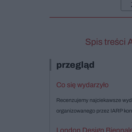
Spis treści 
przegląd
Co się wydarzyło
Recenzujemy najciekawsze wydar
organizowanego przez IARP konk
London Design Biennal