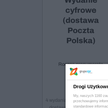
Wydanie
cyfrowe
(dostawa
Poczta
Polska)
Roczna prenumerata
130,00
Drogi Użytkow
My, naszych 1160 zau
4 wydania drukowane z bezpł
przechowujemy informa
standardowe informac
dostawą, 4 wydania cyfrowe