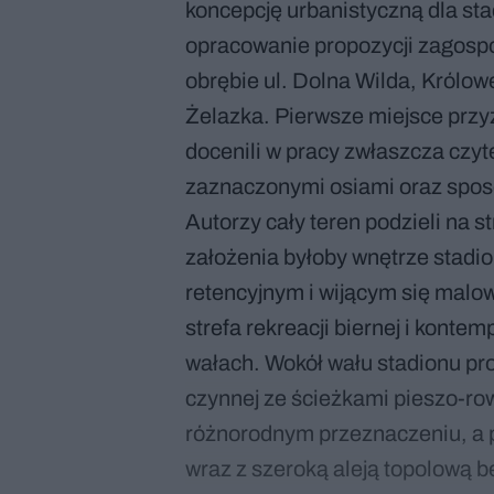
koncepcję urbanistyczną dla st
opracowanie propozycji zagosp
obrębie ul. Dolna Wilda, Królow
Żelazka. Pierwsze miejsce przy
docenili w pracy zwłaszcza czy
zaznaczonymi osiami oraz sposó
Autorzy cały teren podzieli na 
założenia byłoby wnętrze stadio
retencyjnym i wijącym się mal
strefa rekreacji biernej i konte
wałach. Wokół wału stadionu proj
czynnej ze ścieżkami pieszo-r
różnorodnym przeznaczeniu, a p
wraz z szeroką aleją topolową b