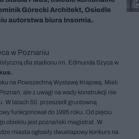
inik Górecki Architekt, Osiedle
u autorstwa biura Insomia.
yca w Poznaniu
istyczną dla stadionu im. Edmunda Szyca w
kus.
roku na Powszechną Wystawę Krajową. Mieli
Poznań, ale z uwagi na wady konstrukcji nie
u. W latach 50. przeszedł gruntowną
bowy funkcjonował do 1995 roku. Od pięciu
o obiektu jest poznański magistrat. W
adze miasta ogłosiły dwuetapowy konkurs na