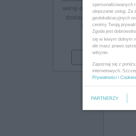
spersonalizowanych re
wersji online i PDF, bezpłat
ulepszanie usług. Za
dostawa za pośrednictwe
geolokalizacyjnych or
cenimy Twoją prywatno
Poczty Polskiej
Zgoda jest dobrowoln
się w lewym dolnym r
ale masz prawo sprzec
witrynie.
Wybieram
Zapoznaj się z poniż
internetowych. Szcze
Prywatności
i
Cookie
PARTNERZY