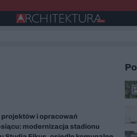
Po
 projektów i opracowań
siącu: modernizacja stadionu
u Studia Fikus, osiedle komunalne