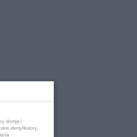
y dostęp i
lne identyfikatory,
iania