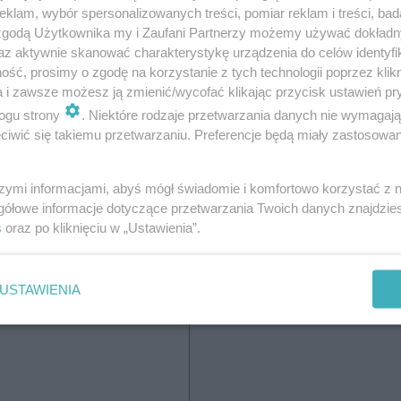
klam, wybór spersonalizowanych treści, pomiar reklam i treści, bad
na
wersji online i PDF, dostawa do
 zgodą Użytkownika my i Zaufani Partnerzy możemy używać dokład
m
wybranego przez Ciebie
az aktywnie skanować charakterystykę urządzenia do celów identyfi
ść, prosimy o zgodę na korzystanie z tych technologii poprzez klikn
Paczkomatu InPost
a i zawsze możesz ją zmienić/wycofać klikając przycisk ustawień pr
ogu strony
. Niektóre rodzaje przetwarzania danych nie wymagaj
iwić się takiemu przetwarzaniu. Preferencje będą miały zastosowanie
Wybieram
szymi informacjami, abyś mógł świadomie i komfortowo korzystać z
gółowe informacje dotyczące przetwarzania Twoich danych znajdzi
s
oraz po kliknięciu w „Ustawienia”.
Wydanie
USTAWIENIA
cyfrowe