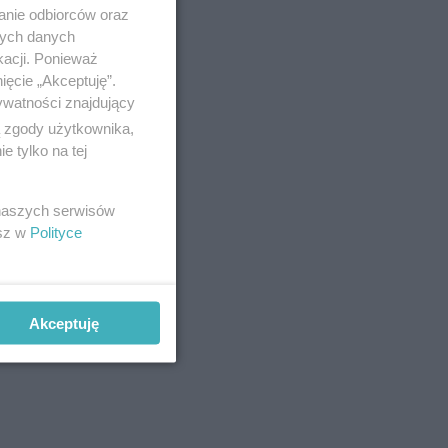
anie odbiorców oraz
nych danych
kacji. Ponieważ
ięcie „Akceptuję”.
ywatności znajdujący
ą zgody użytkownika,
 tylko na tej
 naszych serwisów
esz w
Polityce
Akceptuję