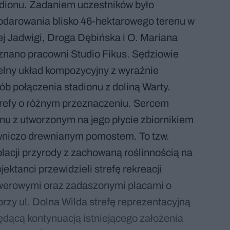
adionu. Zadaniem uczestników było
odarowania blisko 46-hektarowego terenu w
ej Jadwigi, Droga Dębińska i O. Mariana
znano pracowni Studio Fikus. Sędziowie
telny układ kompozycyjny z wyraźnie
b połączenia stadionu z doliną Warty.
strefy o różnym przeznaczeniu. Sercem
nu z utworzonym na jego płycie zbiornikiem
owniczo drewnianym pomostem. To tzw.
mplacji przyrody z zachowaną roślinnością na
ektanci przewidzieli strefę rekreacji
owerowymi oraz zadaszonymi placami o
rzy ul. Dolna Wilda strefę reprezentacyjną
ędącą kontynuacją istniejącego założenia