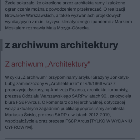
Życie pokazało, że określone przez architekta ramy i założone
ograniczenia można z powodzeniem przekraczać. O realizacji
Browarów Warszawskich, a także wyzwaniach projektowych
wynikających z m.in. kryzysu klimatycznego i pandemii z Markiem
Moskalem rozmawia Maja Mozga-Górecka.
z archiwum architektury
Z archiwum „Architektury"
W cyklu „Z archiwum” przypominamy artykuł Grażyny Jonkatys-
Luby, zamieszczony w „Architekturze” nr 4/5/1966 wraz z
propozycją dyskusyjną Andrzeja Fajansa, architekta i urbanisty,
prezesa Oddziału Warszawskiego SARP w latach 90., założyciela
biura FS&P Arcus. O komentarz do tej archiwalnej, dotyczącej
wciąż aktualnych zagadnień publikacji poprosiliśmy architekta
Mariusza Ścisło, prezesa SARP-u w latach 2012-2019,
współzałożyciela oraz prezesa FS&P Arcus [TYLKO W WYDANIU
CYFROWYM].