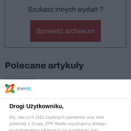
Szukasz innych wydań ?
Sprawdź archiwum
Polecane artykuły
Społeczna kamienica
Drogi Użytkowniku,
Turystyka w czasach pandemii
My, naszych 1162 zaufanych partnerów oraz inne
podmioty z Grupy ZPR Media uzyskujemy dostęp i
przechowujemy informacje na urządzeniu oraz
MSN / Warszawa