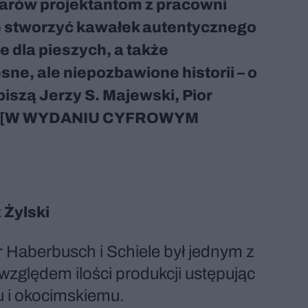
arów projektantom z pracowni
ę stworzyć kawałek autentycznego
e dla pieszych, a także
ne, ale niepozbawione historii – o
iszą Jerzy S. Majewski, Pior
tak [W WYDANIU CYFROWYM
 Żylski
r Haberbusch i Schiele był jednym z
względem ilości produkcji ustępując
u i okocimskiemu.