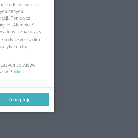
anie odbiorców oraz
nych danych
kacji. Ponieważ
ięcie „Akceptuję”.
ywatności znajdujący
ą zgody użytkownika,
 tylko na tej
 naszych serwisów
esz w
Polityce
Akceptuję