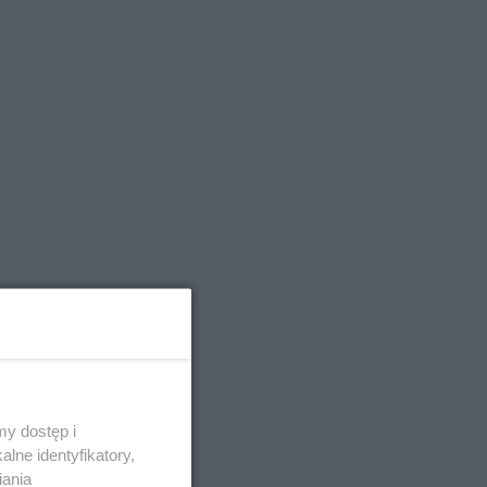
y dostęp i
lne identyfikatory,
iania