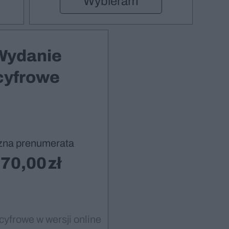
Wybieram
Wydanie
cyfrowe
zna prenumerata
70,00
cyfrowe w wersji online