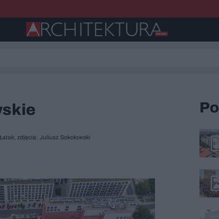
Po
skie
 Łatak, zdjęcia: Juliusz Sokołowski