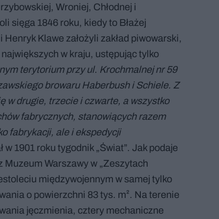
rzybowskiej, Wroniej, Chłodnej i
i sięga 1846 roku, kiedy to Błażej
i Henryk Klawe założyli zakład piwowarski,
 największych w kraju, ustępując tylko
ym terytorium przy ul. Krochmalnej nr 59
awskiego browaru Haberbush i Schiele. Z
 w drugie, trzecie i czwarte, a wszystko
ów fabrycznych, stanowiących razem
o fabrykacji, ale i ekspedycji
ł w 1901 roku tygodnik „Świat”. Jak podaje
a z Muzeum Warszawy w „Zeszytach
iestoleciu międzywojennym w samej tylko
wania o powierzchni 83 tys. m². Na terenie
towania jęczmienia, cztery mechaniczne