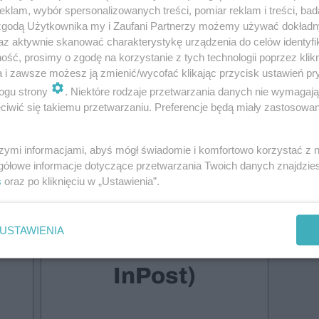
klam, wybór spersonalizowanych treści, pomiar reklam i treści, bad
 zgodą Użytkownika my i Zaufani Partnerzy możemy używać dokład
az aktywnie skanować charakterystykę urządzenia do celów identyfi
ść, prosimy o zgodę na korzystanie z tych technologii poprzez klikn
a i zawsze możesz ją zmienić/wycofać klikając przycisk ustawień pr
do przeczytania 97% treści
ogu strony
. Niektóre rodzaje przetwarzania danych nie wymagaj
iwić się takiemu przetwarzaniu. Preferencje będą miały zastosowanie
szymi informacjami, abyś mógł świadomie i komfortowo korzystać z
Druk +
gółowe informacje dotyczące przetwarzania Twoich danych znajdzi
Wydanie
s
oraz po kliknięciu w „Ustawienia”.
cyfrowe
USTAWIENIA
(dostawa
InPost)