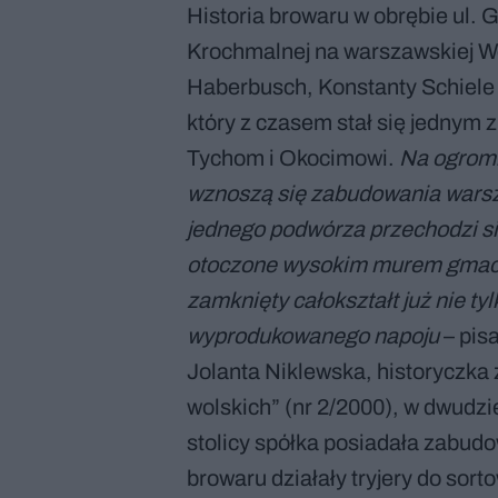
Historia browaru w obrębie ul. G
Krochmalnej na warszawskiej Wol
Haberbusch, Konstanty Schiele 
który z czasem stał się jednym z
Tychom i Okocimowi.
Na ogromn
wznoszą się zabudowania warsz
jednego podwórza przechodzi się
otoczone wysokim murem gmach
zamknięty całokształt już nie tylk
wyprodukowanego napoju
– pisa
Jolanta Niklewska, historyczk
wolskich” (nr 2/2000), w dwudz
stolicy spółka posiadała zabudo
browaru działały tryjery do sor