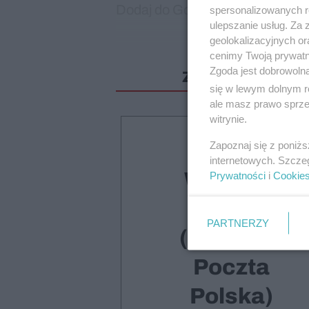
Dodaj do Google
spersonalizowanych re
ulepszanie usług. Za
geolokalizacyjnych or
cenimy Twoją prywatno
Zgoda jest dobrowoln
Zostało jeszcze 
się w lewym dolnym r
ale masz prawo sprzec
witrynie.
Zapoznaj się z poniż
Druk +
internetowych. Szcze
Wydanie
Prywatności
i
Cookie
cyfrowe
PARTNERZY
(dostawa
Poczta
Polska)