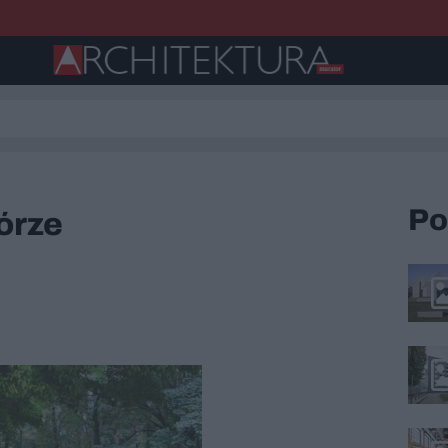
Po
órze