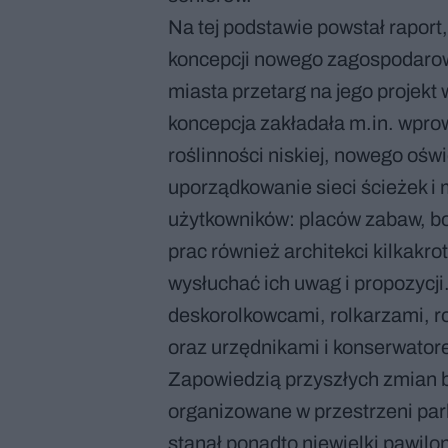
Na tej podstawie powstał raport
koncepcji nowego zagospodarow
miasta przetarg na jego projekt
koncepcja zakładała m.in. wpro
roślinności niskiej, nowego oświ
uporządkowanie sieci ścieżek i
użytkowników: placów zabaw, boi
prac również architekci kilkakro
wysłuchać ich uwag i propozycji.
deskorolkowcami, rolkarzami, 
oraz urzędnikami i konserwator
Zapowiedzią przyszłych zmian b
organizowane w przestrzeni park
stanął ponadto niewielki pawilo