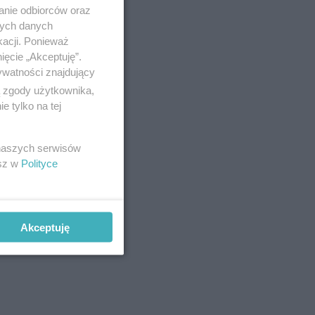
anie odbiorców oraz
nych danych
kacji. Ponieważ
ięcie „Akceptuję”.
ywatności znajdujący
ą zgody użytkownika,
 tylko na tej
 naszych serwisów
esz w
Polityce
Akceptuję