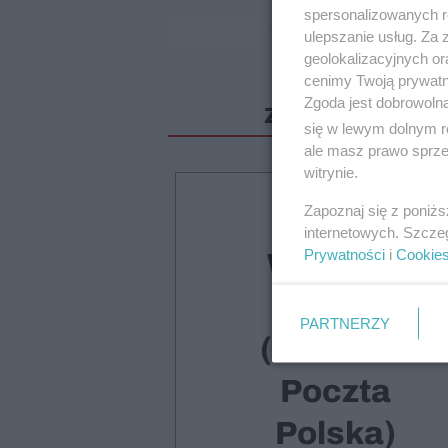
spersonalizowanych re
ulepszanie usług. Za
geolokalizacyjnych or
cenimy Twoją prywatno
Zgoda jest dobrowoln
Zostało jeszcze 
się w lewym dolnym r
ale masz prawo sprzec
witrynie.
Zapoznaj się z poniż
Druk +
internetowych. Szcze
Prywatności
i
Cookie
Wydanie
cyfrowe
PARTNERZY
(dostawa
Poczta
Polska)