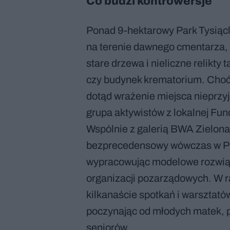
Co budzi kontrowersje
Ponad 9-hektarowy Park Tysiącl
na terenie dawnego cmentarza, 
stare drzewa i nieliczne relikty
czy budynek krematorium. Choć 
dotąd wrażenie miejsca nieprzy
grupa aktywistów z lokalnej Fun
Wspólnie z galerią BWA Zielona
bezprecedensowy wówczas w Pol
wypracowując modelowe rozwiąza
organizacji pozarządowych. W 
kilkanaście spotkań i warsztat
poczynając od młodych matek, p
seniorów.