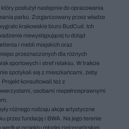
, który posłużył następnie do opracowania
ania parku. Zorganizowany przez władze
 wygrało krakowskie biuro BudCud. Ich
wadzenie niewystępującej tu dotąd
etlenia i mebli miejskich oraz
 miejsc przeznaczonych dla różnych
sk sportowych i stref relaksu. W trakcie
tnie spotykali się z mieszkańcami, żeby
 Projekt konsultowali też z
rowerzystami, osobami niepełnosprawnymi
em.
yły różnego rodzaju akcje artystyczne
u przez fundację i BWA. Na jego terenie
n według projektu młodej zielonogórskiej