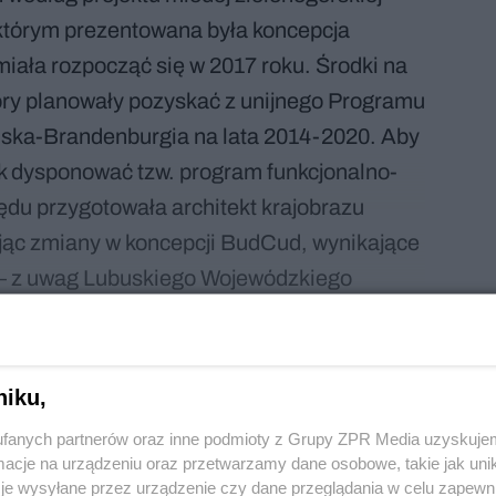
 którym prezentowana była koncepcja
iała rozpocząć się w 2017 roku. Środki na
Góry planowały pozyskać z unijnego Programu
lska-Brandenburgia na lata 2014-2020. Aby
ak dysponować tzw. program funkcjonalno-
ędu przygotowała architekt krajobrazu
ąc zmiany w koncepcji BudCud, wynikające
u – z uwag Lubuskiego Wojewódzkiego
grodnika Miejskiego oraz analiz
szczegółową inwentaryzację drzewostanu
niku,
fanych partnerów oraz inne podmioty z Grupy ZPR Media uzyskujem
cje na urządzeniu oraz przetwarzamy dane osobowe, takie jak unika
je wysyłane przez urządzenie czy dane przeglądania w celu zapewn