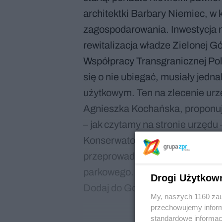
architektki Barbary Niemiec, w
zagospodarowania. Inwestycja m
rewitalizacja władze Zielonej 
Współpracy Transgranicznej Po
się o nie ubiegać, musiały jedn
użytkowym. Ten na zlecenie urz
Agnieszka Kochańska, proponuj
– jak czytamy na stronie urzęd
Konserwatora Zabytków, Biura O
przeprowadzonych w oparciu o 
parkowego.
Drogi Użytkow
Dodaj do Google
My, naszych 1160 zau
przechowujemy informa
standardowe informac