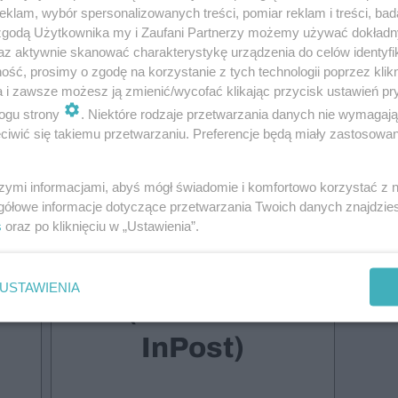
klam, wybór spersonalizowanych treści, pomiar reklam i treści, bad
 zgodą Użytkownika my i Zaufani Partnerzy możemy używać dokład
az aktywnie skanować charakterystykę urządzenia do celów identyfi
ść, prosimy o zgodę na korzystanie z tych technologii poprzez klikn
a i zawsze możesz ją zmienić/wycofać klikając przycisk ustawień pr
do przeczytania 97% treści
ogu strony
. Niektóre rodzaje przetwarzania danych nie wymagaj
iwić się takiemu przetwarzaniu. Preferencje będą miały zastosowanie
szymi informacjami, abyś mógł świadomie i komfortowo korzystać z
Druk +
gółowe informacje dotyczące przetwarzania Twoich danych znajdzi
s
oraz po kliknięciu w „Ustawienia”.
Wydanie
cyfrowe
USTAWIENIA
(dostawa
InPost)