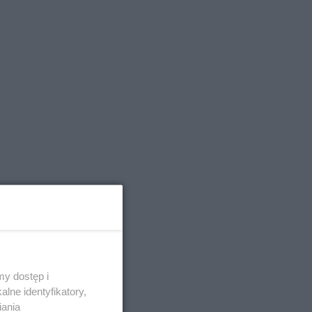
y dostęp i
lne identyfikatory,
iania