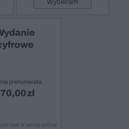
Wybieram
Wydanie
cyfrowe
zna prenumerata
70,00
cyfrowe w wersji online