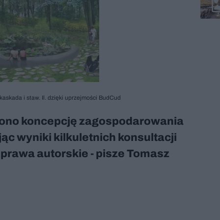
askada i staw. Il. dzięki uprzejmości BudCud
niono koncepcję zagospodarowania
ąc wyniki kilkuletnich konsultacji
 prawa autorskie - pisze Tomasz