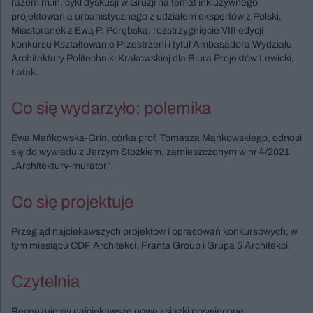
razem m.in. cykl dyskusji w Gruzji na temat inkluzywnego
projektowania urbanistycznego z udziałem ekspertów z Polski,
Miastoranek z Ewą P. Porębską, rozstrzygnięcie VIII edycji
konkursu Kształtowanie Przestrzeni i tytuł Ambasadora Wydziału
Architektury Politechniki Krakowskiej dla Biura Projektów Lewicki,
Łatak.
Co się wydarzyło: polemika
Ewa Mańkowska-Grin, córka prof. Tomasza Mańkowskiego, odnosi
się do wywiadu z Jerzym Stożkiem, zamieszczonym w nr 4/2021
„Architektury-murator”.
Co się projektuje
Przegląd najciekawszych projektów i opracowań konkursowych, w
tym miesiącu CDF Architekci, Franta Group i Grupa 5 Architekci.
Czytelnia
Recenzujemy najciekawsze nowe książki poświęcone