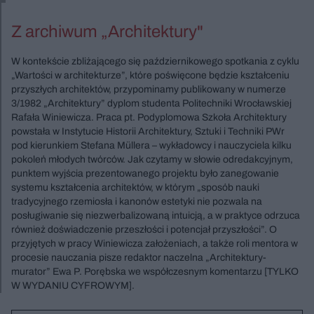
Z archiwum „Architektury"
W kontekście zbliżającego się październikowego spotkania z cyklu
„Wartości w architekturze”, które poświęcone będzie kształceniu
przyszłych architektów, przypominamy publikowany w numerze
3/1982 „Architektury” dyplom studenta Politechniki Wrocławskiej
Rafała Winiewicza. Praca pt. Podyplomowa Szkoła Architektury
powstała w Instytucie Historii Architektury, Sztuki i Techniki PWr
pod kierunkiem Stefana Müllera – wykładowcy i nauczyciela kilku
pokoleń młodych twórców. Jak czytamy w słowie odredakcyjnym,
punktem wyjścia prezentowanego projektu było zanegowanie
systemu kształcenia architektów, w którym „sposób nauki
tradycyjnego rzemiosła i kanonów estetyki nie pozwala na
posługiwanie się niezwerbalizowaną intuicją, a w praktyce odrzuca
również doświadczenie przeszłości i potencjał przyszłości”. O
przyjętych w pracy Winiewicza założeniach, a także roli mentora w
procesie nauczania pisze redaktor naczelna „Architektury-
murator” Ewa P. Porębska we współczesnym komentarzu [TYLKO
W WYDANIU CYFROWYM].