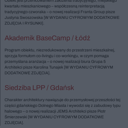
Obiekt jest przenicowaniem założenia tradycyjnego, miejskiego
kwartału mieszkaniowego – współczesną reinterpretacją
tradycyjnego czworaka – o nowej realizacji Franta Group pisze
Justyna Swoszowska [W WYDANIU CYFROWYM DODATKOWE
ZDJĘCIA I RYSUNKI].
Akademik BaseCamp / Łódź
Program obiektu, niezredukowany do przestrzeni mieszkalnej,
sprzyja formułom co-livingu i co-workingu, w czym pomaga
przemyślana aranżacja – o nowej realizacji biura Grupa 5
Architekci pisze Karolina Tunajek [W WYDANIU CYFROWYM
DODATKOWE ZDJĘCIA].
Siedziba LPP / Gdańsk
Charakter architektury nawiązuje do przemysłowej przeszłości tej
części gdańskiego Dolnego Miasta i wywodzi się z zabudowy typu
halowego – o nowej realizacji JEMS Architekci pisze Piotr
Śmierzewski [W WYDANIU CYFROWYM DODATKOWE
ZDJĘCIA].