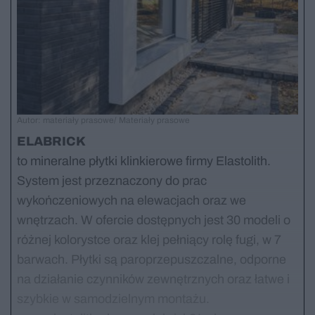
Autor: materiały prasowe/ Materiały prasowe
ELABRICK
to mineralne płytki klinkierowe firmy Elastolith.
System jest przeznaczony do prac
wykończeniowych na elewacjach oraz we
wnętrzach. W ofercie dostępnych jest 30 modeli o
różnej kolorystce oraz klej pełniący rolę fugi, w 7
barwach. Płytki są paroprzepuszczalne, odporne
na działanie czynników zewnętrznych oraz łatwe i
szybkie w samodzielnym montażu.