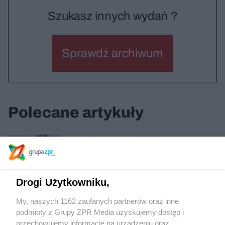
Szukasz innych wydań ?
Sprawdź archiwum
Polecane artykuły
Akademik BaseCamp / Łódź
Drogi Użytkowniku,
Cyfrowe platformy, miasto i pandemia
My, naszych 1162 zaufanych partnerów oraz inne
podmioty z Grupy ZPR Media uzyskujemy dostęp i
przechowujemy informacje na urządzeniu oraz
Teatr Letni / Szczecin