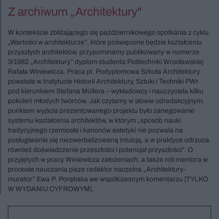
Z archiwum „Architektury"
W kontekście zbliżającego się październikowego spotkania z cyklu
„Wartości w architekturze”, które poświęcone będzie kształceniu
przyszłych architektów, przypominamy publikowany w numerze
3/1982 „Architektury” dyplom studenta Politechniki Wrocławskiej
Rafała Winiewicza. Praca pt. Podyplomowa Szkoła Architektury
powstała w Instytucie Historii Architektury, Sztuki i Techniki PWr
pod kierunkiem Stefana Müllera – wykładowcy i nauczyciela kilku
pokoleń młodych twórców. Jak czytamy w słowie odredakcyjnym,
punktem wyjścia prezentowanego projektu było zanegowanie
systemu kształcenia architektów, w którym „sposób nauki
tradycyjnego rzemiosła i kanonów estetyki nie pozwala na
posługiwanie się niezwerbalizowaną intuicją, a w praktyce odrzuca
również doświadczenie przeszłości i potencjał przyszłości”. O
przyjętych w pracy Winiewicza założeniach, a także roli mentora w
procesie nauczania pisze redaktor naczelna „Architektury-
murator” Ewa P. Porębska we współczesnym komentarzu [TYLKO
W WYDANIU CYFROWYM].