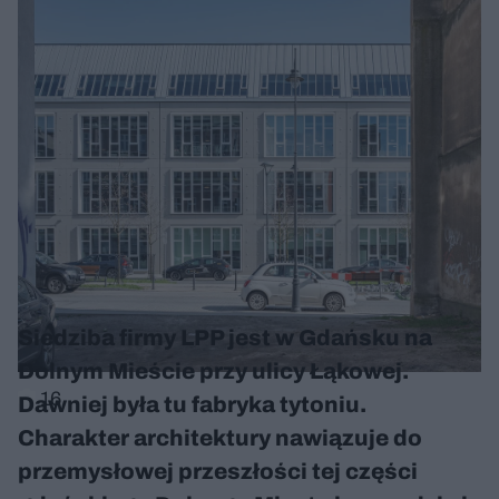
Siedziba firmy LPP jest w Gdańsku na
Dolnym Mieście przy ulicy Łąkowej.
16
Dawniej była tu fabryka tytoniu.
Charakter architektury nawiązuje do
przemysłowej przeszłości tej części