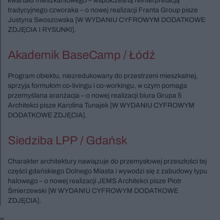
kwartału mieszkaniowego – współczesną reinterpretacją
tradycyjnego czworaka – o nowej realizacji Franta Group pisze
Justyna Swoszowska [W WYDANIU CYFROWYM DODATKOWE
ZDJĘCIA I RYSUNKI].
Akademik BaseCamp / Łódź
Program obiektu, niezredukowany do przestrzeni mieszkalnej,
sprzyja formułom co-livingu i co-workingu, w czym pomaga
przemyślana aranżacja – o nowej realizacji biura Grupa 5
Architekci pisze Karolina Tunajek [W WYDANIU CYFROWYM
DODATKOWE ZDJĘCIA].
Siedziba LPP / Gdańsk
Charakter architektury nawiązuje do przemysłowej przeszłości tej
części gdańskiego Dolnego Miasta i wywodzi się z zabudowy typu
halowego – o nowej realizacji JEMS Architekci pisze Piotr
Śmierzewski [W WYDANIU CYFROWYM DODATKOWE
ZDJĘCIA].