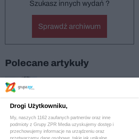
Szukasz innych wydań ?
Sprawdź archiwum
Polecane artykuły
Akademik BaseCamp / Łódź
Drogi Użytkowniku,
Cyfrowe platformy, miasto i pandemia
My, naszych 1162 zaufanych partnerów oraz inne
podmioty z Grupy ZPR Media uzyskujemy dostęp i
przechowujemy informacje na urządzeniu oraz
Teatr Letni / Szczecin
przetwarzamy dane osobowe, takie jak unikalne