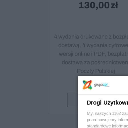
130,00
4 wydania drukowane z bezpł
dostawą, 4 wydania cyfrowe
wersji online i PDF, bezpłat
dostawa za pośrednictwe
Poczty Polskiej
Wybieram
Drogi Użytkow
My, naszych 1162 zau
przechowujemy informa
standardowe informac