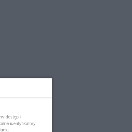
y dostęp i
lne identyfikatory,
iania