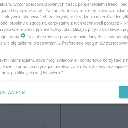
Wydanie
klam, wybór spersonalizowanych treści, pomiar reklam i treści, bad
 zgodą Użytkownika my i Zaufani Partnerzy możemy używać dokład
cyfrowe
az aktywnie skanować charakterystykę urządzenia do celów identyfi
ść, prosimy o zgodę na korzystanie z tych technologii poprzez klikn
a i zawsze możesz ją zmienić/wycofać klikając przycisk ustawień pr
ogu strony
. Niektóre rodzaje przetwarzania danych nie wymagaj
iwić się takiemu przetwarzaniu. Preferencje będą miały zastosowanie
zna prenumerata
szymi informacjami, abyś mógł świadomie i komfortowo korzystać z
70,00
gółowe informacje dotyczące przetwarzania Twoich danych znajdzi
s
oraz po kliknięciu w „Ustawienia”.
USTAWIENIA
cyfrowe w wersji online
i PDF