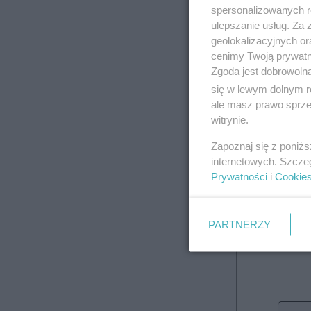
spersonalizowanych re
ulepszanie usług. Za
geolokalizacyjnych or
cenimy Twoją prywatno
Zgoda jest dobrowoln
się w lewym dolnym r
ale masz prawo sprzec
witrynie.
Roc
Zapoznaj się z poniż
internetowych. Szcze
Prywatności
i
Cookie
PARTNERZY
4 wydania 