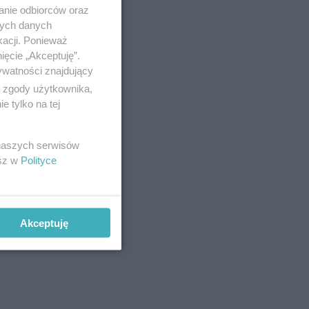
anie odbiorców oraz
nych danych
kacji. Ponieważ
ięcie „Akceptuję”.
ywatności znajdujący
ą zgody użytkownika,
 tylko na tej
 naszych serwisów
esz w
Polityce
Akceptuję