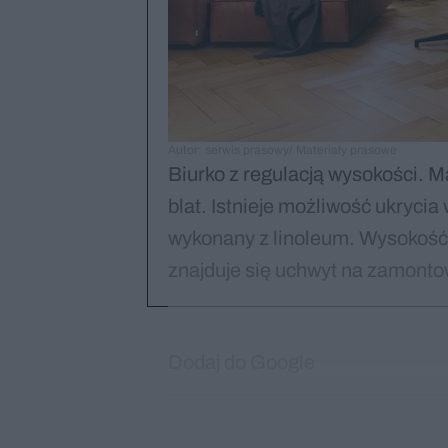
Autor: serwis prasowy/ Materiały prasowe
Biurko z regulacją wysokości. 
blat. Istnieje możliwość ukrycia 
wykonany z linoleum. Wysokość:
znajduje się uchwyt na zamonto
Dodaj do Google