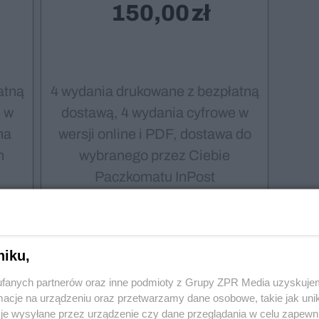
150,00
atną
4 wydania drukowane z bezpłatną
 w
dostawą, 4 wydania cyfrowe w
na
wersji online i PDF, dostawa do
m
wybranego przez Ciebie
Paczkomatu InPost
Wybieram
niku,
fanych partnerów oraz inne podmioty z Grupy ZPR Media uzyskujem
cje na urządzeniu oraz przetwarzamy dane osobowe, takie jak unika
je wysyłane przez urządzenie czy dane przeglądania w celu zapewn