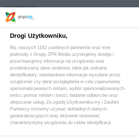
Apartamenty Marina III we Wrocławiu
Drogi Użytkowniku,
Mood for Wood – relacja z międzynarodowych
warsztatów projektowania partycypacyjnego
My, naszych 1162 zaufanych partnerów oraz inne
podmioty z Grupy ZPR Media uzyskujemy dostęp i
przechowujemy informacje na urządzeniu oraz
Architektura demokracji. Demokracja
architektury – o koncepcji budynku Komisji
przetwarzamy dane osobowe, takie jak unikalne
Sejmowych Bolesław Stelmach
identyfikatory, standardowe informacje wysyłane przez
urządzenie czy dane przeglądania w celu zapewniania
spersonalizowanych reklam, wybór spersonalizowanych
treści, pomiar reklam i treści, badanie odbiorców oraz
ulepszanie usług. Za zgodą Użytkownika my i Zaufani
Partnerzy możemy używać dokładnych danych
geolokalizacyjnych oraz aktywnie skanować
Żaden utwór zamieszczony w serwisie nie może być powielany i
charakterystykę urządzenia do celów identyfikacji.
rozpowszechniany lub dalej rozpowszechniany w jakikolwiek sposób (w tym
także elektroniczny lub mechaniczny) na jakimkolwiek polu eksploatacji w
Ponieważ cenimy Twoją prywatność, prosimy o zgodę na
jakiejkolwiek formie, włącznie z umieszczaniem w Internecie bez pisemnej
korzystanie z tych technologii poprzez kliknięcie
zgody właściciela praw. Jakiekolwiek użycie lub wykorzystanie utworów w