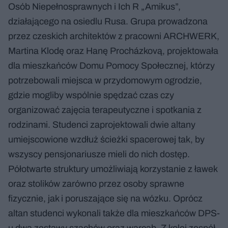
Osób Niepełnosprawnych i Ich R „Amikus”,
działającego na osiedlu Rusa. Grupa prowadzona
przez czeskich architektów z pracowni ARCHWERK,
Martina Klodę oraz Hanę Procházkovą, projektowała
dla mieszkańców Domu Pomocy Społecznej, którzy
potrzebowali miejsca w przydomowym ogrodzie,
gdzie mogliby wspólnie spędzać czas czy
organizować zajęcia terapeutyczne i spotkania z
rodzinami. Studenci zaprojektowali dwie altany
umiejscowione wzdłuż ścieżki spacerowej tak, by
wszyscy pensjonariusze mieli do nich dostęp.
Półotwarte struktury umożliwiają korzystanie z ławek
oraz stolików zarówno przez osoby sprawne
fizycznie, jak i poruszające się na wózku. Oprócz
altan studenci wykonali także dla mieszkańców DPS-
u dwa zestawy szachów oraz warcab. Z kolei zespół