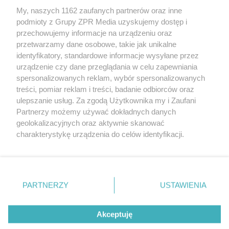
My, naszych 1162 zaufanych partnerów oraz inne
podmioty z Grupy ZPR Media uzyskujemy dostęp i
przechowujemy informacje na urządzeniu oraz
Antropocen: katastrofa już tu jest
przetwarzamy dane osobowe, takie jak unikalne
identyfikatory, standardowe informacje wysyłane przez
urządzenie czy dane przeglądania w celu zapewniania
spersonalizowanych reklam, wybór spersonalizowanych
treści, pomiar reklam i treści, badanie odbiorców oraz
ulepszanie usług. Za zgodą Użytkownika my i Zaufani
Partnerzy możemy używać dokładnych danych
geolokalizacyjnych oraz aktywnie skanować
Żaden utwór zamieszczony w serwisie nie może być powielany i
charakterystykę urządzenia do celów identyfikacji.
rozpowszechniany lub dalej rozpowszechniany w jakikolwiek sposób (w tym
także elektroniczny lub mechaniczny) na jakimkolwiek polu eksploatacji w
Ponieważ cenimy Twoją prywatność, prosimy o zgodę na
jakiejkolwiek formie, włącznie z umieszczaniem w Internecie bez pisemnej
korzystanie z tych technologii poprzez kliknięcie
zgody właściciela praw. Jakiekolwiek użycie lub wykorzystanie utworów w
„Akceptuję”. Zgoda jest dobrowolna i zawsze możesz ją
całości lub w części z naruszeniem prawa, tzn. bez właściwej zgody, jest
zabronione pod groźbą kary i może być ścigane prawnie.
zmienić/wycofać klikając przycisk ustawień prywatności
PARTNERZY
USTAWIENIA
znajdujący się w lewym dolnym rogu strony
. Niektóre
Informacje prawne
rodzaje przetwarzania danych nie wymagają zgody
Akceptuję
użytkownika, ale masz prawo sprzeciwić się takiemu
Nasze serwisy
przetwarzaniu. Preferencje będą miały zastosowanie tylko