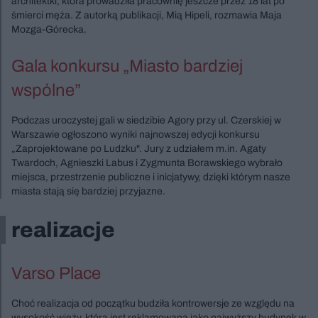
architektki, która prowadziła pracownię jeszcze przez 18 lat po
śmierci męża. Z autorką publikacji, Mią Hipeli, rozmawia Maja
Mozga-Górecka.
Gala konkursu „Miasto bardziej
wspólne”
Podczas uroczystej gali w siedzibie Agory przy ul. Czerskiej w
Warszawie ogłoszono wyniki najnowszej edycji konkursu
„Zaprojektowane po Ludzku". Jury z udziałem m.in. Agaty
Twardoch, Agnieszki Labus i Zygmunta Borawskiego wybrało
miejsca, przestrzenie publiczne i inicjatywy, dzięki którym nasze
miasta stają się bardziej przyjazne.
realizacje
Varso Place
Choć realizacja od początku budziła kontrowersje ze względu na
wysokość wieży, która jest reklamowana jako najwyższy budynek w