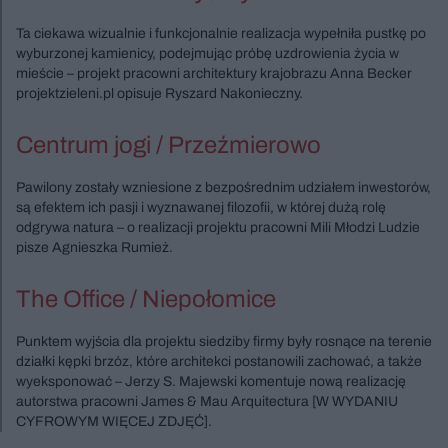
Ta ciekawa wizualnie i funkcjonalnie realizacja wypełniła pustkę po
wyburzonej kamienicy, podejmując próbę uzdrowienia życia w
mieście – projekt pracowni architektury krajobrazu Anna Becker
projektzieleni.pl opisuje Ryszard Nakonieczny.
Centrum jogi / Przeźmierowo
Pawilony zostały wzniesione z bezpośrednim udziałem inwestorów,
są efektem ich pasji i wyznawanej filozofii, w której dużą rolę
odgrywa natura – o realizacji projektu pracowni Mili Młodzi Ludzie
pisze Agnieszka Rumież.
The Office / Niepołomice
Punktem wyjścia dla projektu siedziby firmy były rosnące na terenie
działki kępki brzóz, które architekci postanowili zachować, a także
wyeksponować – Jerzy S. Majewski komentuje nową realizację
autorstwa pracowni James & Mau Arquitectura [W WYDANIU
CYFROWYM WIĘCEJ ZDJĘĆ].