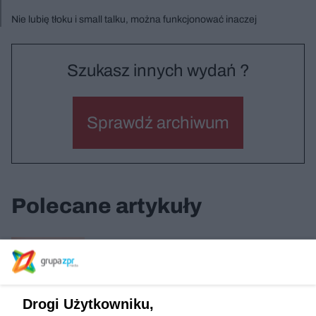
Nie lubię tłoku i small talku, można funkcjonować inaczej
Szukasz innych wydań ?
Sprawdź archiwum
Polecane artykuły
Varso Place
Drogi Użytkowniku,
Park kieszonkowy / Bytom