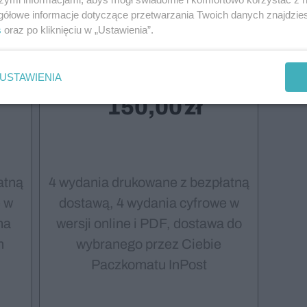
gółowe informacje dotyczące przetwarzania Twoich danych znajdzi
s
oraz po kliknięciu w „Ustawienia”.
USTAWIENIA
Roczna prenumerata
150,00
atną
4 wydania drukowane z bezpłatną
 w
dostawą, 4 wydania cyfrowe w
na
wersji online i PDF, dostawa do
m
wybranego przez Ciebie
Paczkomatu InPost