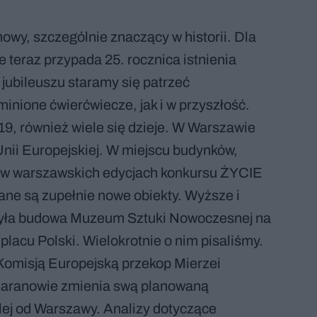
owy, szczególnie znaczący w historii. Dla
e teraz przypada 25. rocznica istnienia
 jubileuszu staramy się patrzeć
inione ćwierćwiecze, jak i w przyszłość.
019, również wiele się dzieje. W Warszawie
nii Europejskiej. W miejscu budynków,
u w warszawskich edycjach konkursu ŻYCIE
 są zupełnie nowe obiekty. Wyższe i
zyła budowa Muzeum Sztuki Nowoczesnej na
placu Polski. Wielokrotnie o nim pisaliśmy.
 Komisją Europejską przekop Mierzei
 Baranowie zmienia swą planowaną
alej od Warszawy. Analizy dotyczące