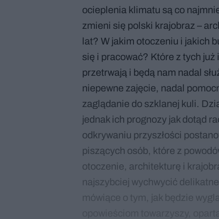
ocieplenia klimatu są co najmni
zmieni się polski krajobraz – arc
lat? W jakim otoczeniu i jakich
się i pracować? Które z tych już 
przetrwają i będą nam nadal sł
niepewne zajęcie, nadal pomocn
zaglądanie do szklanej kuli. Dzi
jednak ich prognozy jak dotąd ra
odkrywaniu przyszłości postanow
piszących osób, które z powod
otoczenie, architekturę i krajob
najszybciej wychwycić delikatne
mówiące o tym, jak będzie wygl
opowieściom towarzyszy, oparta 