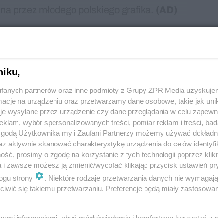
ona przez młodego polskiego grafika.
(AD)
niku,
do przeczytania 97% treści
fanych partnerów oraz inne podmioty z Grupy ZPR Media uzyskujem
cje na urządzeniu oraz przetwarzamy dane osobowe, takie jak unika
je wysyłane przez urządzenie czy dane przeglądania w celu zapewn
Druk +
klam, wybór spersonalizowanych treści, pomiar reklam i treści, bad
 zgodą Użytkownika my i Zaufani Partnerzy możemy używać dokład
Wydanie
az aktywnie skanować charakterystykę urządzenia do celów identyfi
ść, prosimy o zgodę na korzystanie z tych technologii poprzez klikn
cyfrowe
a i zawsze możesz ją zmienić/wycofać klikając przycisk ustawień pr
ogu strony
. Niektóre rodzaje przetwarzania danych nie wymagaj
(dostawa
iwić się takiemu przetwarzaniu. Preferencje będą miały zastosowanie
InPost)
szymi informacjami, abyś mógł świadomie i komfortowo korzystać z