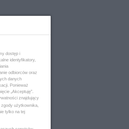
y dostęp i
lne identyfikatory,
iania
anie odbiorców oraz
nych danych
kacji. Ponieważ
ięcie „Akceptuję”.
ywatności znajdujący
ą zgody użytkownika,
 tylko na tej
 naszych serwisów