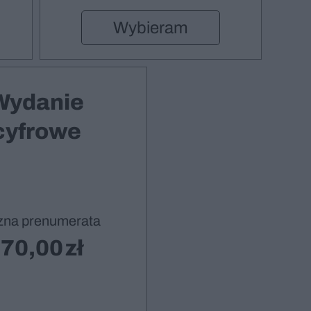
Wybieram
Wydanie
cyfrowe
zna prenumerata
70,00