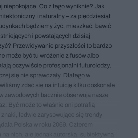
ej niepokojące. Co z tego wyniknie? Jak
hitektoniczny i naturalny – za pięćdziesiąt
 budynkach będziemy żyć, mieszkać, bawić
istniejących i powstających dzisiaj
użyć? Przewidywanie przyszłości to bardzo
e może być tu wróżenie z fusów albo
ałają oczywiście profesjonalni futurolodzy,
czej się nie sprawdzały. Dlatego w
iliśmy zdać się na intuicję kilku doskonale
ów zawodowych bacznie obserwują nasze
raz. Być może to właśnie oni potrafią
 znaki, ledwie zarysowujące się trendy
ądała Polska w roku 2069. Czterem
na nich, ale jednak autorska, subiektywna