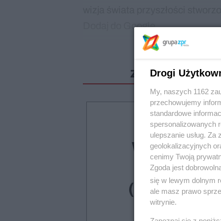
wizja świata przyszłości stworz
Dodaj do Google
Drogi Użytkow
Zostało jeszcze 
My, naszych 1162 zau
przechowujemy informa
standardowe informac
Druk +
spersonalizowanych re
ulepszanie usług. Za
Wydanie
geolokalizacyjnych or
cenimy Twoją prywatno
cyfrowe
Zgoda jest dobrowoln
się w lewym dolnym r
(dostawa
ale masz prawo sprzec
witrynie.
Poczta
Zapoznaj się z poniż