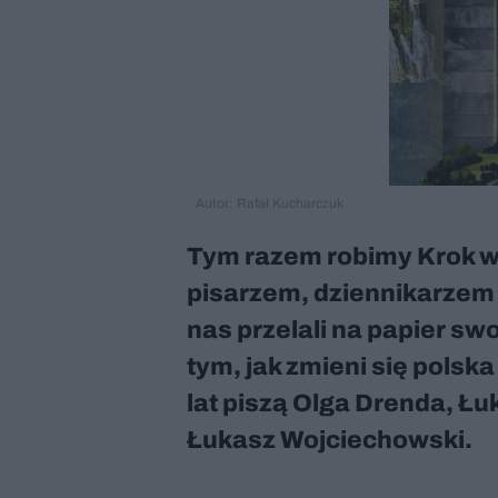
Autor: Rafał Kucharczuk
Tym razem robimy Krok w 
pisarzem, dziennikarzem i
nas przelali na papier sw
tym, jak zmieni się polska
lat piszą Olga Drenda, Łu
Łukasz Wojciechowski.