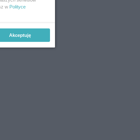
esz w
Polityce
Akceptuję