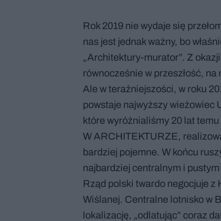
Rok 2019 nie wydaje się przełom
nas jest jednak ważny, bo właśni
„Architektury-murator”. Z okazji
równocześnie w przeszłość, na m
Ale w teraźniejszości, w roku 2
powstaje najwyższy wieżowiec U
które wyróżnialiśmy 20 lat tem
W ARCHITEKTURZE, realizowane
bardziej pojemne. W końcu rus
najbardziej centralnym i pustym 
Rząd polski twardo negocjuje z
Wiślanej. Centralne lotnisko w
lokalizację, „odlatując” coraz d