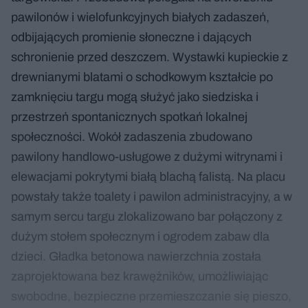
pawilonów i wielofunkcyjnych białych zadaszeń,
odbijających promienie słoneczne i dających
schronienie przed deszczem. Wystawki kupieckie z
drewnianymi blatami o schodkowym kształcie po
zamknięciu targu mogą służyć jako siedziska i
przestrzeń spontanicznych spotkań lokalnej
społeczności. Wokół zadaszenia zbudowano
pawilony handlowo-usługowe z dużymi witrynami i
elewacjami pokrytymi białą blachą falistą. Na placu
powstały także toalety i pawilon administracyjny, a w
samym sercu targu zlokalizowano bar połączony z
dużym stołem społecznym i ogrodem zabaw dla
dzieci. Gładka betonowa nawierzchnia została
zaprojektowana bez krawężników, umożliwiając
swobodne, bezpieczne przemieszczanie się pieszo,