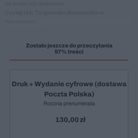
na wózku lub deskorolce.
Czytaj też:
Targowisko Bakalarska w
Warszawie
|
Dodaj do Google
Zostało jeszcze do przeczytania
97% treści
Druk + Wydanie cyfrowe (dostawa
Poczta Polska)
Roczna prenumerata
130,00