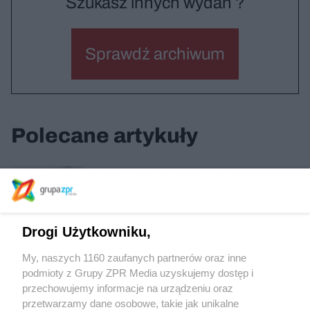
Szukasz innych wydań ?
Sprawdź archiwum
Polecane artykuły
Triennale Architektury w Lizbonie
Drogi Użytkowniku,
Wystawy na Wawelu
My, naszych 1160 zaufanych partnerów oraz inne
podmioty z Grupy ZPR Media uzyskujemy dostęp i
przechowujemy informacje na urządzeniu oraz
Nowy Rynek / Poznań
przetwarzamy dane osobowe, takie jak unikalne