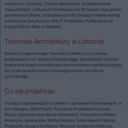
razem m.in. wystawę „Tomasz Mańkowski. Architektura jest
najważniejsza” w Muzeum Architektury we Wrocławiu oraz pokazy
archiwalnych filmów, zrealizowanych dla Telewizji Polskiej według
scenariusza Zyty Kusztry i Ewy P. Porębskiej. Publikujemy też
kolejny felieton Balu architektek.
Triennale Architektury w Lizbonie
Kuratorzy tegorocznego Triennale Architektury w Lizbonie
podejmowali m.in. tematy dotyczące tego, jak architekci i branża
budowlana mogą minimalizować marnotrawstwo zasobów planety
czy w jaki sposób przejść z liniowego modelu wzrostu do
cyrkularnego.
Co się projektuje
Przegląd najciekawszych projektów i opracowań konkursowych, w
tym miesiącu: 3MK Projekt, Pracownia Projektowa Zuzanna
Bujacz-Jaworska oraz Marcin Kwietowicz, Consultor Architekci,
Katarzyna Jędrzejczak, Michał Siedacz, Adam Specht i Marcin
Podlewski, Grupa 5 Architekci, Wojciech Sumlet Architektura,