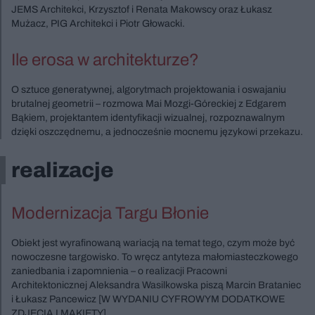
JEMS Architekci, Krzysztof i Renata Makowscy oraz Łukasz
Mużacz, PIG Architekci i Piotr Głowacki.
Ile erosa w architekturze?
O sztuce generatywnej, algorytmach projektowania i oswajaniu
brutalnej geometrii – rozmowa Mai Mozgi-Góreckiej z Edgarem
Bąkiem, projektantem identyfikacji wizualnej, rozpoznawalnym
dzięki oszczędnemu, a jednocześnie mocnemu językowi przekazu.
realizacje
Modernizacja Targu Błonie
Obiekt jest wyrafinowaną wariacją na temat tego, czym może być
nowoczesne targowisko. To wręcz antyteza małomiasteczkowego
zaniedbania i zapomnienia – o realizacji Pracowni
Architektonicznej Aleksandra Wasilkowska piszą Marcin Brataniec
i Łukasz Pancewicz [W WYDANIU CYFROWYM DODATKOWE
ZDJĘCIA I MAKIETY].