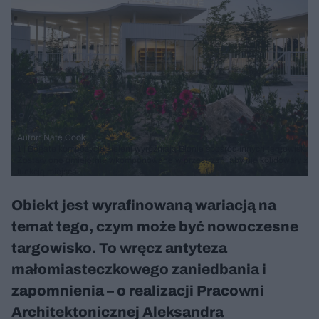
Autor: Nate Cook
1 | Bogate kompozycje zieleni wyróżniają Błonie spośród innych targowisk.
Zostały one umiejętnie wkomponowane w przestrzeń, aby nie kolidowały z
funkcją miejsca
Obiekt jest wyrafinowaną wariacją na
temat tego, czym może być nowoczesne
targowisko. To wręcz antyteza
małomiasteczkowego zaniedbania i
zapomnienia – o realizacji Pracowni
Architektonicznej Aleksandra