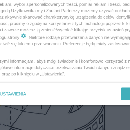
klam, wybór spersonalizowanych treści, pomiar reklam i treści, bad
 zgodą Użytkownika my i Zaufani Partnerzy możemy używać dokład
az aktywnie skanować charakterystykę urządzenia do celów identyfi
ść, prosimy o zgodę na korzystanie z tych technologii poprzez klikn
a i zawsze możesz ją zmienić/wycofać klikając przycisk ustawień pr
ogu strony
. Niektóre rodzaje przetwarzania danych nie wymagaj
iwić się takiemu przetwarzaniu. Preferencje będą miały zastosowanie
szymi informacjami, abyś mógł świadomie i komfortowo korzystać z
gółowe informacje dotyczące przetwarzania Twoich danych znajdzi
s
oraz po kliknięciu w „Ustawienia”.
USTAWIENIA