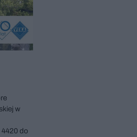
re
skiej w
d 4420 do