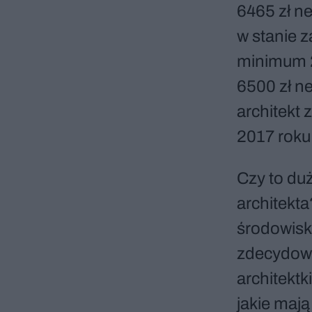
6465 zł ne
w stanie 
minimum 2
6500 zł n
architekt
2017 roku
Czy to duż
architekta
środowiska
zdecydowan
architektk
jakie maj