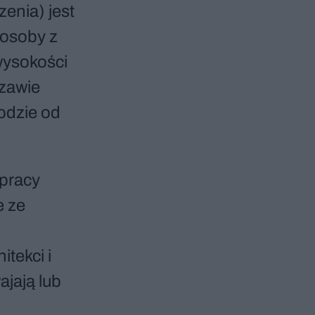
enia) jest
 osoby z
wysokości
szawie
odzie od
 pracy
e ze
tekci i
ajają lub