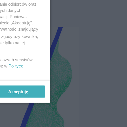
anie odbiorców oraz
nych danych
kacji. Ponieważ
ięcie „Akceptuję”.
ywatności znajdujący
ą zgody użytkownika,
 tylko na tej
 naszych serwisów
esz w
Polityce
Akceptuję