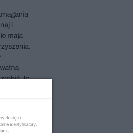
 zmagania
nej i
nie mają
rzyszenia.
y
kwatną
zrobić, to
y dostęp i
lne identyfikatory,
iania