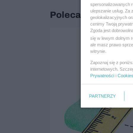
spersonalizowanych re
ulepszanie usług. Za
Polecane artykuły
geolokalizacyjnych or
cenimy Twoją prywatno
Zgoda jest dobrowoln
się w lewym dolnym r
ale masz prawo sprzec
witrynie.
Zapoznaj się z poniż
internetowych. Szcze
Prywatności
i
Cookie
PARTNERZY