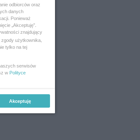
anie odbiorców oraz
nych danych
kacji. Ponieważ
ięcie „Akceptuję”.
ywatności znajdujący
ą zgody użytkownika,
 tylko na tej
 naszych serwisów
esz w
Polityce
Akceptuję