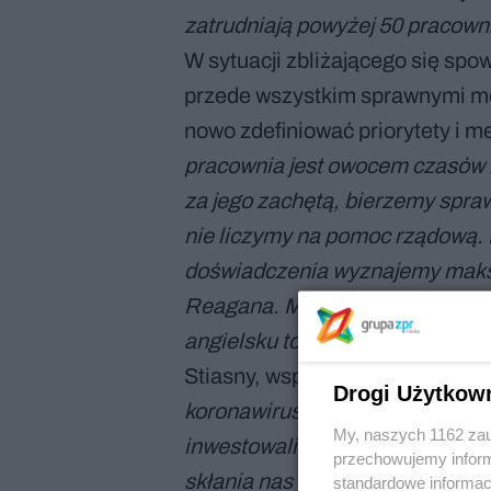
zatrudniają powyżej 50 pracown
W sytuacji zbliżającego się spow
przede wszystkim sprawnymi men
nowo zdefiniować priorytety i m
pracownia jest owocem czasów 
za jego zachętą, bierzemy spra
nie liczymy na pomoc rządową. N
doświadczenia wyznajemy maksy
Reagana. Mawiał on, że dziewię
angielsku to: I'm from governmen
Stiasny, współprowadzący biur
Drogi Użytkow
koronawirusa spotkała nas w o
My, naszych 1162 zau
inwestowaliśmy w przyszłość. N
przechowujemy informa
skłania nas do zrewidowania ce
standardowe informac