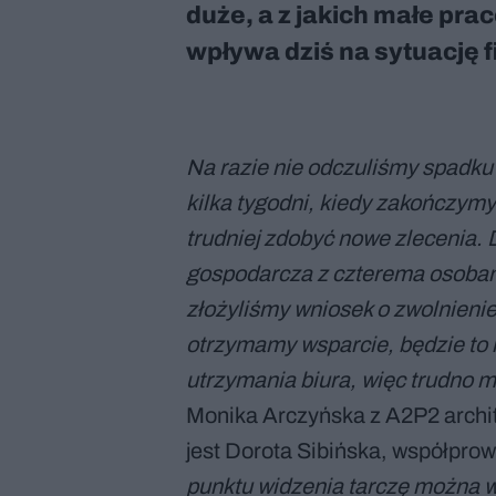
duże, a z jakich małe pra
wpływa dziś na sytuację 
Na razie nie odczuliśmy spadk
kilka tygodni, kiedy zakończym
trudniej zdobyć nowe zlecenia. 
gospodarcza z czterema osobam
złożyliśmy wniosek o zwolnienie
otrzymamy wsparcie, będzie to n
utrzymania biura, więc trudno 
Monika Arczyńska z A2P2 archi
jest Dorota Sibińska, współpro
punktu widzenia tarczę można wy