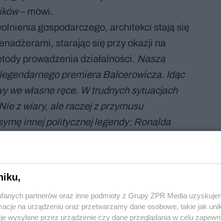
ików
– mówi.
olnienia gospodarczego, architekci stają się
adżerami, starając się przy okazji na
etody prowadzenia działalności.
Nasza
legendarnego premiera Balcerowicza. Idąc
wy we własne ręce. W trudnych sytuacjach
ie z wiary, ale raczej z przymusu
mę innej politycznej legendy: Ronalda
ć najbardziej przerażających słów po
t and I'm here to help you
– mówi Grzegorz
o ARE Stiasny/Wacławek. -
Pandemia
niku,
kresie dynamicznego rozwoju, kiedy mocno
fanych partnerów oraz inne podmioty z Grupy ZPR Media uzyskujem
ie ma co ukrywać, że obecna sytuacja
cje na urządzeniu oraz przetwarzamy dane osobowe, takie jak unika
lów. Proponowana forma tarczy
je wysyłane przez urządzenie czy dane przeglądania w celu zapewn