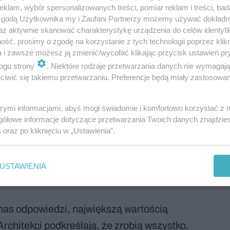
klam, wybór spersonalizowanych treści, pomiar reklam i treści, bad
ływ na decyzje w firmie. Wnioskujemy o
 zgodą Użytkownika my i Zaufani Partnerzy możemy używać dokład
my skorzystanie z tarczy finansowej PFR.
az aktywnie skanować charakterystykę urządzenia do celów identyfi
ść, prosimy o zgodę na korzystanie z tych technologii poprzez klikn
my pod uwagę własne siły i środki, starając
a i zawsze możesz ją zmienić/wycofać klikając przycisk ustawień pr
nowej rzeczywistości
– podkreśla Wojciech
ogu strony
. Niektóre rodzaje przetwarzania danych nie wymagaj
o BBGK Architekci.
Specyficzny stan, w
iwić się takiemu przetwarzaniu. Preferencje będą miały zastosowanie
a razie zbyt krótko, by można było mówić o
szymi informacjami, abyś mógł świadomie i komfortowo korzystać z
ów. Jako że od niemal półtora miesiąca
gółowe informacje dotyczące przetwarzania Twoich danych znajdzi
tórych do tej pory prowadziliśmy działalność,
s
oraz po kliknięciu w „Ustawienia”.
cieli kamienicy o obniżkę czynszu na trzy
a przyjęta ze zrozumieniem
– dodają z kolei
USTAWIENIA
 z krakowskiego Biura Projektów Lewicki
nas odpowiedzi, największą wartością
Architekci podkreślają, że zrobią wszystko,