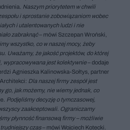
udnienia.
Naszym priorytetem w chwili
 zespołu i sprostanie zobowiązaniom wobec
łych i utalentowanych ludzi i nie
iało zabraknąć
– mówi Szczepan Wroński,
my wszystko, co w naszej mocy, żeby
u. Uważamy, że jakość projektów, do której
, wypracowywana jest kolektywnie
– dodaje
erdzi Agnieszka Kalinowska-Sołtys, partner
Architekci:
Dla naszej firmy zespół jest
 go, jak możemy, nie wiemy jednak, co
je.
Podjęliśmy decyzję o tymczasowej,
rą wszyscy zaakceptowali. Ograniczamy
iśmy płynność finansową firmy – możliwie
 trudniejszy czas
– mówi Wojciech Kotecki.