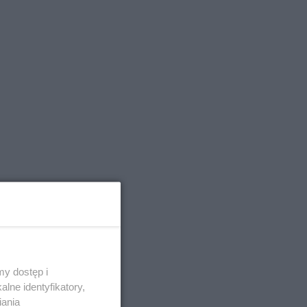
y dostęp i
lne identyfikatory,
iania