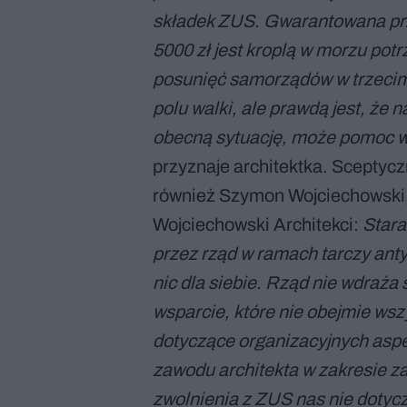
składek ZUS. Gwarantowana pr
5000 zł jest kroplą w morzu pot
posunięć samorządów w trzecim
polu walki, ale prawdą jest, że
obecną sytuację, może pomoc w 
przyznaje architektka. Sceptyc
również Szymon Wojciechowski,
Wojciechowski Architekci:
Stara
przez rząd w ramach tarczy anty
nic dla siebie. Rząd nie wdraż
wsparcie, które nie obejmie ws
dotyczące organizacyjnych asp
zawodu architekta w zakresie z
zwolnienia z ZUS nas nie dotyczą