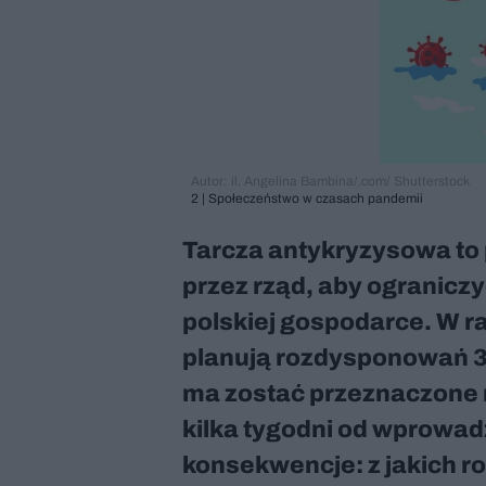
Autor: il. Angelina Bambina/.com/ Shutterstock
2 | Społeczeństwo w czasach pandemii
Tarcza antykryzysowa to
przez rząd, aby ogranicz
polskiej gospodarce. W ra
planują rozdysponowań 31
ma zostać przeznaczone
kilka tygodni od wprowad
konsekwencje: z jakich r