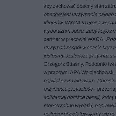
aby zachować obecny stan zatr
obecnej jest utrzymanie całego
klientów. WXCA to grono wspania
wyobrażam sobie, żeby kogoś m
partner w pracowni WXCA.
Robi
utrzymać zespół w czasie kryzys
jesteśmy szaleńczo przywiązani
Grzegorz Stiasny. Podobnie twi
w pracowni APA Wojciechowski 
największym aktywem. Chronimy
przyniesie przyszłość
– przyzna
solidarnej obniżce pensji, któ
niepotrzebne wydatki, poprawil
najlepiej przygotowujemy się na