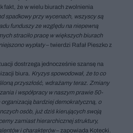
k fakt, że w wielu biurach zwolnienia
nd spadkowy przy wycenach, wszyscy są
kładu funduszy ze względu na niepewną
mych straciło pracę w większych biurach
niejszono wypłaty
– twierdzi Rafał Pieszko z
tuacji dostrzega jednocześnie szansę na
izacji biura.
Kryzys spowodował, że to co
eśloną przyszłość, wdrażamy teraz. Zmiany
zania i współpracy w naszym prawie 50-
organizacją bardziej demokratyczną, o
czych osób, już dziś kierujących swoją
my zamiast hierarchicznej struktury,
talentów i charakterów
– zapowiada Kotecki.