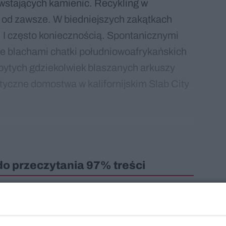
owstających kamienic. Recykling w
ie od zawsze. W biedniejszych zakątkach
. I często koniecznością. Spontanicznymi
te blachami chatki południowoafrykańskich
obytych gdziekolwiek blaszanych arkuszy
styczne domostwa w kalifornijskim Slab City
do przeczytania 97% treści
Druk +