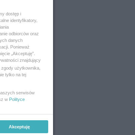
y dostęp i
lne identyfikatory,
iania
anie odbiorców oraz
nych danych
kacji. Ponieważ
ięcie „Akceptuję”.
ywatności znajdujący
ą zgody użytkownika,
 tylko na tej
 naszych serwisów
esz w
Polityce
Akceptuję