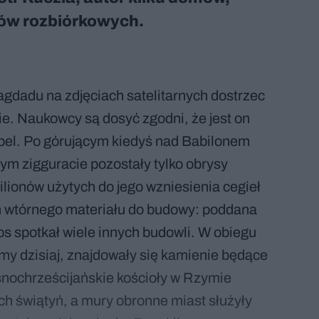
łów rozbiórkowych.
agdadu na zdjęciach satelitarnych dostrzec
e. Naukowcy są dosyć zgodni, że jest on
abel. Po górującym kiedyś nad Babilonem
m zigguracie pozostały tylko obrysy
ionów użytych do jego wzniesienia cegieł
m wtórnego materiału do budowy: poddana
os spotkał wiele innych budowli. W obiegu
my dzisiaj, znajdowały się kamienie będące
nochrześcijańskie kościoły w Rzymie
ch świątyń, a mury obronne miast służyły