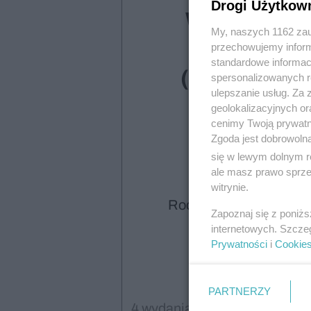
Drogi Użytkow
Wydanie
My, naszych 1162 zau
cyfrowe
przechowujemy informa
standardowe informac
(dostawa
spersonalizowanych re
ulepszanie usług. Za
Poczta
geolokalizacyjnych or
cenimy Twoją prywatno
Polska)
Zgoda jest dobrowoln
się w lewym dolnym r
ale masz prawo sprzec
witrynie.
Roczna prenumerata
Zapoznaj się z poniż
130,00
internetowych. Szcze
Prywatności
i
Cookie
PARTNERZY
4 wydania drukowane z bezpł