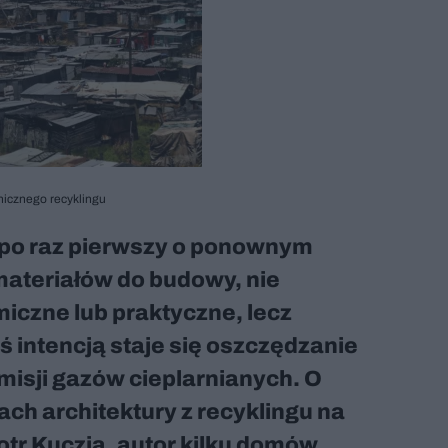
nicznego recyklingu
 po raz pierwszy o ponownym
ateriałów do budowy, nie
iczne lub praktyczne, lecz
ś intencją staje się oszczędzanie
misji gazów cieplarnianych. O
ch architektury z recyklingu na
otr Kuczia, autor kilku domów,