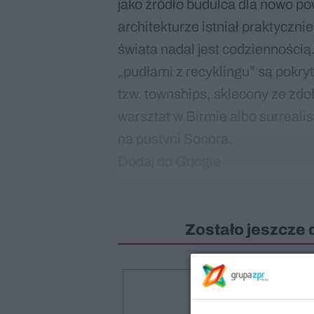
jako źródło budulca dla nowo p
architekturze istniał praktyczn
świata nadal jest codziennością
„pudłami z recyklingu” są pokry
tzw. townships, sklecony ze zd
warsztat w Birmie albo surreali
na pustyni Sonora.
Dodaj do Google
Zostało jeszcze 
Druk +