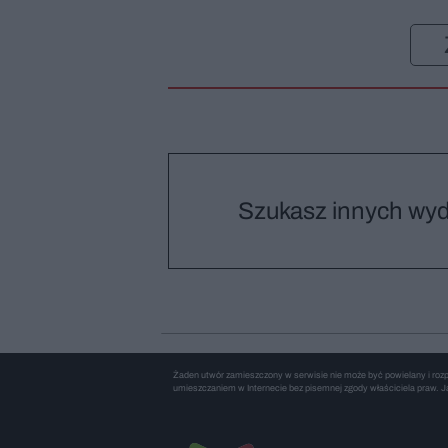
Szukasz innych wy
Żaden utwór zamieszczony w serwisie nie może być powielany i rozpo
umieszczaniem w Internecie bez pisemnej zgody właściciela praw. Ja