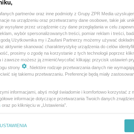
niku,
Wydanie
fanych partnerów oraz inne podmioty z Grupy ZPR Media uzyskujem
cyfrowe
cje na urządzeniu oraz przetwarzamy dane osobowe, takie jak unika
je wysyłane przez urządzenie czy dane przeglądania w celu zapewn
(dostawa
klam, wybór spersonalizowanych treści, pomiar reklam i treści, bad
 zgodą Użytkownika my i Zaufani Partnerzy możemy używać dokład
InPost)
az aktywnie skanować charakterystykę urządzenia do celów identyfi
ść, prosimy o zgodę na korzystanie z tych technologii poprzez klikn
a i zawsze możesz ją zmienić/wycofać klikając przycisk ustawień pr
ogu strony
. Niektóre rodzaje przetwarzania danych nie wymagaj
iwić się takiemu przetwarzaniu. Preferencje będą miały zastosowanie
Roczna prenumerata
szymi informacjami, abyś mógł świadomie i komfortowo korzystać z
150,00
gółowe informacje dotyczące przetwarzania Twoich danych znajdzi
s
oraz po kliknięciu w „Ustawienia”.
USTAWIENIA
atną
4 wydania drukowane z bezpłatną