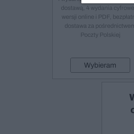
dostawą, 4 wydania cyfrowe
wersji online i PDF, bezpłat
dostawa za pośrednictwe
Poczty Polskiej
Wybieram