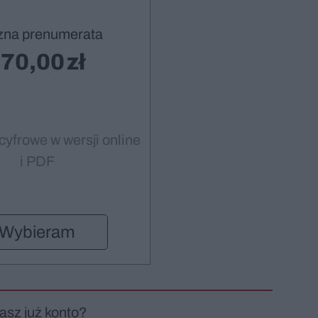
zna prenumerata
70,00
cyfrowe w wersji online
i PDF
Wybieram
asz już konto?