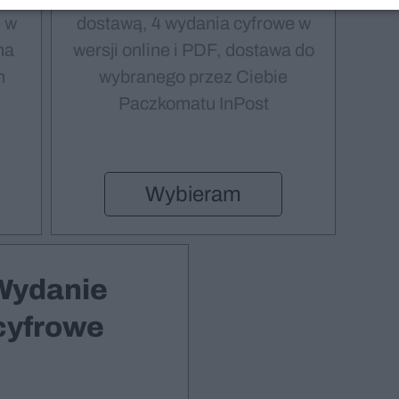
 w
dostawą, 4 wydania cyfrowe w
na
wersji online i PDF, dostawa do
m
wybranego przez Ciebie
Paczkomatu InPost
Wybieram
Wydanie
cyfrowe