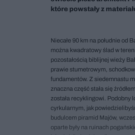
które powstały z materia
Niecałe 90 km na południe od B
można kwadratowy ślad w tereni
pozostałością biblijnej wieży B
prawie stumetrowym, schodkowy
fundamentów. Z siedemnastu mil
znaczna część stała się źródłe
została recyklingowi. Podobny l
cyrkularnym, jak powiedzielibyś
budulcem piramid Majów, wczes
oparte były na ruinach pogański