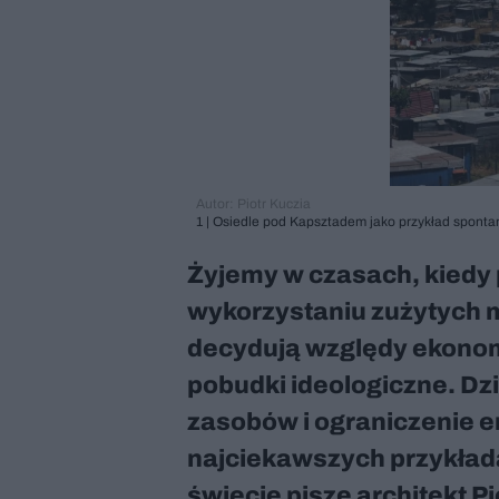
Autor: Piotr Kuczia
1 | Osiedle pod Kapsztadem jako przykład sponta
Żyjemy w czasach, kiedy
wykorzystaniu zużytych m
decydują względy ekonom
pobudki ideologiczne. Dzi
zasobów i ograniczenie e
najciekawszych przykłada
świecie pisze architekt Pi