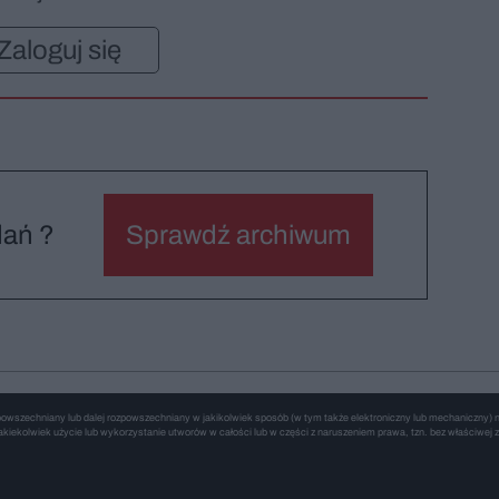
Zaloguj się
dań ?
Sprawdź archiwum
wszechniany lub dalej rozpowszechniany w jakikolwiek sposób (w tym także elektroniczny lub mechaniczny) na 
kiekolwiek użycie lub wykorzystanie utworów w całości lub w części z naruszeniem prawa, tzn. bez właściwej z