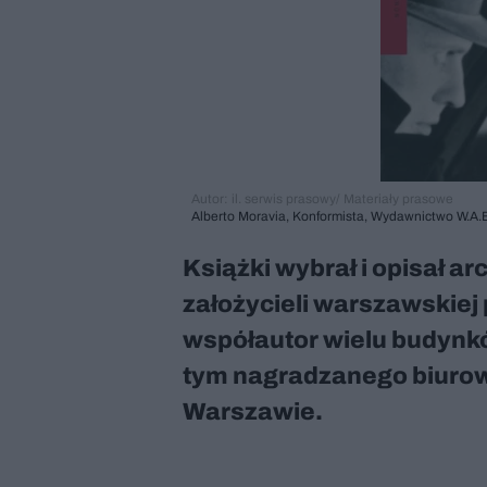
Autor: il. serwis prasowy/ Materiały prasowe
Alberto Moravia, Konformista, Wydawnictwo W.A.B.
Książki wybrał i opisał ar
założycieli warszawskiej
współautor wielu budynk
tym nagradzanego biuro
Warszawie.