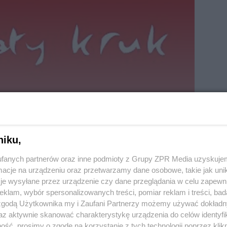
2018 (I wyd. – Biblioteka Czasu Kultury 1994)
niku,
fanych partnerów oraz inne podmioty z Grupy ZPR Media uzyskujem
cje na urządzeniu oraz przetwarzamy dane osobowe, takie jak unika
je wysyłane przez urządzenie czy dane przeglądania w celu zapewn
klam, wybór spersonalizowanych treści, pomiar reklam i treści, bad
do przeczytania 97% treści
 zgodą Użytkownika my i Zaufani Partnerzy możemy używać dokład
az aktywnie skanować charakterystykę urządzenia do celów identyfi
ść, prosimy o zgodę na korzystanie z tych technologii poprzez klikn