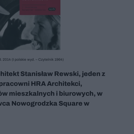
 2014 (I polskie wyd. – Czytelnik 1964)
chitekt Stanisław Rewski, jeden z
 pracowni HRA Architekci,
ów mieszkalnych i biurowych, w
wca Nowogrodzka Square w