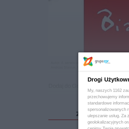
Autor: il. serwis prasowy/ Materiały prasowe
Andrzej Stasiuk, Biały kruk, Wydawnictwo Czarne 
Drogi Użytkow
Dodaj do Google
My, naszych 1162 zau
przechowujemy informa
standardowe informac
spersonalizowanych re
Zostało jeszcze 
ulepszanie usług. Za
geolokalizacyjnych or
cenimy Twoją prywatno