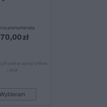
zna prenumerata
70,00
cyfrowe w wersji online
i PDF
Wybieram