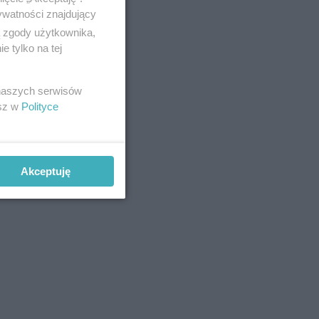
ywatności znajdujący
ą zgody użytkownika,
 tylko na tej
 naszych serwisów
esz w
Polityce
Akceptuję