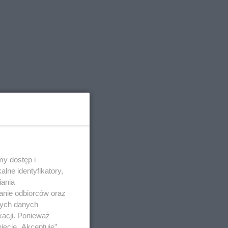
y dostęp i
lne identyfikatory,
iania
anie odbiorców oraz
nych danych
kacji. Ponieważ
ięcie „Akceptuję”.