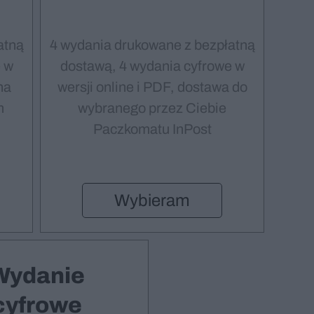
atną
4 wydania drukowane z bezpłatną
 w
dostawą, 4 wydania cyfrowe w
na
wersji online i PDF, dostawa do
m
wybranego przez Ciebie
Paczkomatu InPost
Wybieram
Wydanie
cyfrowe