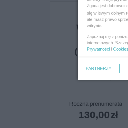
Zgoda jest dobrowoln
się w lewym dolnym r
Druk +
ale masz prawo sprzec
Wydanie
witrynie.
Zapoznaj się z poniż
cyfrowe
internetowych. Szcze
Prywatności
i
Cookie
(dostawa
Poczta
PARTNERZY
Polska)
Roczna prenumerata
130,00