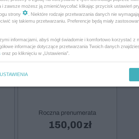
a i zawsze możesz ją zmienić/wycofać klikając przycisk ustawień pr
ogu strony
. Niektóre rodzaje przetwarzania danych nie wymagaj
Druk +
iwić się takiemu przetwarzaniu. Preferencje będą miały zastosowanie
Wydanie
szymi informacjami, abyś mógł świadomie i komfortowo korzystać z
cyfrowe
gółowe informacje dotyczące przetwarzania Twoich danych znajdzi
s
oraz po kliknięciu w „Ustawienia”.
(dostawa
InPost)
USTAWIENIA
Roczna prenumerata
150,00