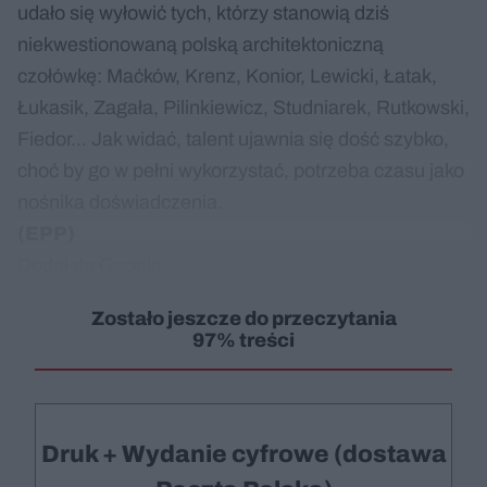
udało się wyłowić tych, którzy stanowią dziś
niekwestionowaną polską architektoniczną
czołówkę: Maćków, Krenz, Konior, Lewicki, Łatak,
Łukasik, Zagała, Pilinkiewicz, Studniarek, Rutkowski,
Fiedor... Jak widać, talent ujawnia się dość szybko,
choć by go w pełni wykorzystać, potrzeba czasu jako
nośnika doświadczenia.
(EPP)
Dodaj do Google
Zostało jeszcze do przeczytania
97% treści
Druk + Wydanie cyfrowe (dostawa