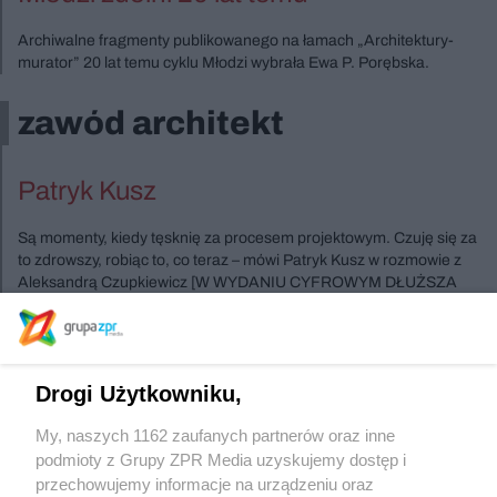
Archiwalne fragmenty publikowanego na łamach „Architektury-
murator” 20 lat temu cyklu Młodzi wybrała Ewa P. Porębska.
zawód architekt
Patryk Kusz
Są momenty, kiedy tęsknię za procesem projektowym. Czuję się za
to zdrowszy, robiąc to, co teraz – mówi Patryk Kusz w rozmowie z
Aleksandrą Czupkiewicz [W WYDANIU CYFROWYM DŁUŻSZA
WERSJA WYWIADU].
Szukasz innych wydań ?
Drogi Użytkowniku,
My, naszych 1162 zaufanych partnerów oraz inne
podmioty z Grupy ZPR Media uzyskujemy dostęp i
Sprawdź archiwum
przechowujemy informacje na urządzeniu oraz