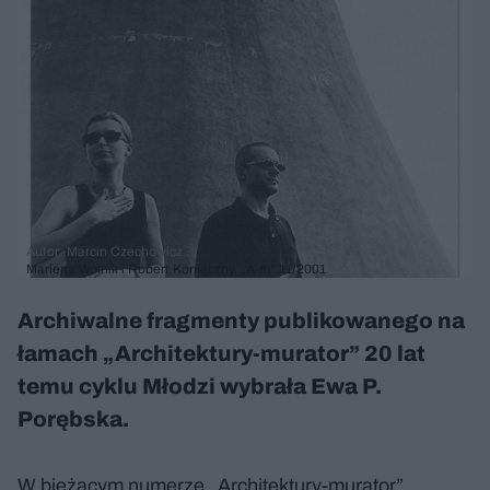
Autor: Marcin Czechowicz
Marlena Wolnik i Robert Konieczny, „A-m” 11/2001
Archiwalne fragmenty publikowanego na
łamach „Architektury-murator” 20 lat
temu cyklu Młodzi wybrała Ewa P.
Porębska.
W bieżącym numerze „Architektury-murator”