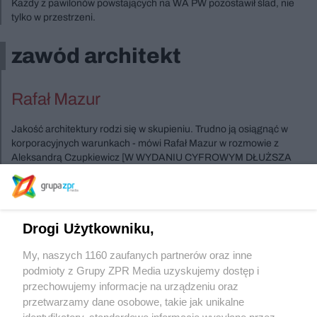
Każdy z pawilonów powstających na WA PW pozostawił ślad, nie
tylko w przestrzeni.
zawód architekt
Rafał Mazur
Jakość architektury rodzi się w skupieniu. Trudno ją osiągnąć w
korporacyjnych warunkach - mówi Rafał Mazur w rozmowie z
Aleksandrą Czupkiewicz [W WYDANIU CYFROWYM DŁUŻSZA
WERSJA WYWIADU].
Szukasz innych wydań ?
Drogi Użytkowniku,
My, naszych 1160 zaufanych partnerów oraz inne
podmioty z Grupy ZPR Media uzyskujemy dostęp i
Sprawdź archiwum
przechowujemy informacje na urządzeniu oraz
przetwarzamy dane osobowe, takie jak unikalne