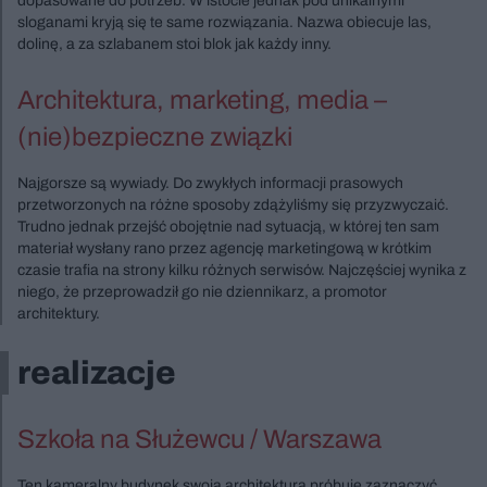
dopasowane do potrzeb. W istocie jednak pod unikalnymi
sloganami kryją się te same rozwiązania. Nazwa obiecuje las,
dolinę, a za szlabanem stoi blok jak każdy inny.
Architektura, marketing, media –
(nie)bezpieczne związki
Najgorsze są wywiady. Do zwykłych informacji prasowych
przetworzonych na różne sposoby zdążyliśmy się przyzwyczaić.
Trudno jednak przejść obojętnie nad sytuacją, w której ten sam
materiał wysłany rano przez agencję marketingową w krótkim
czasie trafia na strony kilku różnych serwisów. Najczęściej wynika z
niego, że przeprowadził go nie dziennikarz, a promotor
architektury.
realizacje
Szkoła na Służewcu / Warszawa
Ten kameralny budynek swoją architekturą próbuje zaznaczyć