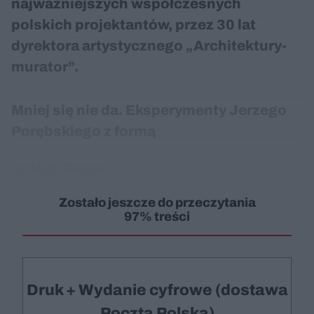
najważniejszych współczesnych
polskich projektantów, przez 30 lat
dyrektora artystycznego „Architektury-
murator”.
Mniej się nie da. Eksperymenty Jerzego
Porębskiego z formą
Dodaj do Google
Zostało jeszcze do przeczytania
97% treści
Druk + Wydanie cyfrowe (dostawa
Poczta Polska)