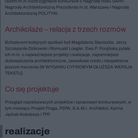
razem m.in.rozstrzygnięcie konkursów o Nagrodę Roku SARP,
Nagrodę Architektoniczną Prezydenta m.st. Warszawy i Nagrodę
Architektoniczną POLITYKI.
Archikolaże – relacja z trzech rozmów
Bohaterami kolejnych spotkań byli Magdalena Staniszkis, Jerzy
Szczepanik-Dzikowski i Romuald Loegler. Ewa P. Porębska pytała
ich m.in. o najważniejsze projekty i realizacje, najcenniejsze
doświadczenia architektoniczne, zawodowe credo i niespełnione
jeszcze marzenia [W WYDANIU CYFROWYM DŁUŻSZA WERSJA
TEKSTU].
Co się projektuje
Przegląd najciekawszych projektów i opracowań konkursowych, w
tym miesiącu Projekt Praga, P2PA, S.A.M.I. Architekci, Karina
Jędrak-Kościesza i TPF.
realizacje