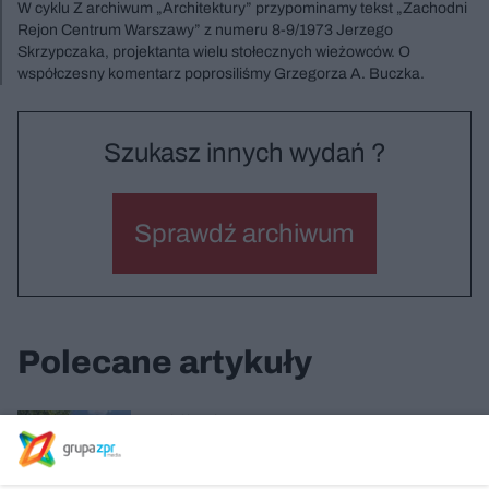
W cyklu Z archiwum „Architektury” przypominamy tekst „Zachodni
Rejon Centrum Warszawy” z numeru 8-9/1973 Jerzego
Skrzypczaka, projektanta wielu stołecznych wieżowców. O
współczesny komentarz poprosiliśmy Grzegorza A. Buczka.
Szukasz innych wydań ?
Sprawdź archiwum
Polecane artykuły
Wokół stołecznego Centrum