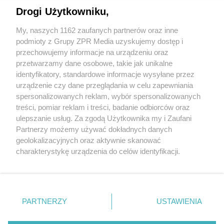
Drogi Użytkowniku,
Cafe Berg / Wrocław
My, naszych 1162 zaufanych partnerów oraz inne
podmioty z Grupy ZPR Media uzyskujemy dostęp i
przechowujemy informacje na urządzeniu oraz
Po co nam smart city?
przetwarzamy dane osobowe, takie jak unikalne
identyfikatory, standardowe informacje wysyłane przez
urządzenie czy dane przeglądania w celu zapewniania
spersonalizowanych reklam, wybór spersonalizowanych
treści, pomiar reklam i treści, badanie odbiorców oraz
ulepszanie usług. Za zgodą Użytkownika my i Zaufani
Partnerzy możemy używać dokładnych danych
geolokalizacyjnych oraz aktywnie skanować
Żaden utwór zamieszczony w serwisie nie może być powielany i
charakterystykę urządzenia do celów identyfikacji.
rozpowszechniany lub dalej rozpowszechniany w jakikolwiek sposób (w tym
także elektroniczny lub mechaniczny) na jakimkolwiek polu eksploatacji w
Ponieważ cenimy Twoją prywatność, prosimy o zgodę na
jakiejkolwiek formie, włącznie z umieszczaniem w Internecie bez pisemnej
korzystanie z tych technologii poprzez kliknięcie
zgody właściciela praw. Jakiekolwiek użycie lub wykorzystanie utworów w
„Akceptuję”. Zgoda jest dobrowolna i zawsze możesz ją
całości lub w części z naruszeniem prawa, tzn. bez właściwej zgody, jest
zabronione pod groźbą kary i może być ścigane prawnie.
zmienić/wycofać klikając przycisk ustawień prywatności
PARTNERZY
USTAWIENIA
znajdujący się w lewym dolnym rogu strony
. Niektóre
Informacje prawne
rodzaje przetwarzania danych nie wymagają zgody