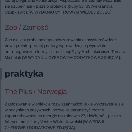
której oryginalna konstrukcja i współczesne materiały wspaniale
się uzupełniają – pisze o projekcie grupy 33_03 Aleksandra
Czupkiewicz [W WYDANIU CYFROWYM WIĘCEJ ZDJĘĆ].
Zoo / Zamość
Zoo nie jest próbą pełnego odwzorowania ekosystemów, lecz
pewną reinterpretacją natury, wprowadzającą wyraziste
antropogeniczne formy – o realizacji Rysy Architekci pisze Tomasz
Michalak [W WYDANIU CYFROWYM DODATKOWE ZDJĘCIA].
praktyka
The Plus / Norwegia
Zastosowanie w obiekcie rozwiązań takich, jakie wykorzystuje się
w budynkach pasywnych, pozwoliło ograniczyć roczne
zapotrzebowanie na energię do zaledwie 27,1 kWh/m2 – pisze o
fabryce mebli firmy Vestre Wiktor Kowalski [W WERSJI
CYFROWEJ DODATKOWE ZDJĘCIA].