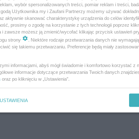
klam, wybór spersonalizowanych treści, pomiar reklam i treści, bad
 zgodą Użytkownika my i Zaufani Partnerzy możemy używać dokład
az aktywnie skanować charakterystykę urządzenia do celów identyfi
ść, prosimy o zgodę na korzystanie z tych technologii poprzez klikn
a i zawsze możesz ją zmienić/wycofać klikając przycisk ustawień pr
Architektura 08/2025
ogu strony
. Niektóre rodzaje przetwarzania danych nie wymagaj
iwić się takiemu przetwarzaniu. Preferencje będą miały zastosowanie
szymi informacjami, abyś mógł świadomie i komfortowo korzystać z
gółowe informacje dotyczące przetwarzania Twoich danych znajdzi
s
oraz po kliknięciu w „Ustawienia”.
ydarzenia: wystawy „Czarnomorska utopia 1955-
USTAWIENIA
Weekend Architektury w Gdyni" oraz konferencję