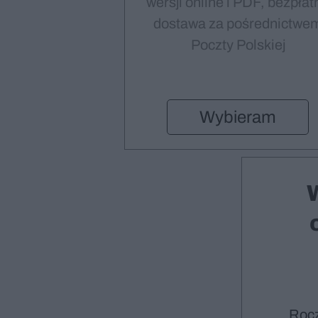
wersji online i PDF, bezpłat
dostawa za pośrednictwe
Poczty Polskiej
Wybieram
Roc