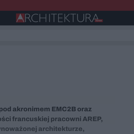
ę pod akronimem EMC2B oraz
ości francuskiej pracowni AREP,
ównoważonej architekturze,