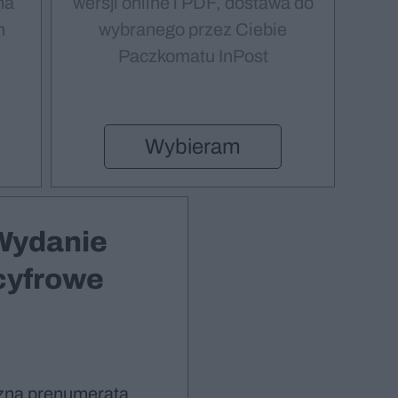
na
wersji online i PDF, dostawa do
m
wybranego przez Ciebie
Paczkomatu InPost
Wybieram
Wydanie
cyfrowe
zna prenumerata