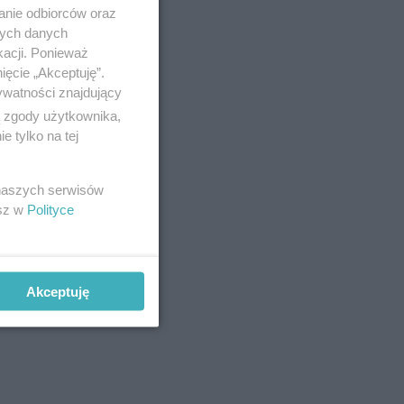
anie odbiorców oraz
nych danych
kacji. Ponieważ
ięcie „Akceptuję”.
ywatności znajdujący
ą zgody użytkownika,
 tylko na tej
 naszych serwisów
esz w
Polityce
Akceptuję