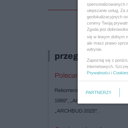
spersonalizowanych re
ulepszanie usług. Za
geolokalizacyjnych or
cenimy Twoją prywatno
Zgoda jest dobrowoln
Spis treści 
się w lewym dolnym r
ale masz prawo sprzec
witrynie.
przegląd
Zapoznaj się z poniż
internetowych. Szcze
Prywatności
i
Cookie
Polecamy
Rekomendujemy najciekawsze w
PARTNERZY
1989", „Architektki", festiwal „
„ARCHBUD 2025".