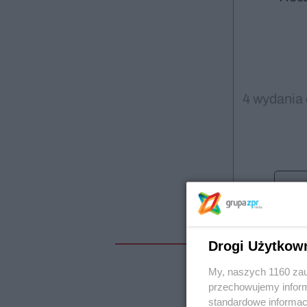
4 wydania 
Drogi Użytkow
M
My, naszych 1160 zau
przechowujemy informa
standardowe informac