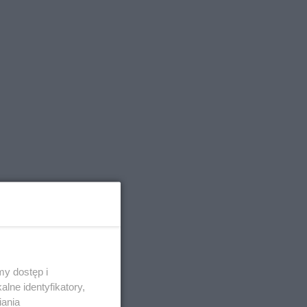
y dostęp i
lne identyfikatory,
iania