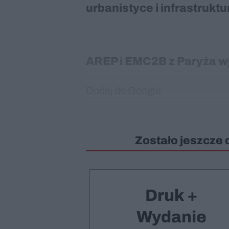
urbanistyce i infrastruktu
AREP i EMC2B z Paryża wj
Dodaj do Google
Zostało jeszcze 
Druk +
Wydanie