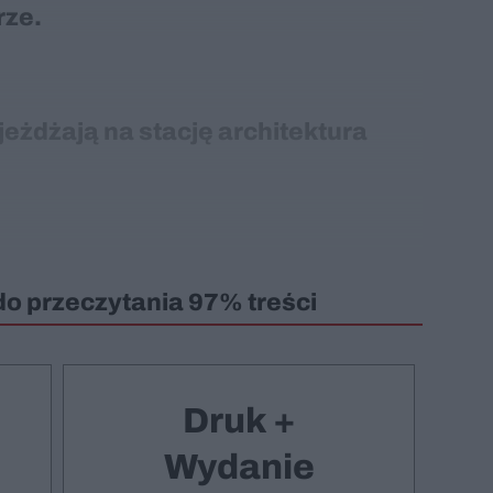
rze.
eżdżają na stację architektura
do przeczytania 97% treści
Druk +
Wydanie