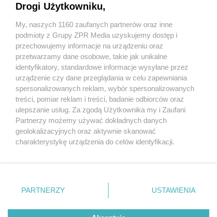
Szukasz innych wydań ?
Drogi Użytkowniku,
My, naszych 1160 zaufanych partnerów oraz inne
podmioty z Grupy ZPR Media uzyskujemy dostęp i
Sprawdź archiwum
przechowujemy informacje na urządzeniu oraz
przetwarzamy dane osobowe, takie jak unikalne
identyfikatory, standardowe informacje wysyłane przez
urządzenie czy dane przeglądania w celu zapewniania
spersonalizowanych reklam, wybór spersonalizowanych
treści, pomiar reklam i treści, badanie odbiorców oraz
ulepszanie usług. Za zgodą Użytkownika my i Zaufani
Partnerzy możemy używać dokładnych danych
geolokalizacyjnych oraz aktywnie skanować
Żaden utwór zamieszczony w serwisie nie może być powielany i
charakterystykę urządzenia do celów identyfikacji.
rozpowszechniany lub dalej rozpowszechniany w jakikolwiek sposób (w tym
także elektroniczny lub mechaniczny) na jakimkolwiek polu eksploatacji w
Ponieważ cenimy Twoją prywatność, prosimy o zgodę na
jakiejkolwiek formie, włącznie z umieszczaniem w Internecie bez pisemnej
korzystanie z tych technologii poprzez kliknięcie
zgody właściciela praw. Jakiekolwiek użycie lub wykorzystanie utworów w
„Akceptuję”. Zgoda jest dobrowolna i zawsze możesz ją
całości lub w części z naruszeniem prawa, tzn. bez właściwej zgody, jest
zabronione pod groźbą kary i może być ścigane prawnie.
zmienić/wycofać klikając przycisk ustawień prywatności
PARTNERZY
USTAWIENIA
znajdujący się w lewym dolnym rogu strony
. Niektóre
Informacje prawne
rodzaje przetwarzania danych nie wymagają zgody