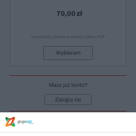
70,00
4 wydania cyfrowe w wersji online i PDF
Wybieram
Masz już konto?
Zaloguj się