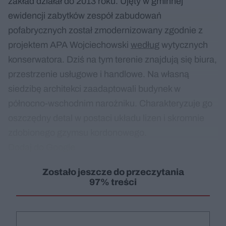
zakład działał do 2013 roku. Ujęty w gminnej
ewidencji zabytków zespół zabudowań
pofabrycznych został zmodernizowany zgodnie z
projektem APA Wojciechowski
według
wytycznych
konserwatora. Dziś na tym terenie znajdują się biura,
przestrzenie usługowe i handlowe. Na własną
siedzibę architekci zaadaptowali budynek w
północno-wschodnim narożniku. Charakteryzuje go
oszczędny detal w postaci układu lizen i skromnie
zdobionego gzymsu kordonowego.
Dodaj do Google
Zostało jeszcze do przeczytania
97% treści